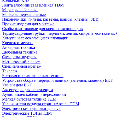
Колпачки, КИЗ
Лента алюминиевая клейкая TDM
Маркеры кабельные
Маркеры перманентные
Наконечники, гильзы, разъемы, шайбы, клеммы, ЗВИ
Прочие изделия для монтажа
Скобы пластиковые для крепления проводов
Термоусадочные трубки, перчатки, ленты, спираль монтажная, 
Хомуты и самоклеющиеся площадки
Крепеж и метизы
Анкерная техника
Дюбельная техника
Саморезы, шурупы
Метрический крепеж
Специальный крепеж
Такелаж
Бытовая и климатическая техника
Устройства сбора и передачи данных (антенны, модемы) EKF
Умный дом EKF
Аксессуары для вентиляции
Аудио-видео кабели и переходники
Мелкая бытовая техника ТДМ
Увлажнители воздуха серии «Ареал» TDM
Электрические сушилки для рук
Электрические ТЭНы ТДМ