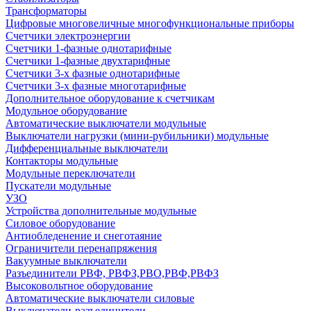
Трансформаторы
Цифровые многовеличные многофункциональные приборы
Счетчики электроэнергии
Счетчики 1-фазные однотарифные
Счетчики 1-фазные двухтарифные
Счетчики 3-х фазные однотарифные
Счетчики 3-х фазные многотарифные
Дополнительное оборудование к счетчикам
Модульное оборудование
Автоматические выключатели модульные
Выключатели нагрузки (мини-рубильники) модульные
Дифференциальные выключатели
Контакторы модульные
Модульные переключатели
Пускатели модульные
УЗО
Устройства дополнительные модульные
Силовое оборудование
Антиобледенение и снеготаяние
Ограничители перенапряжения
Вакуумные выключатели
Разъединители РВФ, РВФЗ,РВО,РВФ,РВФЗ
Высоковольтное оборудование
Автоматические выключатели cиловые
Выключатели-разъединители