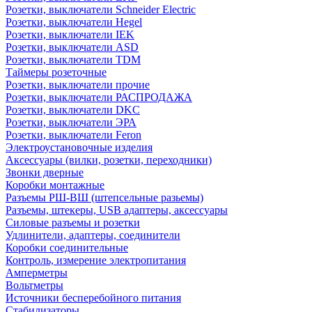
Розетки, выключатели Schneider Electric
Розетки, выключатели Hegel
Розетки, выключатели IEK
Розетки, выключатели ASD
Розетки, выключатели TDM
Таймеры розеточные
Розетки, выключатели прочие
Розетки, выключатели РАСПРОДАЖА
Розетки, выключатели DKC
Розетки, выключатели ЭРА
Розетки, выключатели Feron
Электроустановочные изделия
Аксессуары (вилки, розетки, переходники)
Звонки дверные
Коробки монтажные
Разъемы РШ-ВШ (штепсельные разьемы)
Разъемы, штекеры, USB адаптеры, аксессуары
Силовые разъемы и розетки
Удлинители, адаптеры, соединители
Коробки соединительные
Контроль, измерение электропитания
Амперметры
Вольтметры
Источники бесперебойного питания
Стабилизаторы