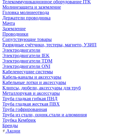
Телекоммуникационное оборудование ITK
Молниезащита и заземление
Головка молниеотвода
Держатели проводника
Мачта
Заземление
Проводники
Сопутствующие товары
Разрядные счётчики, тестеры, магнето, УЗИП
Электродвигатели
Электродвигатели IEK
Электродвигатели TDM
Электродвигатели ONI
Кабеленесущие системы
Кабель-каналы и аксессуары
Кабельные лотки и аксессуары
Клипсы, дюбели, аксессуары для труб
Металлорукав и аксессуары
Труба гладкая гибкая ПНД
Труба гладкая жесткая ПВХ
Труба гофрированная
Труба из стали, оцинк.стали и алюминия
Трубка Кембрик
Бренды
Акции