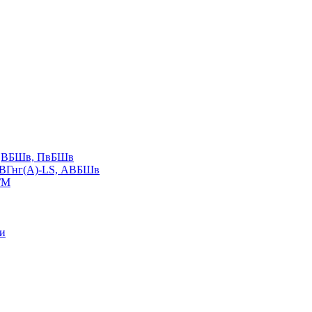
LS,ВБШв, ПвБШв
ВВГнг(А)-LS, АВБШв
ГМ
ии