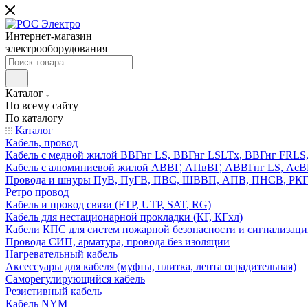
Интернет-магазин
электрооборудования
Каталог
По всему сайту
По каталогу
Каталог
Кабель, провод
Кабель с медной жилой ВВГнг LS, ВВГнг LSLTx, ВВГнг FR
Кабель с алюминиевой жилой АВВГ, АПвВГ, АВВГнг LS, Ас
Провода и шнуры ПуВ, ПуГВ, ПВС, ШВВП, АПВ, ПНСВ, РК
Ретро провод
Кабель и провод связи (FTP, UTP, SAT, RG)
Кабель для нестационарной прокладки (КГ, КГхл)
Кабели КПС для систем пожарной безопасности и сигнализац
Провода СИП, арматура, провода без изоляции
Нагревательный кабель
Аксессуары для кабеля (муфты, плитка, лента оградительная)
Саморегулирующийся кабель
Резистивный кабель
Кабель NYM