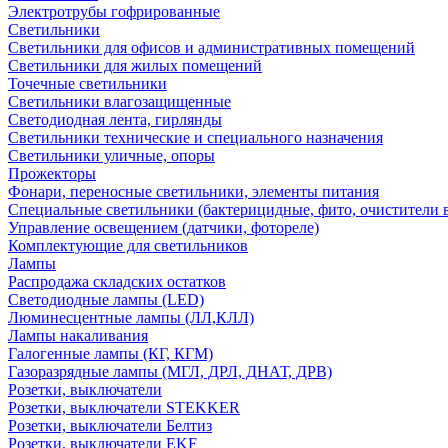
Электротрубы гофрированные
Светильники
Светильники для офисов и административных помещений
Светильники для жилых помещений
Точечные светильники
Светильники влагозащищенные
Светодиодная лента, гирлянды
Светильники технические и специального назначения
Светильники уличные, опоры
Прожекторы
Фонари, переносные светильники, элементы питания
Специальные светильники (бактерицидные, фито, очистители в
Управление освещением (датчики, фотореле)
Комплектующие для светильников
Лампы
Распродажа складских остатков
Светодиодные лампы (LED)
Люминесцентные лампы (ЛЛ,КЛЛ)
Лампы накаливания
Галогенные лампы (КГ, КГМ)
Газоразрядные лампы (МГЛ, ДРЛ, ДНАТ, ДРВ)
Розетки, выключатели
Розетки, выключатели STEKKER
Розетки, выключатели Белтиз
Розетки, выключатели EKF