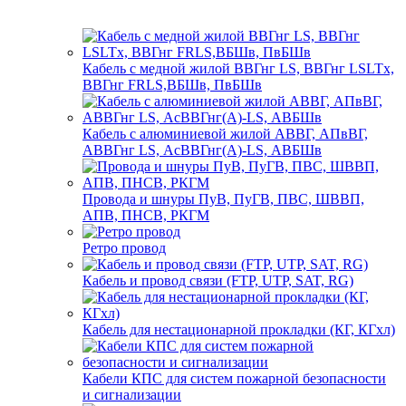
Кабель с медной жилой ВВГнг LS, ВВГнг LSLTx,
ВВГнг FRLS,ВБШв, ПвБШв
Кабель с алюминиевой жилой АВВГ, АПвВГ,
АВВГнг LS, АсВВГнг(А)-LS, АВБШв
Провода и шнуры ПуВ, ПуГВ, ПВС, ШВВП,
АПВ, ПНСВ, РКГМ
Ретро провод
Кабель и провод связи (FTP, UTP, SAT, RG)
Кабель для нестационарной прокладки (КГ, КГхл)
Кабели КПС для систем пожарной безопасности
и сигнализации