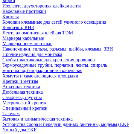
Бирки
Изолента, двухстороняя клейкая лента
Кабельные протяжки
Клипсы
Колодки клеммные для сетей уличного освещения
Колпачки, КИЗ
Лента алюминиевая клейкая TDM
Маркеры кабельные
Маркеры перманентные
Наконечники, гильзы, разъемы, шайбы, клеммы, ЗВИ
Прочие изделия для монтажа
Скобы пластиковые для крепления проводов
Термоусадочные трубки, перчатки, ленты, спираль
монтажная, бандаж, оплетка кабельная
Хомуты и самоклеющиеся площадки
Крепеж и метизы
Анкерная техника
Дюбельная техника
Саморезы, шурупы
Метрический крепеж
Специальный крепеж
Такелаж
Бытовая и климатическая техника
Устройства сбора и передачи данных (антенны, модемы) EKF
Умный дом EKF