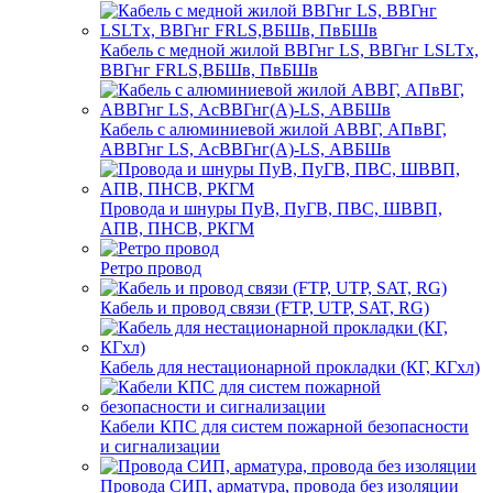
Кабель с медной жилой ВВГнг LS, ВВГнг LSLTx,
ВВГнг FRLS,ВБШв, ПвБШв
Кабель с алюминиевой жилой АВВГ, АПвВГ,
АВВГнг LS, АсВВГнг(А)-LS, АВБШв
Провода и шнуры ПуВ, ПуГВ, ПВС, ШВВП,
АПВ, ПНСВ, РКГМ
Ретро провод
Кабель и провод связи (FTP, UTP, SAT, RG)
Кабель для нестационарной прокладки (КГ, КГхл)
Кабели КПС для систем пожарной безопасности
и сигнализации
Провода СИП, арматура, провода без изоляции