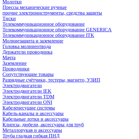
Молотки
Прессы механические ручные
прочие электроинструменты, средства защиты
Тиски
Телекоммуникационное оборудование
Телекоммуникационное оборудование GENERICA
Телекоммуникационное оборудование ITK
Молниезащита и заземление
Головка молниеотвода
Держатели проводника
Мачта
Заземление
Проводники
Сопутствующие товары
Разрядные счётчики, тестеры, магнето, УЗИП
Электродвигатели
Электродвигатели IEK
Электродвигатели TDM
Электродвигатели ONI
Кабеленесущие системы
Кабель-каналы и аксессуары
Кабельные лотки и аксессуары
Клипсы, дюбели, аксессуары для труб
Металлорукав и аксессуары
Труба гладкая гибкая ПНД