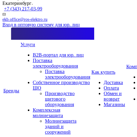
Екатеринбург
+7 (343) 217-03-99
ekb.office@ros-elektro.ru
Вход в оптовую систему для юр. лиц
Услуги
B2B-портал для юр. лиц
Поставка
электрооборудования
Комп
Поставка
Как купить
электрооборудования
Собственное производство
Доставка
ЩО
Оплата
Бренды
Производство
Обмен и
щитового
возврат
оборудования
Магазины
Комплексная
молниезащита
Молниезащита
зданий и
сооружений