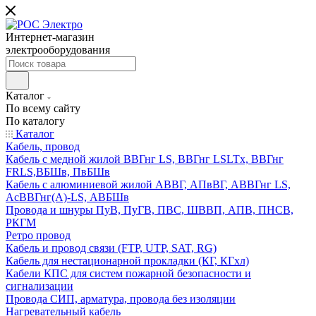
Интернет-магазин
электрооборудования
Каталог
По всему сайту
По каталогу
Каталог
Кабель, провод
Кабель с медной жилой ВВГнг LS, ВВГнг LSLTx, ВВГнг
FRLS,ВБШв, ПвБШв
Кабель с алюминиевой жилой АВВГ, АПвВГ, АВВГнг LS,
АсВВГнг(А)-LS, АВБШв
Провода и шнуры ПуВ, ПуГВ, ПВС, ШВВП, АПВ, ПНСВ,
РКГМ
Ретро провод
Кабель и провод связи (FTP, UTP, SAT, RG)
Кабель для нестационарной прокладки (КГ, КГхл)
Кабели КПС для систем пожарной безопасности и
сигнализации
Провода СИП, арматура, провода без изоляции
Нагревательный кабель