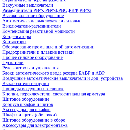
Вакуумные выключатели
Разъединители РВФ, РВФЗ,РВО,РВФ,РВФЗ
Высоковольтное оборудование
Автоматические выключатели cиловые
Выключатели-разъединители
Компенсация реактивной мощности
Конденсаторы
Контакторы
Оборудование промышленной автоматизации
Предохранители и плавкие вставки
Прочее силовое оборудование
Пускатели
Реле контроля и управления
Блоки автоматического ввода резерва БАВР и АВР
Воздушные автоматические выключатели и доп. устройства
Выключатели нагрузки
Приводы воздушных заслонок
Кнопки, переключатели, светосигнальная арматура
Щитовое оборудование
Корпуса шкафов и щитов
Аксессуары для шкафов
Шкафы и щиты (оболочки)
Щитовое оборудование в сборе
Аксессуары для электромонтажа