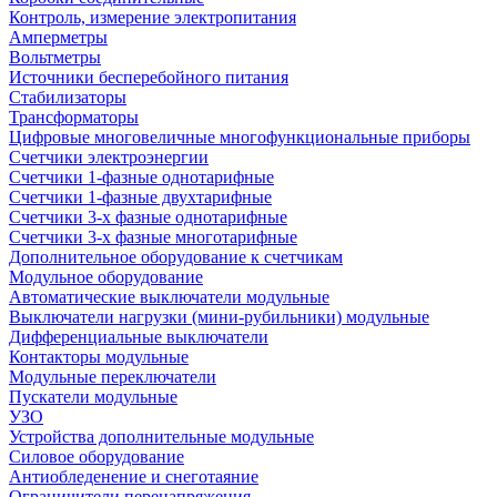
Контроль, измерение электропитания
Амперметры
Вольтметры
Источники бесперебойного питания
Стабилизаторы
Трансформаторы
Цифровые многовеличные многофункциональные приборы
Счетчики электроэнергии
Счетчики 1-фазные однотарифные
Счетчики 1-фазные двухтарифные
Счетчики 3-х фазные однотарифные
Счетчики 3-х фазные многотарифные
Дополнительное оборудование к счетчикам
Модульное оборудование
Автоматические выключатели модульные
Выключатели нагрузки (мини-рубильники) модульные
Дифференциальные выключатели
Контакторы модульные
Модульные переключатели
Пускатели модульные
УЗО
Устройства дополнительные модульные
Силовое оборудование
Антиобледенение и снеготаяние
Ограничители перенапряжения