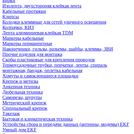
Бирки
Изолента, двухстороняя клейкая лента
Кабельные протяжки
Клипсы
Колодки клеммные для сетей уличного освещения
Колпачки, КИЗ
Лента алюминиевая клейкая TDM
Маркеры кабельные
Маркеры перманентные
Наконечники, гильзы, разъемы, шайбы, клеммы, ЗВИ
Прочие изделия для монтажа
Скобы пластиковые для крепления проводов
Термоусадочные трубки, перчатки, ленты, спираль
монтажная, бандаж, оплетка кабельная
Хомуты и самоклеющиеся площадки
Крепеж и метизы
Анкерная техника
Дюбельная техника
Саморезы, шурупы
Метрический крепеж
Специальный крепеж
Такелаж
Бытовая и климатическая техника
Устройства сбора и передачи данных (антенны, модемы) EKF
Умный дом EKF