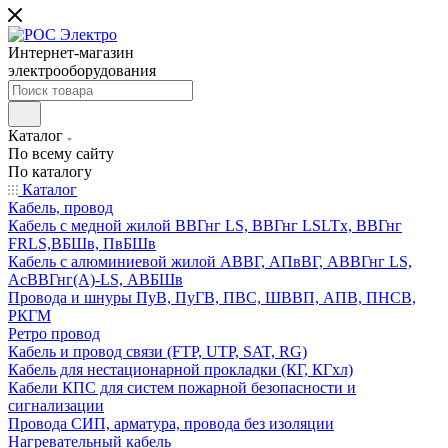
Интернет-магазин
электрооборудования
Каталог
По всему сайту
По каталогу
Каталог
Кабель, провод
Кабель с медной жилой ВВГнг LS, ВВГнг LSLTx, ВВГнг
FRLS,ВБШв, ПвБШв
Кабель с алюминиевой жилой АВВГ, АПвВГ, АВВГнг LS,
АсВВГнг(А)-LS, АВБШв
Провода и шнуры ПуВ, ПуГВ, ПВС, ШВВП, АПВ, ПНСВ,
РКГМ
Ретро провод
Кабель и провод связи (FTP, UTP, SAT, RG)
Кабель для нестационарной прокладки (КГ, КГхл)
Кабели КПС для систем пожарной безопасности и
сигнализации
Провода СИП, арматура, провода без изоляции
Нагревательный кабель