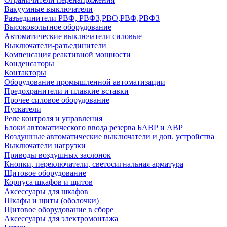
Вакуумные выключатели
Разъединители РВФ, РВФЗ,РВО,РВФ,РВФЗ
Высоковольтное оборудование
Автоматические выключатели cиловые
Выключатели-разъединители
Компенсация реактивной мощности
Конденсаторы
Контакторы
Оборудование промышленной автоматизации
Предохранители и плавкие вставки
Прочее силовое оборудование
Пускатели
Реле контроля и управления
Блоки автоматического ввода резерва БАВР и АВР
Воздушные автоматические выключатели и доп. устройства
Выключатели нагрузки
Приводы воздушных заслонок
Кнопки, переключатели, светосигнальная арматура
Щитовое оборудование
Корпуса шкафов и щитов
Аксессуары для шкафов
Шкафы и щиты (оболочки)
Щитовое оборудование в сборе
Аксессуары для электромонтажа