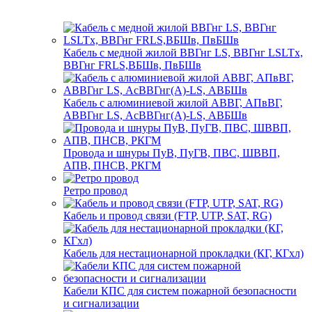
Кабель с медной жилой ВВГнг LS, ВВГнг LSLTx,
ВВГнг FRLS,ВБШв, ПвБШв
Кабель с алюминиевой жилой АВВГ, АПвВГ,
АВВГнг LS, АсВВГнг(А)-LS, АВБШв
Провода и шнуры ПуВ, ПуГВ, ПВС, ШВВП,
АПВ, ПНСВ, РКГМ
Ретро провод
Кабель и провод связи (FTP, UTP, SAT, RG)
Кабель для нестационарной прокладки (КГ, КГхл)
Кабели КПС для систем пожарной безопасности
и сигнализации