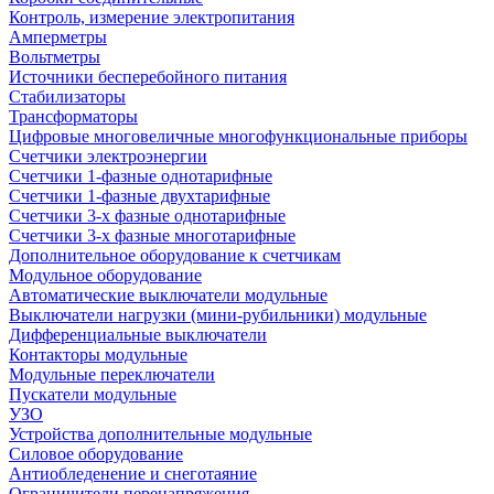
Контроль, измерение электропитания
Амперметры
Вольтметры
Источники бесперебойного питания
Стабилизаторы
Трансформаторы
Цифровые многовеличные многофункциональные приборы
Счетчики электроэнергии
Счетчики 1-фазные однотарифные
Счетчики 1-фазные двухтарифные
Счетчики 3-х фазные однотарифные
Счетчики 3-х фазные многотарифные
Дополнительное оборудование к счетчикам
Модульное оборудование
Автоматические выключатели модульные
Выключатели нагрузки (мини-рубильники) модульные
Дифференциальные выключатели
Контакторы модульные
Модульные переключатели
Пускатели модульные
УЗО
Устройства дополнительные модульные
Силовое оборудование
Антиобледенение и снеготаяние
Ограничители перенапряжения