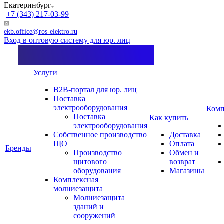
Екатеринбург
+7 (343) 217-03-99
ekb.office@ros-elektro.ru
Вход в оптовую систему для юр. лиц
Услуги
B2B-портал для юр. лиц
Поставка
электрооборудования
Комп
Поставка
Как купить
электрооборудования
Собственное производство
Доставка
ЩО
Оплата
Бренды
Производство
Обмен и
щитового
возврат
оборудования
Магазины
Комплексная
молниезащита
Молниезащита
зданий и
сооружений