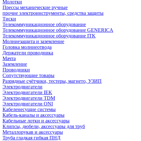
Молотки
Прессы механические ручные
прочие электроинструменты, средства защиты
Тиски
Телекоммуникационное оборудование
Телекоммуникационное оборудование GENERICA
Телекоммуникационное оборудование ITK
Молниезащита и заземление
Головка молниеотвода
Держатели проводника
Мачта
Заземление
Проводники
Сопутствующие товары
Разрядные счётчики, тестеры, магнето, УЗИП
Электродвигатели
Электродвигатели IEK
Электродвигатели TDM
Электродвигатели ONI
Кабеленесущие системы
Кабель-каналы и аксессуары
Кабельные лотки и аксессуары
Клипсы, дюбели, аксессуары для труб
Металлорукав и аксессуары
Труба гладкая гибкая ПНД