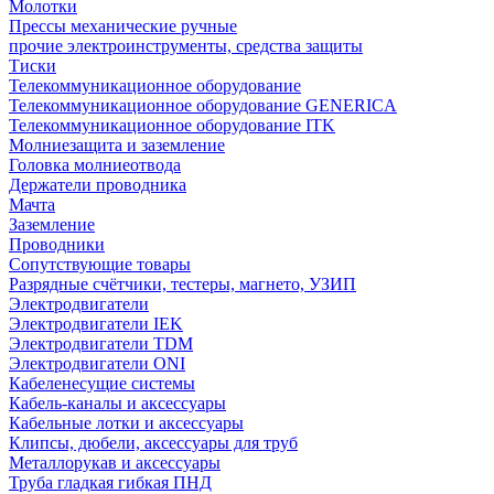
Молотки
Прессы механические ручные
прочие электроинструменты, средства защиты
Тиски
Телекоммуникационное оборудование
Телекоммуникационное оборудование GENERICA
Телекоммуникационное оборудование ITK
Молниезащита и заземление
Головка молниеотвода
Держатели проводника
Мачта
Заземление
Проводники
Сопутствующие товары
Разрядные счётчики, тестеры, магнето, УЗИП
Электродвигатели
Электродвигатели IEK
Электродвигатели TDM
Электродвигатели ONI
Кабеленесущие системы
Кабель-каналы и аксессуары
Кабельные лотки и аксессуары
Клипсы, дюбели, аксессуары для труб
Металлорукав и аксессуары
Труба гладкая гибкая ПНД