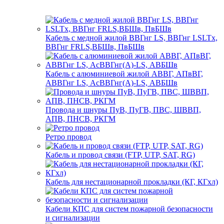
Кабель с медной жилой ВВГнг LS, ВВГнг LSLTx,
ВВГнг FRLS,ВБШв, ПвБШв
Кабель с алюминиевой жилой АВВГ, АПвВГ,
АВВГнг LS, АсВВГнг(А)-LS, АВБШв
Провода и шнуры ПуВ, ПуГВ, ПВС, ШВВП,
АПВ, ПНСВ, РКГМ
Ретро провод
Кабель и провод связи (FTP, UTP, SAT, RG)
Кабель для нестационарной прокладки (КГ, КГхл)
Кабели КПС для систем пожарной безопасности
и сигнализации