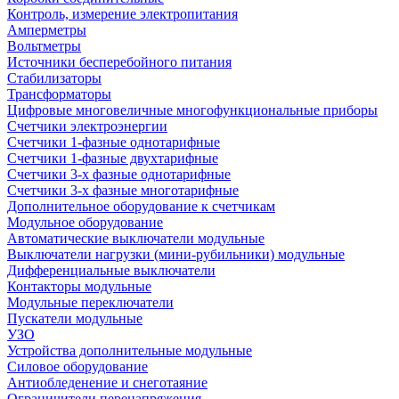
Контроль, измерение электропитания
Амперметры
Вольтметры
Источники бесперебойного питания
Стабилизаторы
Трансформаторы
Цифровые многовеличные многофункциональные приборы
Счетчики электроэнергии
Счетчики 1-фазные однотарифные
Счетчики 1-фазные двухтарифные
Счетчики 3-х фазные однотарифные
Счетчики 3-х фазные многотарифные
Дополнительное оборудование к счетчикам
Модульное оборудование
Автоматические выключатели модульные
Выключатели нагрузки (мини-рубильники) модульные
Дифференциальные выключатели
Контакторы модульные
Модульные переключатели
Пускатели модульные
УЗО
Устройства дополнительные модульные
Силовое оборудование
Антиобледенение и снеготаяние
Ограничители перенапряжения