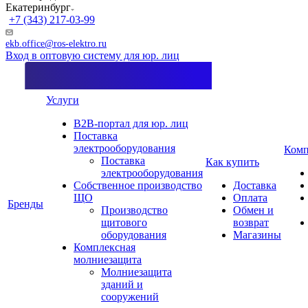
Екатеринбург
+7 (343) 217-03-99
ekb.office@ros-elektro.ru
Вход в оптовую систему для юр. лиц
Услуги
B2B-портал для юр. лиц
Поставка
электрооборудования
Комп
Поставка
Как купить
электрооборудования
Собственное производство
Доставка
ЩО
Оплата
Бренды
Производство
Обмен и
щитового
возврат
оборудования
Магазины
Комплексная
молниезащита
Молниезащита
зданий и
сооружений