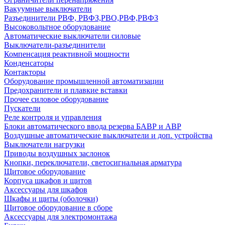
Вакуумные выключатели
Разъединители РВФ, РВФЗ,РВО,РВФ,РВФЗ
Высоковольтное оборудование
Автоматические выключатели cиловые
Выключатели-разъединители
Компенсация реактивной мощности
Конденсаторы
Контакторы
Оборудование промышленной автоматизации
Предохранители и плавкие вставки
Прочее силовое оборудование
Пускатели
Реле контроля и управления
Блоки автоматического ввода резерва БАВР и АВР
Воздушные автоматические выключатели и доп. устройства
Выключатели нагрузки
Приводы воздушных заслонок
Кнопки, переключатели, светосигнальная арматура
Щитовое оборудование
Корпуса шкафов и щитов
Аксессуары для шкафов
Шкафы и щиты (оболочки)
Щитовое оборудование в сборе
Аксессуары для электромонтажа