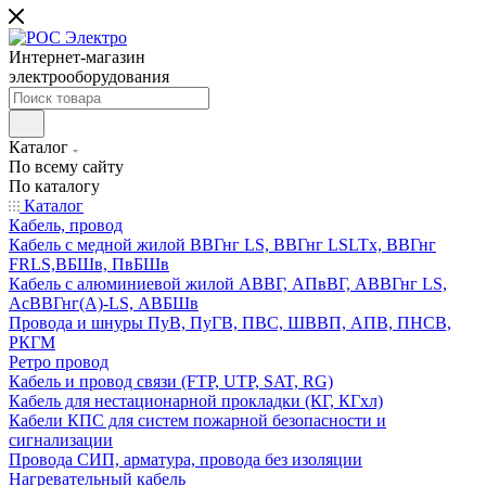
Интернет-магазин
электрооборудования
Каталог
По всему сайту
По каталогу
Каталог
Кабель, провод
Кабель с медной жилой ВВГнг LS, ВВГнг LSLTx, ВВГнг
FRLS,ВБШв, ПвБШв
Кабель с алюминиевой жилой АВВГ, АПвВГ, АВВГнг LS,
АсВВГнг(А)-LS, АВБШв
Провода и шнуры ПуВ, ПуГВ, ПВС, ШВВП, АПВ, ПНСВ,
РКГМ
Ретро провод
Кабель и провод связи (FTP, UTP, SAT, RG)
Кабель для нестационарной прокладки (КГ, КГхл)
Кабели КПС для систем пожарной безопасности и
сигнализации
Провода СИП, арматура, провода без изоляции
Нагревательный кабель