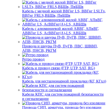
Кабель с медной жилой ВВГнг LS, ВВГнг LSLTx,
ВВГнг FRLS,ВБШв, ПвБШв
Кабель с алюминиевой жилой АВВГ, АПвВГ,
АВВГнг LS, АсВВГнг(А)-LS, АВБШв
Провода и шнуры ПуВ, ПуГВ, ПВС, ШВВП,
АПВ, ПНСВ, РКГМ
Ретро провод
Кабель и провод связи (FTP, UTP, SAT, RG)
Кабель для нестационарной прокладки (КГ, КГхл)
Кабели КПС для систем пожарной безопасности
и сигнализации
Провода СИП, арматура, провода без изоляции