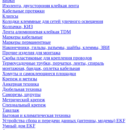
Бирки
Изолента, двухстороняя клейкая лента
Кабельные протяжки
Клипсы
Колодки клеммные для сетей уличного освещения
Колпачки, КИЗ
Лента алюминиевая клейкая TDM
Маркеры кабельные
Маркеры перманентные
Наконечники, гильзы, разъемы, шайбы, клеммы, ЗВИ
Прочие изделия для монтажа
Скобы пластиковые для крепления проводов
Термоусадочные трубки, перчатки, ленты, спираль
монтажная, бандаж, оплетка кабельная
Хомуты и самоклеющиеся площадки
Крепеж и метизы
Анкерная техника
Дюбельная техника
Саморезы, шурупы
Метрический крепеж
Специальный крепеж
Такелаж
Бытовая и климатическая техника
Устройства сбора и передачи данных (антенны, модемы) EKF
Умный дом EKF