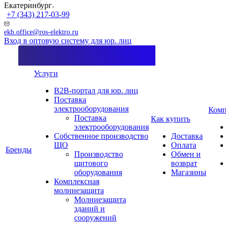
Екатеринбург
+7 (343) 217-03-99
ekb.office@ros-elektro.ru
Вход в оптовую систему для юр. лиц
Услуги
B2B-портал для юр. лиц
Поставка
электрооборудования
Комп
Поставка
Как купить
электрооборудования
Собственное производство
Доставка
ЩО
Оплата
Бренды
Производство
Обмен и
щитового
возврат
оборудования
Магазины
Комплексная
молниезащита
Молниезащита
зданий и
сооружений