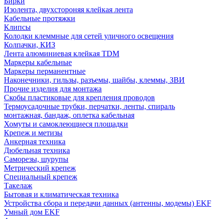
Бирки
Изолента, двухстороняя клейкая лента
Кабельные протяжки
Клипсы
Колодки клеммные для сетей уличного освещения
Колпачки, КИЗ
Лента алюминиевая клейкая TDM
Маркеры кабельные
Маркеры перманентные
Наконечники, гильзы, разъемы, шайбы, клеммы, ЗВИ
Прочие изделия для монтажа
Скобы пластиковые для крепления проводов
Термоусадочные трубки, перчатки, ленты, спираль
монтажная, бандаж, оплетка кабельная
Хомуты и самоклеющиеся площадки
Крепеж и метизы
Анкерная техника
Дюбельная техника
Саморезы, шурупы
Метрический крепеж
Специальный крепеж
Такелаж
Бытовая и климатическая техника
Устройства сбора и передачи данных (антенны, модемы) EKF
Умный дом EKF