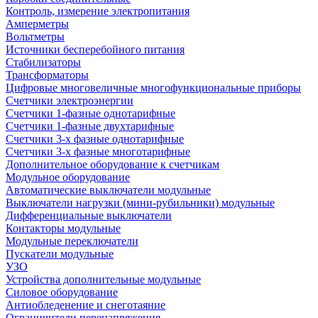
Контроль, измерение электропитания
Амперметры
Вольтметры
Источники бесперебойного питания
Стабилизаторы
Трансформаторы
Цифровые многовеличные многофункциональные приборы
Счетчики электроэнергии
Счетчики 1-фазные однотарифные
Счетчики 1-фазные двухтарифные
Счетчики 3-х фазные однотарифные
Счетчики 3-х фазные многотарифные
Дополнительное оборудование к счетчикам
Модульное оборудование
Автоматические выключатели модульные
Выключатели нагрузки (мини-рубильники) модульные
Дифференциальные выключатели
Контакторы модульные
Модульные переключатели
Пускатели модульные
УЗО
Устройства дополнительные модульные
Силовое оборудование
Антиобледенение и снеготаяние
Ограничители перенапряжения