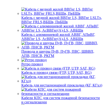
Кабель с медной жилой ВВГнг LS, ВВГнг LSLTx,
ВВГнг FRLS,ВБШв, ПвБШв
Кабель с алюминиевой жилой АВВГ, АПвВГ,
АВВГнг LS, АсВВГнг(А)-LS, АВБШв
Провода и шнуры ПуВ, ПуГВ, ПВС, ШВВП,
АПВ, ПНСВ, РКГМ
Ретро провод
Кабель и провод связи (FTP, UTP, SAT, RG)
Кабель для нестационарной прокладки (КГ, КГхл)
Кабели КПС для систем пожарной безопасности
и сигнализации