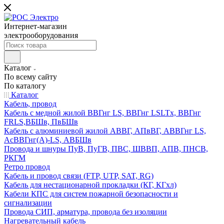
Интернет-магазин
электрооборудования
Каталог
По всему сайту
По каталогу
Каталог
Кабель, провод
Кабель с медной жилой ВВГнг LS, ВВГнг LSLTx, ВВГнг
FRLS,ВБШв, ПвБШв
Кабель с алюминиевой жилой АВВГ, АПвВГ, АВВГнг LS,
АсВВГнг(А)-LS, АВБШв
Провода и шнуры ПуВ, ПуГВ, ПВС, ШВВП, АПВ, ПНСВ,
РКГМ
Ретро провод
Кабель и провод связи (FTP, UTP, SAT, RG)
Кабель для нестационарной прокладки (КГ, КГхл)
Кабели КПС для систем пожарной безопасности и
сигнализации
Провода СИП, арматура, провода без изоляции
Нагревательный кабель