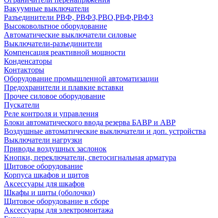
Вакуумные выключатели
Разъединители РВФ, РВФЗ,РВО,РВФ,РВФЗ
Высоковольтное оборудование
Автоматические выключатели cиловые
Выключатели-разъединители
Компенсация реактивной мощности
Конденсаторы
Контакторы
Оборудование промышленной автоматизации
Предохранители и плавкие вставки
Прочее силовое оборудование
Пускатели
Реле контроля и управления
Блоки автоматического ввода резерва БАВР и АВР
Воздушные автоматические выключатели и доп. устройства
Выключатели нагрузки
Приводы воздушных заслонок
Кнопки, переключатели, светосигнальная арматура
Щитовое оборудование
Корпуса шкафов и щитов
Аксессуары для шкафов
Шкафы и щиты (оболочки)
Щитовое оборудование в сборе
Аксессуары для электромонтажа