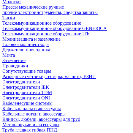
Молотки
Прессы механические ручные
прочие электроинструменты, средства защиты
Тиски
Телекоммуникационное оборудование
Телекоммуникационное оборудование GENERICA
Телекоммуникационное оборудование ITK
Молниезащита и заземление
Головка молниеотвода
Держатели проводника
Мачта
Заземление
Проводники
Сопутствующие товары
Разрядные счётчики, тестеры, магнето, УЗИП
Электродвигатели
Электродвигатели IEK
Электродвигатели TDM
Электродвигатели ONI
Кабеленесущие системы
Кабель-каналы и аксессуары
Кабельные лотки и аксессуары
Клипсы, дюбели, аксессуары для труб
Металлорукав и аксессуары
Труба гладкая гибкая ПНД