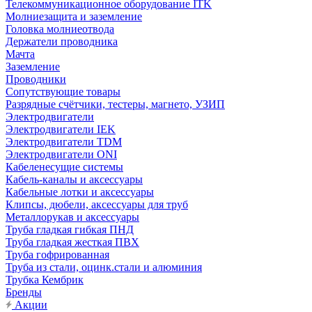
Телекоммуникационное оборудование ITK
Молниезащита и заземление
Головка молниеотвода
Держатели проводника
Мачта
Заземление
Проводники
Сопутствующие товары
Разрядные счётчики, тестеры, магнето, УЗИП
Электродвигатели
Электродвигатели IEK
Электродвигатели TDM
Электродвигатели ONI
Кабеленесущие системы
Кабель-каналы и аксессуары
Кабельные лотки и аксессуары
Клипсы, дюбели, аксессуары для труб
Металлорукав и аксессуары
Труба гладкая гибкая ПНД
Труба гладкая жесткая ПВХ
Труба гофрированная
Труба из стали, оцинк.стали и алюминия
Трубка Кембрик
Бренды
Акции