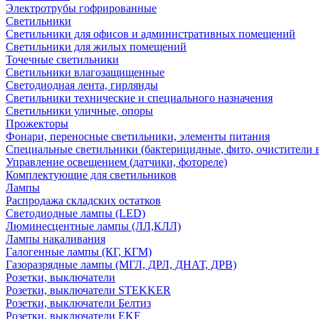
Электротрубы гофрированные
Светильники
Светильники для офисов и административных помещений
Светильники для жилых помещений
Точечные светильники
Светильники влагозащищенные
Светодиодная лента, гирлянды
Светильники технические и специального назначения
Светильники уличные, опоры
Прожекторы
Фонари, переносные светильники, элементы питания
Специальные светильники (бактерицидные, фито, очистители в
Управление освещением (датчики, фотореле)
Комплектующие для светильников
Лампы
Распродажа складских остатков
Светодиодные лампы (LED)
Люминесцентные лампы (ЛЛ,КЛЛ)
Лампы накаливания
Галогенные лампы (КГ, КГМ)
Газоразрядные лампы (МГЛ, ДРЛ, ДНАТ, ДРВ)
Розетки, выключатели
Розетки, выключатели STEKKER
Розетки, выключатели Белтиз
Розетки, выключатели EKF