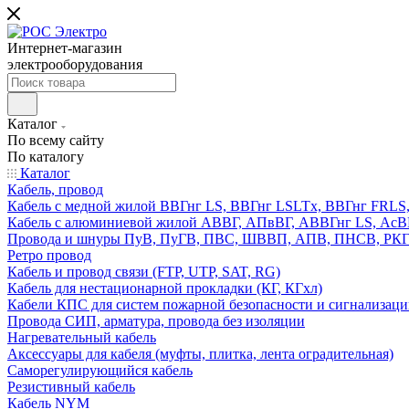
Интернет-магазин
электрооборудования
Каталог
По всему сайту
По каталогу
Каталог
Кабель, провод
Кабель с медной жилой ВВГнг LS, ВВГнг LSLTx, ВВГнг FR
Кабель с алюминиевой жилой АВВГ, АПвВГ, АВВГнг LS, Ас
Провода и шнуры ПуВ, ПуГВ, ПВС, ШВВП, АПВ, ПНСВ, РК
Ретро провод
Кабель и провод связи (FTP, UTP, SAT, RG)
Кабель для нестационарной прокладки (КГ, КГхл)
Кабели КПС для систем пожарной безопасности и сигнализац
Провода СИП, арматура, провода без изоляции
Нагревательный кабель
Аксессуары для кабеля (муфты, плитка, лента оградительная)
Саморегулирующийся кабель
Резистивный кабель
Кабель NYM