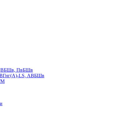
LS,ВБШв, ПвБШв
ВВГнг(А)-LS, АВБШв
ГМ
ии