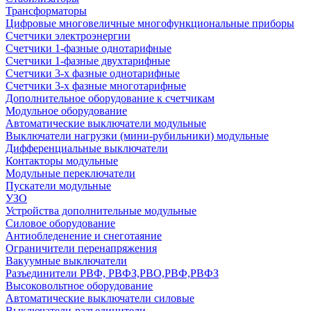
Трансформаторы
Цифровые многовеличные многофункциональные приборы
Счетчики электроэнергии
Счетчики 1-фазные однотарифные
Счетчики 1-фазные двухтарифные
Счетчики 3-х фазные однотарифные
Счетчики 3-х фазные многотарифные
Дополнительное оборудование к счетчикам
Модульное оборудование
Автоматические выключатели модульные
Выключатели нагрузки (мини-рубильники) модульные
Дифференциальные выключатели
Контакторы модульные
Модульные переключатели
Пускатели модульные
УЗО
Устройства дополнительные модульные
Силовое оборудование
Антиобледенение и снеготаяние
Ограничители перенапряжения
Вакуумные выключатели
Разъединители РВФ, РВФЗ,РВО,РВФ,РВФЗ
Высоковольтное оборудование
Автоматические выключатели cиловые
Выключатели-разъединители