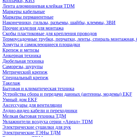
Колпачки, КИЗ
Лента алюминиевая клейкая TDM
Маркеры кабельные
Маркеры перманентные
Наконечники, гильзы, разъемы, шайбы, клеммы, ЗВИ
Прочие изделия для монтажа
Скобы пластиковые для крепления проводов
Термоусадочные трубки, перчатки, ленты, спираль монтажная, 
Хомуты и самоклеющиеся площадки
Крепеж и метизы
Анкерная техника
Дюбельная техника
Саморезы, шурупы
Метрический крепеж
Специальный крепеж
Такелаж
Бытовая и климатическая техника
Устройства сбора и передачи данных (антенны, модемы) EKF
Умный дом EKF
Аксессуары для вентиляции
Аудио-видео кабели и переходники
Мелкая бытовая техника ТДМ
Увлажнители воздуха серии «Ареал» TDM
Электрические сушилки для рук
Электрические ТЭНы ТДМ