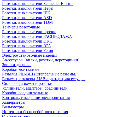
Розетки, выключатели Schneider Electric
Розетки, выключатели Hegel
Розетки, выключатели IEK
Розетки, выключатели ASD
Розетки, выключатели TDM
Таймеры розеточные
Розетки, выключатели прочие
Розетки, выключатели РАСПРОДАЖА
Розетки, выключатели DKC
Розетки, выключатели ЭРА
Розетки, выключатели Feron
Электроустановочные изделия
Аксессуары (вилки, розетки, переходники)
Звонки дверные
Коробки монтажные
Разъемы РШ-ВШ (штепсельные разьемы)
Разъемы, штекеры, USB адаптеры, аксессуары
Силовые разъемы и розетки
Удлинители, адаптеры, соединители
Коробки соединительные
Контроль, измерение электропитания
Амперметры
Вольтметры
Источники бесперебойного питания
Стабилизаторы