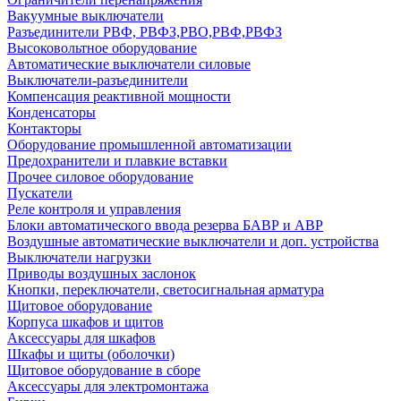
Вакуумные выключатели
Разъединители РВФ, РВФЗ,РВО,РВФ,РВФЗ
Высоковольтное оборудование
Автоматические выключатели cиловые
Выключатели-разъединители
Компенсация реактивной мощности
Конденсаторы
Контакторы
Оборудование промышленной автоматизации
Предохранители и плавкие вставки
Прочее силовое оборудование
Пускатели
Реле контроля и управления
Блоки автоматического ввода резерва БАВР и АВР
Воздушные автоматические выключатели и доп. устройства
Выключатели нагрузки
Приводы воздушных заслонок
Кнопки, переключатели, светосигнальная арматура
Щитовое оборудование
Корпуса шкафов и щитов
Аксессуары для шкафов
Шкафы и щиты (оболочки)
Щитовое оборудование в сборе
Аксессуары для электромонтажа