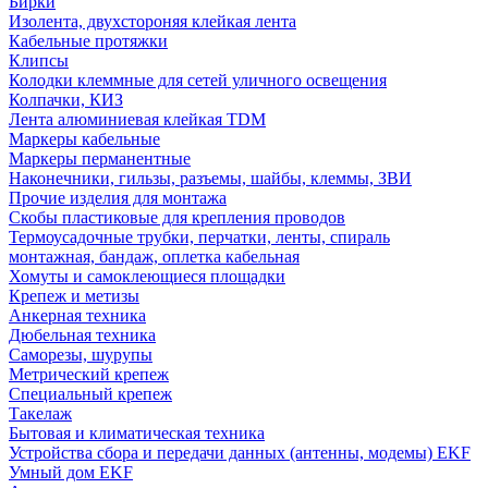
Бирки
Изолента, двухстороняя клейкая лента
Кабельные протяжки
Клипсы
Колодки клеммные для сетей уличного освещения
Колпачки, КИЗ
Лента алюминиевая клейкая TDM
Маркеры кабельные
Маркеры перманентные
Наконечники, гильзы, разъемы, шайбы, клеммы, ЗВИ
Прочие изделия для монтажа
Скобы пластиковые для крепления проводов
Термоусадочные трубки, перчатки, ленты, спираль
монтажная, бандаж, оплетка кабельная
Хомуты и самоклеющиеся площадки
Крепеж и метизы
Анкерная техника
Дюбельная техника
Саморезы, шурупы
Метрический крепеж
Специальный крепеж
Такелаж
Бытовая и климатическая техника
Устройства сбора и передачи данных (антенны, модемы) EKF
Умный дом EKF