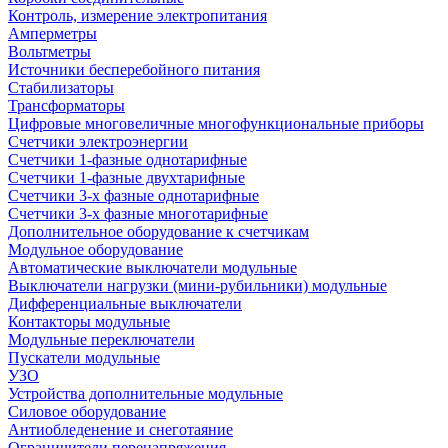
Контроль, измерение электропитания
Амперметры
Вольтметры
Источники бесперебойного питания
Стабилизаторы
Трансформаторы
Цифровые многовеличные многофункциональные приборы
Счетчики электроэнергии
Счетчики 1-фазные однотарифные
Счетчики 1-фазные двухтарифные
Счетчики 3-х фазные однотарифные
Счетчики 3-х фазные многотарифные
Дополнительное оборудование к счетчикам
Модульное оборудование
Автоматические выключатели модульные
Выключатели нагрузки (мини-рубильники) модульные
Дифференциальные выключатели
Контакторы модульные
Модульные переключатели
Пускатели модульные
УЗО
Устройства дополнительные модульные
Силовое оборудование
Антиобледенение и снеготаяние
Ограничители перенапряжения