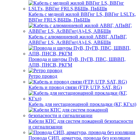
Кабель с медной жилой ВВГнг LS, ВВГнг LSLTx,
ВВГнг FRLS,ВБШв, ПвБШв
Кабель с алюминиевой жилой АВВГ, АПвВГ,
АВВГнг LS, АсВВГнг(А)-LS, АВБШв
Провода и шнуры ПуВ, ПуГВ, ПВС, ШВВП,
АПВ, ПНСВ, РКГМ
Ретро провод
Кабель и провод связи (FTP, UTP, SAT, RG)
Кабель для нестационарной прокладки (КГ, КГхл)
Кабели КПС для систем пожарной безопасности
и сигнализации
Провода СИП, арматура, провода без изоляции