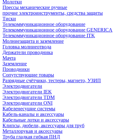
Молотки
Прессы механические ручные
прочие электроинструменты, средства защиты
Тиски
Телекоммуникационное оборудование
Телекоммуникационное оборудование GENERICA
Телекоммуникационное оборудование ITK
Молниезащита и заземление
Головка молниеотвода
Держатели проводника
Мачта
Заземление
Проводники
Сопутствующие товары
Разрядные счётчики, тестеры, магнето, УЗИП
Электродвигатели
Электродвигатели IEK
Электродвигатели TDM
Электродвигатели ONI
Кабеленесущие системы
Кабель-каналы и аксессуары
Кабельные лотки и аксессуары
Клипсы, дюбели, аксессуары для труб
Металлорукав и аксессуары
Труба гладкая гибкая ПНД