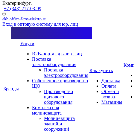
Екатеринбург
+7 (343) 217-03-99
ekb.office@ros-elektro.ru
Вход в оптовую систему для юр. лиц
Услуги
B2B-портал для юр. лиц
Поставка
электрооборудования
Комп
Поставка
Как купить
электрооборудования
Собственное производство
Доставка
ЩО
Оплата
Бренды
Производство
Обмен и
щитового
возврат
оборудования
Магазины
Комплексная
молниезащита
Молниезащита
зданий и
сооружений