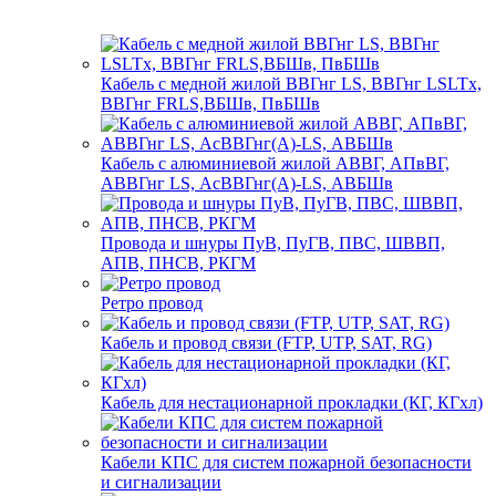
Кабель с медной жилой ВВГнг LS, ВВГнг LSLTx,
ВВГнг FRLS,ВБШв, ПвБШв
Кабель с алюминиевой жилой АВВГ, АПвВГ,
АВВГнг LS, АсВВГнг(А)-LS, АВБШв
Провода и шнуры ПуВ, ПуГВ, ПВС, ШВВП,
АПВ, ПНСВ, РКГМ
Ретро провод
Кабель и провод связи (FTP, UTP, SAT, RG)
Кабель для нестационарной прокладки (КГ, КГхл)
Кабели КПС для систем пожарной безопасности
и сигнализации