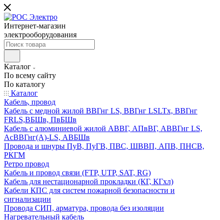
Интернет-магазин
электрооборудования
Каталог
По всему сайту
По каталогу
Каталог
Кабель, провод
Кабель с медной жилой ВВГнг LS, ВВГнг LSLTx, ВВГнг
FRLS,ВБШв, ПвБШв
Кабель с алюминиевой жилой АВВГ, АПвВГ, АВВГнг LS,
АсВВГнг(А)-LS, АВБШв
Провода и шнуры ПуВ, ПуГВ, ПВС, ШВВП, АПВ, ПНСВ,
РКГМ
Ретро провод
Кабель и провод связи (FTP, UTP, SAT, RG)
Кабель для нестационарной прокладки (КГ, КГхл)
Кабели КПС для систем пожарной безопасности и
сигнализации
Провода СИП, арматура, провода без изоляции
Нагревательный кабель