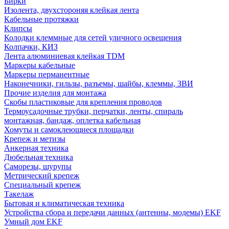
Бирки
Изолента, двухстороняя клейкая лента
Кабельные протяжки
Клипсы
Колодки клеммные для сетей уличного освещения
Колпачки, КИЗ
Лента алюминиевая клейкая TDM
Маркеры кабельные
Маркеры перманентные
Наконечники, гильзы, разъемы, шайбы, клеммы, ЗВИ
Прочие изделия для монтажа
Скобы пластиковые для крепления проводов
Термоусадочные трубки, перчатки, ленты, спираль
монтажная, бандаж, оплетка кабельная
Хомуты и самоклеющиеся площадки
Крепеж и метизы
Анкерная техника
Дюбельная техника
Саморезы, шурупы
Метрический крепеж
Специальный крепеж
Такелаж
Бытовая и климатическая техника
Устройства сбора и передачи данных (антенны, модемы) EKF
Умный дом EKF