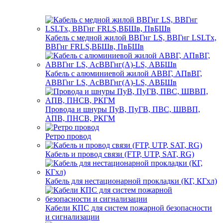
Кабель с медной жилой ВВГнг LS, ВВГнг LSLTx,
ВВГнг FRLS,ВБШв, ПвБШв
Кабель с алюминиевой жилой АВВГ, АПвВГ,
АВВГнг LS, АсВВГнг(А)-LS, АВБШв
Провода и шнуры ПуВ, ПуГВ, ПВС, ШВВП,
АПВ, ПНСВ, РКГМ
Ретро провод
Кабель и провод связи (FTP, UTP, SAT, RG)
Кабель для нестационарной прокладки (КГ, КГхл)
Кабели КПС для систем пожарной безопасности
и сигнализации