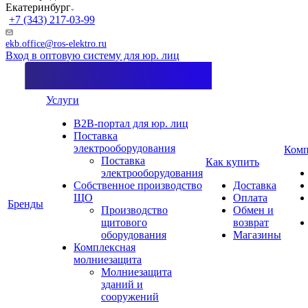
Екатеринбург
+7 (343) 217-03-99
ekb.office@ros-elektro.ru
Вход в оптовую систему для юр. лиц
Услуги
B2B-портал для юр. лиц
Поставка
электрооборудования
Комп
Поставка
Как купить
электрооборудования
Собственное производство
Доставка
ЩО
Оплата
Бренды
Производство
Обмен и
щитового
возврат
оборудования
Магазины
Комплексная
молниезащита
Молниезащита
зданий и
сооружений