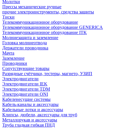
Молотки
Прессы механические ручные
прочие электроинструменты, средства защиты
Тиски
Телекоммуникационное оборудование
Телекоммуникационное оборудование GENERICA
Телекоммуникационное оборудование ITK
Молниезащита и заземление
Головка молниеотвода
Держатели проводника
Мачта
Заземление
Проводники
Сопутствующие товары
Разрядные счётчики, тестеры, магнето, УЗИП
Электродвигатели
Электродвигатели IEK
Электродвигатели TDM
Электродвигатели ONI
Кабеленесущие системы
Кабель-каналы и аксессуары
Кабельные лотки и аксессуары
Клипсы, дюбели, аксессуары для труб
Металлорукав и аксессуары
Труба гладкая гибкая ПНД