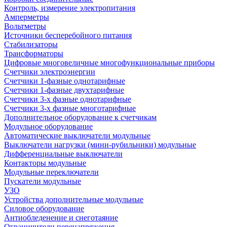
Контроль, измерение электропитания
Амперметры
Вольтметры
Источники бесперебойного питания
Стабилизаторы
Трансформаторы
Цифровые многовеличные многофункциональные приборы
Счетчики электроэнергии
Счетчики 1-фазные однотарифные
Счетчики 1-фазные двухтарифные
Счетчики 3-х фазные однотарифные
Счетчики 3-х фазные многотарифные
Дополнительное оборудование к счетчикам
Модульное оборудование
Автоматические выключатели модульные
Выключатели нагрузки (мини-рубильники) модульные
Дифференциальные выключатели
Контакторы модульные
Модульные переключатели
Пускатели модульные
УЗО
Устройства дополнительные модульные
Силовое оборудование
Антиобледенение и снеготаяние
Ограничители перенапряжения