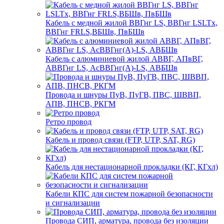
Кабель с медной жилой ВВГнг LS, ВВГнг LSLTx,
ВВГнг FRLS,ВБШв, ПвБШв
Кабель с алюминиевой жилой АВВГ, АПвВГ,
АВВГнг LS, АсВВГнг(А)-LS, АВБШв
Провода и шнуры ПуВ, ПуГВ, ПВС, ШВВП,
АПВ, ПНСВ, РКГМ
Ретро провод
Кабель и провод связи (FTP, UTP, SAT, RG)
Кабель для нестационарной прокладки (КГ, КГхл)
Кабели КПС для систем пожарной безопасности
и сигнализации
Провода СИП, арматура, провода без изоляции