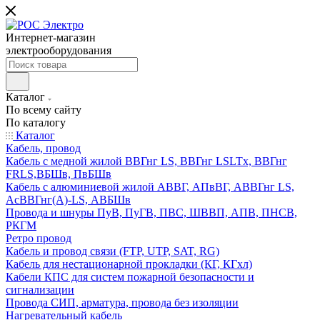
Интернет-магазин
электрооборудования
Каталог
По всему сайту
По каталогу
Каталог
Кабель, провод
Кабель с медной жилой ВВГнг LS, ВВГнг LSLTx, ВВГнг
FRLS,ВБШв, ПвБШв
Кабель с алюминиевой жилой АВВГ, АПвВГ, АВВГнг LS,
АсВВГнг(А)-LS, АВБШв
Провода и шнуры ПуВ, ПуГВ, ПВС, ШВВП, АПВ, ПНСВ,
РКГМ
Ретро провод
Кабель и провод связи (FTP, UTP, SAT, RG)
Кабель для нестационарной прокладки (КГ, КГхл)
Кабели КПС для систем пожарной безопасности и
сигнализации
Провода СИП, арматура, провода без изоляции
Нагревательный кабель