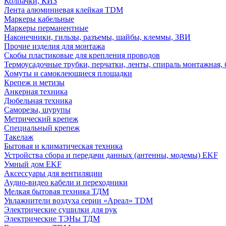
Колпачки, КИЗ
Лента алюминиевая клейкая TDM
Маркеры кабельные
Маркеры перманентные
Наконечники, гильзы, разъемы, шайбы, клеммы, ЗВИ
Прочие изделия для монтажа
Скобы пластиковые для крепления проводов
Термоусадочные трубки, перчатки, ленты, спираль монтажная, 
Хомуты и самоклеющиеся площадки
Крепеж и метизы
Анкерная техника
Дюбельная техника
Саморезы, шурупы
Метрический крепеж
Специальный крепеж
Такелаж
Бытовая и климатическая техника
Устройства сбора и передачи данных (антенны, модемы) EKF
Умный дом EKF
Аксессуары для вентиляции
Аудио-видео кабели и переходники
Мелкая бытовая техника ТДМ
Увлажнители воздуха серии «Ареал» TDM
Электрические сушилки для рук
Электрические ТЭНы ТДМ