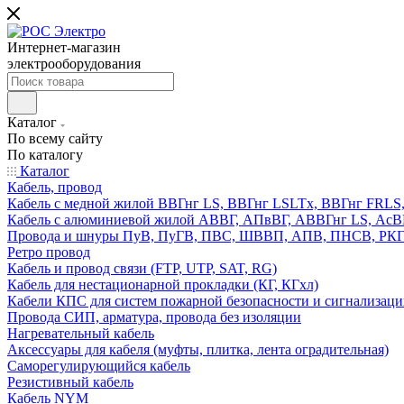
Интернет-магазин
электрооборудования
Каталог
По всему сайту
По каталогу
Каталог
Кабель, провод
Кабель с медной жилой ВВГнг LS, ВВГнг LSLTx, ВВГнг FR
Кабель с алюминиевой жилой АВВГ, АПвВГ, АВВГнг LS, Ас
Провода и шнуры ПуВ, ПуГВ, ПВС, ШВВП, АПВ, ПНСВ, РК
Ретро провод
Кабель и провод связи (FTP, UTP, SAT, RG)
Кабель для нестационарной прокладки (КГ, КГхл)
Кабели КПС для систем пожарной безопасности и сигнализац
Провода СИП, арматура, провода без изоляции
Нагревательный кабель
Аксессуары для кабеля (муфты, плитка, лента оградительная)
Саморегулирующийся кабель
Резистивный кабель
Кабель NYM