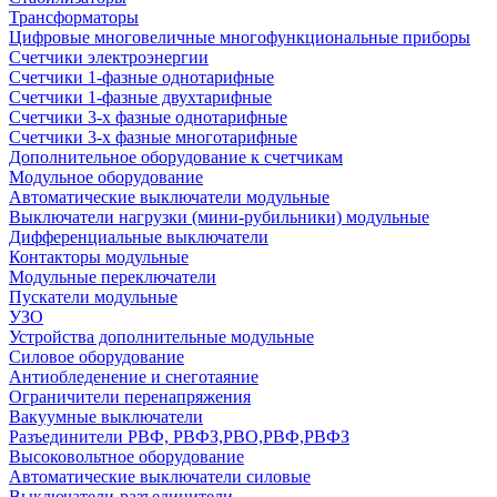
Трансформаторы
Цифровые многовеличные многофункциональные приборы
Счетчики электроэнергии
Счетчики 1-фазные однотарифные
Счетчики 1-фазные двухтарифные
Счетчики 3-х фазные однотарифные
Счетчики 3-х фазные многотарифные
Дополнительное оборудование к счетчикам
Модульное оборудование
Автоматические выключатели модульные
Выключатели нагрузки (мини-рубильники) модульные
Дифференциальные выключатели
Контакторы модульные
Модульные переключатели
Пускатели модульные
УЗО
Устройства дополнительные модульные
Силовое оборудование
Антиобледенение и снеготаяние
Ограничители перенапряжения
Вакуумные выключатели
Разъединители РВФ, РВФЗ,РВО,РВФ,РВФЗ
Высоковольтное оборудование
Автоматические выключатели cиловые
Выключатели-разъединители