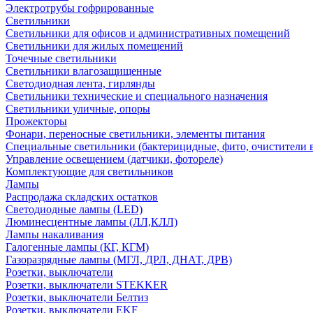
Электротрубы гофрированные
Светильники
Светильники для офисов и административных помещений
Светильники для жилых помещений
Точечные светильники
Светильники влагозащищенные
Светодиодная лента, гирлянды
Светильники технические и специального назначения
Светильники уличные, опоры
Прожекторы
Фонари, переносные светильники, элементы питания
Специальные светильники (бактерицидные, фито, очистители в
Управление освещением (датчики, фотореле)
Комплектующие для светильников
Лампы
Распродажа складских остатков
Светодиодные лампы (LED)
Люминесцентные лампы (ЛЛ,КЛЛ)
Лампы накаливания
Галогенные лампы (КГ, КГМ)
Газоразрядные лампы (МГЛ, ДРЛ, ДНАТ, ДРВ)
Розетки, выключатели
Розетки, выключатели STEKKER
Розетки, выключатели Белтиз
Розетки, выключатели EKF