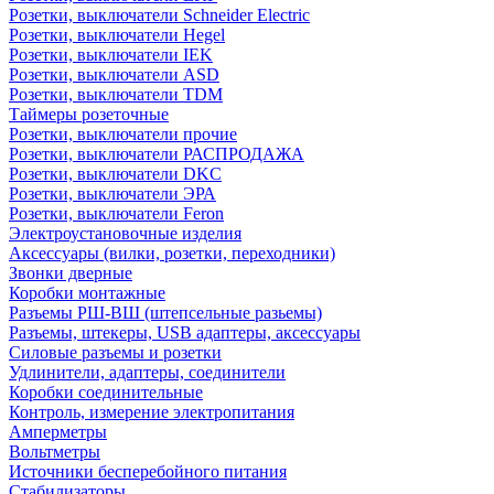
Розетки, выключатели Schneider Electric
Розетки, выключатели Hegel
Розетки, выключатели IEK
Розетки, выключатели ASD
Розетки, выключатели TDM
Таймеры розеточные
Розетки, выключатели прочие
Розетки, выключатели РАСПРОДАЖА
Розетки, выключатели DKC
Розетки, выключатели ЭРА
Розетки, выключатели Feron
Электроустановочные изделия
Аксессуары (вилки, розетки, переходники)
Звонки дверные
Коробки монтажные
Разъемы РШ-ВШ (штепсельные разьемы)
Разъемы, штекеры, USB адаптеры, аксессуары
Силовые разъемы и розетки
Удлинители, адаптеры, соединители
Коробки соединительные
Контроль, измерение электропитания
Амперметры
Вольтметры
Источники бесперебойного питания
Стабилизаторы