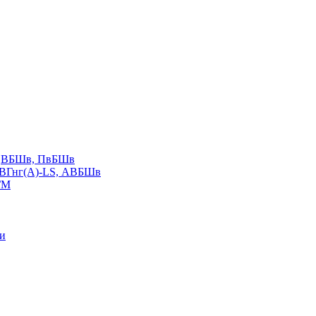
LS,ВБШв, ПвБШв
ВВГнг(А)-LS, АВБШв
ГМ
ии