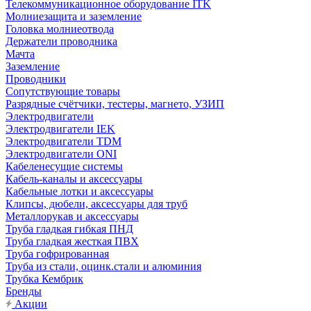
Телекоммуникационное оборудование ITK
Молниезащита и заземление
Головка молниеотвода
Держатели проводника
Мачта
Заземление
Проводники
Сопутствующие товары
Разрядные счётчики, тестеры, магнето, УЗИП
Электродвигатели
Электродвигатели IEK
Электродвигатели TDM
Электродвигатели ONI
Кабеленесущие системы
Кабель-каналы и аксессуары
Кабельные лотки и аксессуары
Клипсы, дюбели, аксессуары для труб
Металлорукав и аксессуары
Труба гладкая гибкая ПНД
Труба гладкая жесткая ПВХ
Труба гофрированная
Труба из стали, оцинк.стали и алюминия
Трубка Кембрик
Бренды
Акции