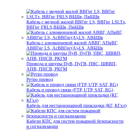
Кабель с медной жилой ВВГнг LS, ВВГнг LSLTx,
ВВГнг FRLS,ВБШв, ПвБШв
Кабель с алюминиевой жилой АВВГ, АПвВГ,
АВВГнг LS, АсВВГнг(А)-LS, АВБШв
Провода и шнуры ПуВ, ПуГВ, ПВС, ШВВП,
АПВ, ПНСВ, РКГМ
Ретро провод
Кабель и провод связи (FTP, UTP, SAT, RG)
Кабель для нестационарной прокладки (КГ, КГхл)
Кабели КПС для систем пожарной безопасности
и сигнализации