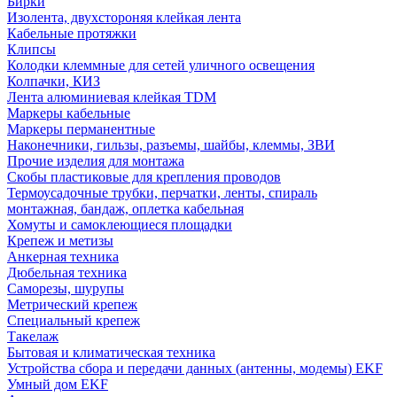
Бирки
Изолента, двухстороняя клейкая лента
Кабельные протяжки
Клипсы
Колодки клеммные для сетей уличного освещения
Колпачки, КИЗ
Лента алюминиевая клейкая TDM
Маркеры кабельные
Маркеры перманентные
Наконечники, гильзы, разъемы, шайбы, клеммы, ЗВИ
Прочие изделия для монтажа
Скобы пластиковые для крепления проводов
Термоусадочные трубки, перчатки, ленты, спираль
монтажная, бандаж, оплетка кабельная
Хомуты и самоклеющиеся площадки
Крепеж и метизы
Анкерная техника
Дюбельная техника
Саморезы, шурупы
Метрический крепеж
Специальный крепеж
Такелаж
Бытовая и климатическая техника
Устройства сбора и передачи данных (антенны, модемы) EKF
Умный дом EKF