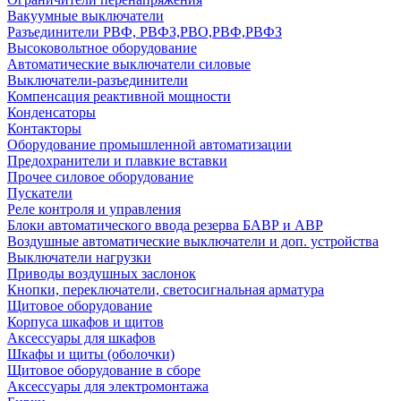
Вакуумные выключатели
Разъединители РВФ, РВФЗ,РВО,РВФ,РВФЗ
Высоковольтное оборудование
Автоматические выключатели cиловые
Выключатели-разъединители
Компенсация реактивной мощности
Конденсаторы
Контакторы
Оборудование промышленной автоматизации
Предохранители и плавкие вставки
Прочее силовое оборудование
Пускатели
Реле контроля и управления
Блоки автоматического ввода резерва БАВР и АВР
Воздушные автоматические выключатели и доп. устройства
Выключатели нагрузки
Приводы воздушных заслонок
Кнопки, переключатели, светосигнальная арматура
Щитовое оборудование
Корпуса шкафов и щитов
Аксессуары для шкафов
Шкафы и щиты (оболочки)
Щитовое оборудование в сборе
Аксессуары для электромонтажа