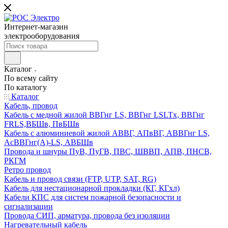
Интернет-магазин
электрооборудования
Каталог
По всему сайту
По каталогу
Каталог
Кабель, провод
Кабель с медной жилой ВВГнг LS, ВВГнг LSLTx, ВВГнг
FRLS,ВБШв, ПвБШв
Кабель с алюминиевой жилой АВВГ, АПвВГ, АВВГнг LS,
АсВВГнг(А)-LS, АВБШв
Провода и шнуры ПуВ, ПуГВ, ПВС, ШВВП, АПВ, ПНСВ,
РКГМ
Ретро провод
Кабель и провод связи (FTP, UTP, SAT, RG)
Кабель для нестационарной прокладки (КГ, КГхл)
Кабели КПС для систем пожарной безопасности и
сигнализации
Провода СИП, арматура, провода без изоляции
Нагревательный кабель