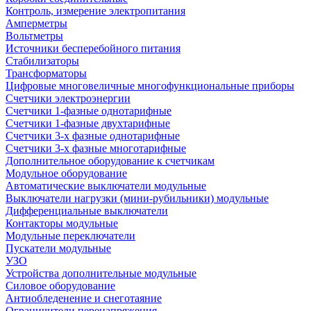
Контроль, измерение электропитания
Амперметры
Вольтметры
Источники бесперебойного питания
Стабилизаторы
Трансформаторы
Цифровые многовеличные многофункциональные приборы
Счетчики электроэнергии
Счетчики 1-фазные однотарифные
Счетчики 1-фазные двухтарифные
Счетчики 3-х фазные однотарифные
Счетчики 3-х фазные многотарифные
Дополнительное оборудование к счетчикам
Модульное оборудование
Автоматические выключатели модульные
Выключатели нагрузки (мини-рубильники) модульные
Дифференциальные выключатели
Контакторы модульные
Модульные переключатели
Пускатели модульные
УЗО
Устройства дополнительные модульные
Силовое оборудование
Антиобледенение и снеготаяние
Ограничители перенапряжения