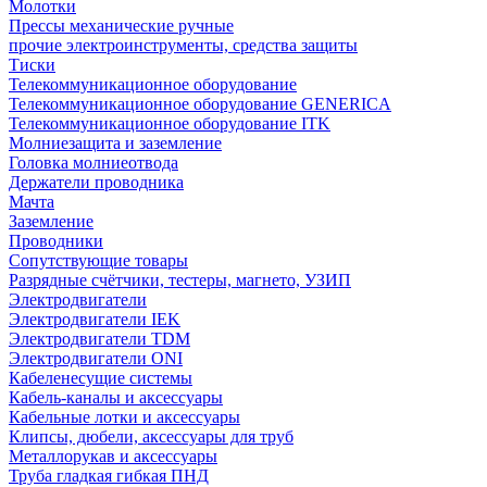
Молотки
Прессы механические ручные
прочие электроинструменты, средства защиты
Тиски
Телекоммуникационное оборудование
Телекоммуникационное оборудование GENERICA
Телекоммуникационное оборудование ITK
Молниезащита и заземление
Головка молниеотвода
Держатели проводника
Мачта
Заземление
Проводники
Сопутствующие товары
Разрядные счётчики, тестеры, магнето, УЗИП
Электродвигатели
Электродвигатели IEK
Электродвигатели TDM
Электродвигатели ONI
Кабеленесущие системы
Кабель-каналы и аксессуары
Кабельные лотки и аксессуары
Клипсы, дюбели, аксессуары для труб
Металлорукав и аксессуары
Труба гладкая гибкая ПНД