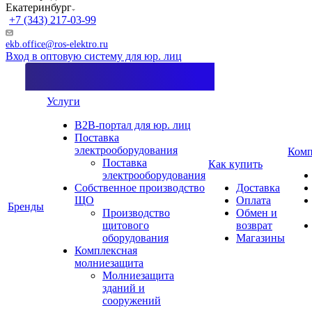
Екатеринбург
+7 (343) 217-03-99
ekb.office@ros-elektro.ru
Вход в оптовую систему для юр. лиц
Услуги
B2B-портал для юр. лиц
Поставка
электрооборудования
Комп
Поставка
Как купить
электрооборудования
Собственное производство
Доставка
ЩО
Оплата
Бренды
Производство
Обмен и
щитового
возврат
оборудования
Магазины
Комплексная
молниезащита
Молниезащита
зданий и
сооружений