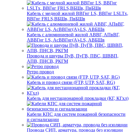
Кабель с медной жилой ВВГнг LS, ВВГнг LSLTx,
ВВГнг FRLS,ВБШв, ПвБШв
Кабель с алюминиевой жилой АВВГ, АПвВГ,
АВВГнг LS, АсВВГнг(А)-LS, АВБШв
Провода и шнуры ПуВ, ПуГВ, ПВС, ШВВП,
АПВ, ПНСВ, РКГМ
Ретро провод
Кабель и провод связи (FTP, UTP, SAT, RG)
Кабель для нестационарной прокладки (КГ, КГхл)
Кабели КПС для систем пожарной безопасности
и сигнализации
Провода СИП, арматура, провода без изоляции