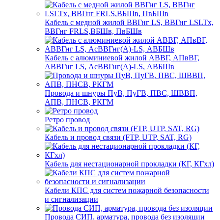
Кабель с медной жилой ВВГнг LS, ВВГнг LSLTx,
ВВГнг FRLS,ВБШв, ПвБШв
Кабель с алюминиевой жилой АВВГ, АПвВГ,
АВВГнг LS, АсВВГнг(А)-LS, АВБШв
Провода и шнуры ПуВ, ПуГВ, ПВС, ШВВП,
АПВ, ПНСВ, РКГМ
Ретро провод
Кабель и провод связи (FTP, UTP, SAT, RG)
Кабель для нестационарной прокладки (КГ, КГхл)
Кабели КПС для систем пожарной безопасности
и сигнализации
Провода СИП, арматура, провода без изоляции