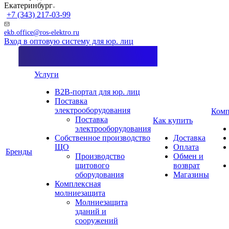
Екатеринбург
+7 (343) 217-03-99
ekb.office@ros-elektro.ru
Вход в оптовую систему для юр. лиц
Услуги
B2B-портал для юр. лиц
Поставка
электрооборудования
Комп
Поставка
Как купить
электрооборудования
Собственное производство
Доставка
ЩО
Оплата
Бренды
Производство
Обмен и
щитового
возврат
оборудования
Магазины
Комплексная
молниезащита
Молниезащита
зданий и
сооружений