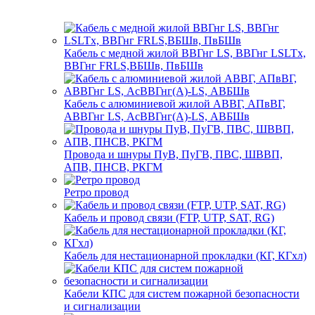
Кабель с медной жилой ВВГнг LS, ВВГнг LSLTx,
ВВГнг FRLS,ВБШв, ПвБШв
Кабель с алюминиевой жилой АВВГ, АПвВГ,
АВВГнг LS, АсВВГнг(А)-LS, АВБШв
Провода и шнуры ПуВ, ПуГВ, ПВС, ШВВП,
АПВ, ПНСВ, РКГМ
Ретро провод
Кабель и провод связи (FTP, UTP, SAT, RG)
Кабель для нестационарной прокладки (КГ, КГхл)
Кабели КПС для систем пожарной безопасности
и сигнализации