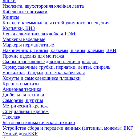
Бирки
Изолента, двухстороняя клейкая лента
Кабельные протяжки
Клипсы
Колодки клеммные для сетей уличного освещения
Колпачки, КИЗ
Лента алюминиевая клейкая TDM
Маркеры кабельные
Маркеры перманентные
Наконечники, гильзы, разъемы, шайбы, клеммы, ЗВИ
Прочие изделия для монтажа
Скобы пластиковые для крепления проводов
Термоусадочные трубки, перчатки, ленты, спираль
монтажная, бандаж, оплетка кабельная
Хомуты и самоклеющиеся площадки
Крепеж и метизы
Анкерная техника
Дюбельная техника
Саморезы, шурупы
Метрический крепеж
Специальный крепеж
Такелаж
Бытовая и климатическая техника
Устройства сбора и передачи данных (антенны, модемы) EKF
Умный дом EKF