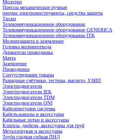
Молотки
Прессы механические ручные
прочие электроинструменты, средства защиты
Тиски
Телекоммуникационное оборудование
Телекоммуникационное оборудование GENERICA
Телекоммуникационное оборудование ITK
Молниезащита и заземление
Головка молниеотвода
Держатели проводника
Мачта
Заземление
Проводники
Сопутствующие товары
Разрядные счётчики, тестеры, магнето, УЗИП
Электродвигатели
Электродвигатели IEK
Электродвигатели TDM
Электродвигатели ONI
Кабеленесущие системы
Кабель-каналы и аксессуары
Кабельные лотки и аксессуары
Клипсы, дюбели, аксессуары для труб
Металлорукав и аксессуары
Труба гладкая гибкая ПНД