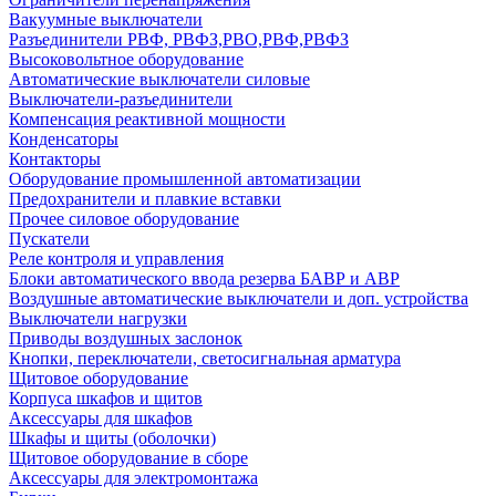
Вакуумные выключатели
Разъединители РВФ, РВФЗ,РВО,РВФ,РВФЗ
Высоковольтное оборудование
Автоматические выключатели cиловые
Выключатели-разъединители
Компенсация реактивной мощности
Конденсаторы
Контакторы
Оборудование промышленной автоматизации
Предохранители и плавкие вставки
Прочее силовое оборудование
Пускатели
Реле контроля и управления
Блоки автоматического ввода резерва БАВР и АВР
Воздушные автоматические выключатели и доп. устройства
Выключатели нагрузки
Приводы воздушных заслонок
Кнопки, переключатели, светосигнальная арматура
Щитовое оборудование
Корпуса шкафов и щитов
Аксессуары для шкафов
Шкафы и щиты (оболочки)
Щитовое оборудование в сборе
Аксессуары для электромонтажа