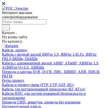
Интернет-магазин
электрооборудования
Каталог
По всему сайту
По каталогу
Каталог
Кабель, провод
Кабель с медной жилой ВВГнг LS, ВВГнг LSLTx, ВВГнг
FRLS,ВБШв, ПвБШв
Кабель с алюминиевой жилой АВВГ, АПвВГ, АВВГнг LS,
АсВВГнг(А)-LS, АВБШв
Провода и шнуры ПуВ, ПуГВ, ПВС, ШВВП, АПВ, ПНСВ,
РКГМ
Ретро провод
Кабель и провод связи (FTP, UTP, SAT, RG)
Кабель для нестационарной прокладки (КГ, КГхл)
Кабели КПС для систем пожарной безопасности и
сигнализации
Провода СИП, арматура, провода без изоляции
Нагревательный кабель