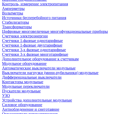
Контроль, измерение электропитания
Амперметры
Вольтметры
Источники бесперебойного питания
Стабилизаторы
Трансформаторы
Цифровые многовеличные многофункциональные приборы
Счетчики электроэнергии
Счетчики 1-фазные однотарифные
Счетчики 1-фазные двухтарифные
Счетчики 3-х фазные однотарифные
Счетчики 3-х фазные многотарифные
Дополнительное оборудование к счетчикам
Модульное оборудование
Автоматические выключатели модульные
Выключатели нагрузки (мини-рубильники) модульные
Дифференциальные выключатели
Контакторы модульные
Модульные переключатели
Пускатели модульные
УЗО
Устройства дополнительные модульные
Силовое оборудование
Антиобледенение и снеготаяние
Ограничители перенапряжения