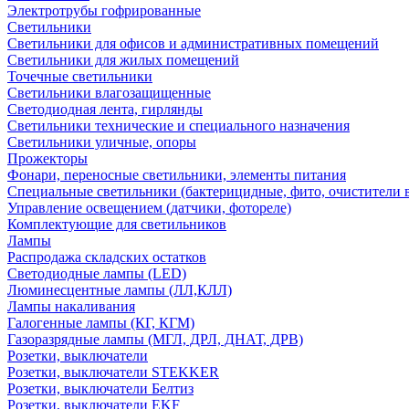
Электротрубы гофрированные
Светильники
Светильники для офисов и административных помещений
Светильники для жилых помещений
Точечные светильники
Светильники влагозащищенные
Светодиодная лента, гирлянды
Светильники технические и специального назначения
Светильники уличные, опоры
Прожекторы
Фонари, переносные светильники, элементы питания
Специальные светильники (бактерицидные, фито, очистители в
Управление освещением (датчики, фотореле)
Комплектующие для светильников
Лампы
Распродажа складских остатков
Светодиодные лампы (LED)
Люминесцентные лампы (ЛЛ,КЛЛ)
Лампы накаливания
Галогенные лампы (КГ, КГМ)
Газоразрядные лампы (МГЛ, ДРЛ, ДНАТ, ДРВ)
Розетки, выключатели
Розетки, выключатели STEKKER
Розетки, выключатели Белтиз
Розетки, выключатели EKF