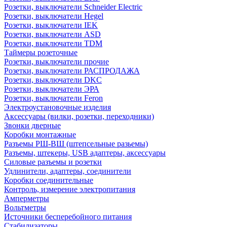
Розетки, выключатели Schneider Electric
Розетки, выключатели Hegel
Розетки, выключатели IEK
Розетки, выключатели ASD
Розетки, выключатели TDM
Таймеры розеточные
Розетки, выключатели прочие
Розетки, выключатели РАСПРОДАЖА
Розетки, выключатели DKC
Розетки, выключатели ЭРА
Розетки, выключатели Feron
Электроустановочные изделия
Аксессуары (вилки, розетки, переходники)
Звонки дверные
Коробки монтажные
Разъемы РШ-ВШ (штепсельные разьемы)
Разъемы, штекеры, USB адаптеры, аксессуары
Силовые разъемы и розетки
Удлинители, адаптеры, соединители
Коробки соединительные
Контроль, измерение электропитания
Амперметры
Вольтметры
Источники бесперебойного питания
Стабилизаторы