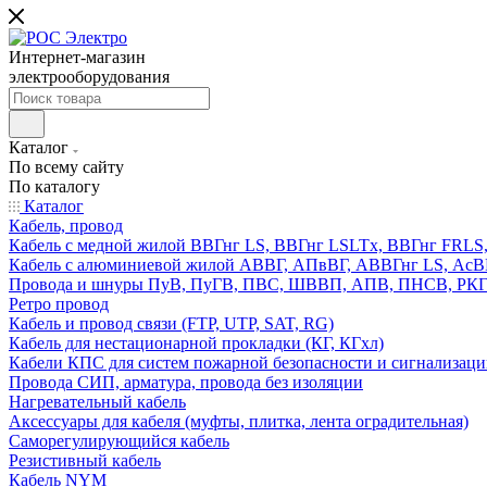
Интернет-магазин
электрооборудования
Каталог
По всему сайту
По каталогу
Каталог
Кабель, провод
Кабель с медной жилой ВВГнг LS, ВВГнг LSLTx, ВВГнг FR
Кабель с алюминиевой жилой АВВГ, АПвВГ, АВВГнг LS, Ас
Провода и шнуры ПуВ, ПуГВ, ПВС, ШВВП, АПВ, ПНСВ, РК
Ретро провод
Кабель и провод связи (FTP, UTP, SAT, RG)
Кабель для нестационарной прокладки (КГ, КГхл)
Кабели КПС для систем пожарной безопасности и сигнализац
Провода СИП, арматура, провода без изоляции
Нагревательный кабель
Аксессуары для кабеля (муфты, плитка, лента оградительная)
Саморегулирующийся кабель
Резистивный кабель
Кабель NYM