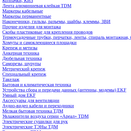
Колпачки, КИЗ
Лента алюминиевая клейкая TDM
Маркеры кабельные
Маркеры перманентные
Наконечники, гильзы, разъемы, шайбы, клеммы, ЗВИ
Прочие изделия для монтажа
Скобы пластиковые для крепления проводов
Термоусадочные трубки, перчатки, ленты, спираль монтажная, 
Хомуты и самоклеющиеся площадки
Крепеж и метизы
Анкерная техника
Дюбельная техника
Саморезы, шурупы
Метрический крепеж
Специальный крепеж
Такелаж
Бытовая и климатическая техника
Устройства сбора и передачи данных (антенны, модемы) EKF
Умный дом EKF
Аксессуары для вентиляции
Аудио-видео кабели и переходники
Мелкая бытовая техника ТДМ
Увлажнители воздуха серии «Ареал» TDM
Электрические сушилки для рук
Электрические ТЭНы ТДМ