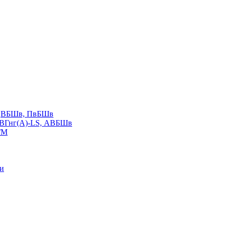
LS,ВБШв, ПвБШв
ВВГнг(А)-LS, АВБШв
ГМ
ии