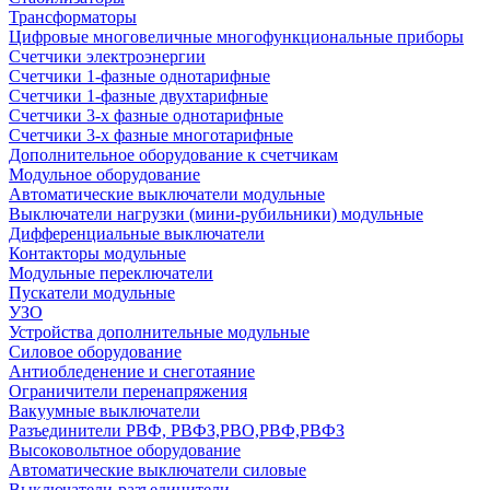
Трансформаторы
Цифровые многовеличные многофункциональные приборы
Счетчики электроэнергии
Счетчики 1-фазные однотарифные
Счетчики 1-фазные двухтарифные
Счетчики 3-х фазные однотарифные
Счетчики 3-х фазные многотарифные
Дополнительное оборудование к счетчикам
Модульное оборудование
Автоматические выключатели модульные
Выключатели нагрузки (мини-рубильники) модульные
Дифференциальные выключатели
Контакторы модульные
Модульные переключатели
Пускатели модульные
УЗО
Устройства дополнительные модульные
Силовое оборудование
Антиобледенение и снеготаяние
Ограничители перенапряжения
Вакуумные выключатели
Разъединители РВФ, РВФЗ,РВО,РВФ,РВФЗ
Высоковольтное оборудование
Автоматические выключатели cиловые
Выключатели-разъединители