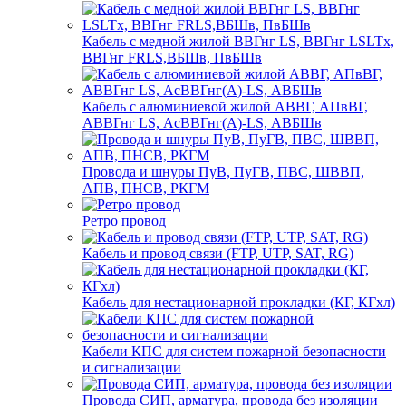
Кабель с медной жилой ВВГнг LS, ВВГнг LSLTx,
ВВГнг FRLS,ВБШв, ПвБШв
Кабель с алюминиевой жилой АВВГ, АПвВГ,
АВВГнг LS, АсВВГнг(А)-LS, АВБШв
Провода и шнуры ПуВ, ПуГВ, ПВС, ШВВП,
АПВ, ПНСВ, РКГМ
Ретро провод
Кабель и провод связи (FTP, UTP, SAT, RG)
Кабель для нестационарной прокладки (КГ, КГхл)
Кабели КПС для систем пожарной безопасности
и сигнализации
Провода СИП, арматура, провода без изоляции