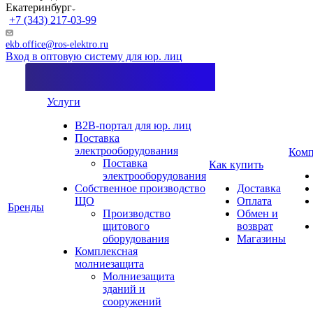
Екатеринбург
+7 (343) 217-03-99
ekb.office@ros-elektro.ru
Вход в оптовую систему для юр. лиц
Услуги
B2B-портал для юр. лиц
Поставка
электрооборудования
Комп
Поставка
Как купить
электрооборудования
Собственное производство
Доставка
ЩО
Оплата
Бренды
Производство
Обмен и
щитового
возврат
оборудования
Магазины
Комплексная
молниезащита
Молниезащита
зданий и
сооружений