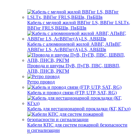
Кабель с медной жилой ВВГнг LS, ВВГнг LSLTx,
ВВГнг FRLS,ВБШв, ПвБШв
Кабель с алюминиевой жилой АВВГ, АПвВГ,
АВВГнг LS, АсВВГнг(А)-LS, АВБШв
Провода и шнуры ПуВ, ПуГВ, ПВС, ШВВП,
АПВ, ПНСВ, РКГМ
Ретро провод
Кабель и провод связи (FTP, UTP, SAT, RG)
Кабель для нестационарной прокладки (КГ, КГхл)
Кабели КПС для систем пожарной безопасности
и сигнализации