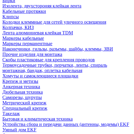
Бирки
Изолента, двухстороняя клейкая лента
Кабельные протяжки
Клипсы
Колодки клеммные для сетей уличного освещения
Колпачки, КИЗ
Лента алюминиевая клейкая TDM
Маркеры кабельные
Маркеры перманентные
Наконечники, гильзы, разъемы, шайбы, клеммы, ЗВИ
Прочие изделия для монтажа
Скобы пластиковые для крепления проводов
Термоусадочные трубки, перчатки, ленты, спираль
монтажная, бандаж, оплетка кабельная
Хомуты и самоклеющиеся площадки
Крепеж и метизы
Анкерная техника
Дюбельная техника
Саморезы, шурупы
Метрический крепеж
Специальный крепеж
Такелаж
Бытовая и климатическая техника
Устройства сбора и передачи данных (антенны, модемы) EKF
Умный дом EKF