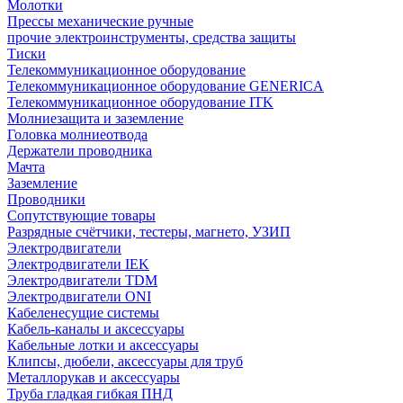
Молотки
Прессы механические ручные
прочие электроинструменты, средства защиты
Тиски
Телекоммуникационное оборудование
Телекоммуникационное оборудование GENERICA
Телекоммуникационное оборудование ITK
Молниезащита и заземление
Головка молниеотвода
Держатели проводника
Мачта
Заземление
Проводники
Сопутствующие товары
Разрядные счётчики, тестеры, магнето, УЗИП
Электродвигатели
Электродвигатели IEK
Электродвигатели TDM
Электродвигатели ONI
Кабеленесущие системы
Кабель-каналы и аксессуары
Кабельные лотки и аксессуары
Клипсы, дюбели, аксессуары для труб
Металлорукав и аксессуары
Труба гладкая гибкая ПНД