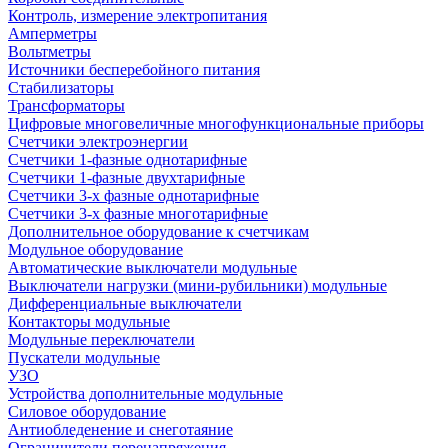
Контроль, измерение электропитания
Амперметры
Вольтметры
Источники бесперебойного питания
Стабилизаторы
Трансформаторы
Цифровые многовеличные многофункциональные приборы
Счетчики электроэнергии
Счетчики 1-фазные однотарифные
Счетчики 1-фазные двухтарифные
Счетчики 3-х фазные однотарифные
Счетчики 3-х фазные многотарифные
Дополнительное оборудование к счетчикам
Модульное оборудование
Автоматические выключатели модульные
Выключатели нагрузки (мини-рубильники) модульные
Дифференциальные выключатели
Контакторы модульные
Модульные переключатели
Пускатели модульные
УЗО
Устройства дополнительные модульные
Силовое оборудование
Антиобледенение и снеготаяние
Ограничители перенапряжения