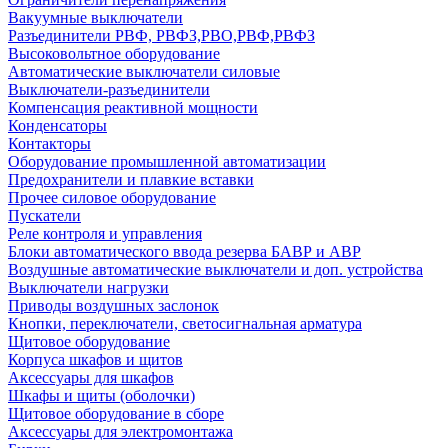
Вакуумные выключатели
Разъединители РВФ, РВФЗ,РВО,РВФ,РВФЗ
Высоковольтное оборудование
Автоматические выключатели cиловые
Выключатели-разъединители
Компенсация реактивной мощности
Конденсаторы
Контакторы
Оборудование промышленной автоматизации
Предохранители и плавкие вставки
Прочее силовое оборудование
Пускатели
Реле контроля и управления
Блоки автоматического ввода резерва БАВР и АВР
Воздушные автоматические выключатели и доп. устройства
Выключатели нагрузки
Приводы воздушных заслонок
Кнопки, переключатели, светосигнальная арматура
Щитовое оборудование
Корпуса шкафов и щитов
Аксессуары для шкафов
Шкафы и щиты (оболочки)
Щитовое оборудование в сборе
Аксессуары для электромонтажа