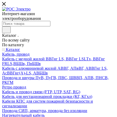
Интернет-магазин
электрооборудования
Каталог
По всему сайту
По каталогу
Каталог
Кабель, провод
Кабель с медной жилой ВВГнг LS, ВВГнг LSLTx, ВВГнг
FRLS,ВБШв, ПвБШв
Кабель с алюминиевой жилой АВВГ, АПвВГ, АВВГнг LS,
АсВВГнг(А)-LS, АВБШв
Провода и шнуры ПуВ, ПуГВ, ПВС, ШВВП, АПВ, ПНСВ,
РКГМ
Ретро провод
Кабель и провод связи (FTP, UTP, SAT, RG)
Кабель для нестационарной прокладки (КГ, КГхл)
Кабели КПС для систем пожарной безопасности и
сигнализации
Провода СИП, арматура, провода без изоляции
Нагревательный кабель