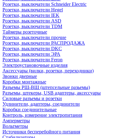
Розетки, выключатели Schneider Electric
Розетки, выключатели Hegel
Розетки, выключатели IEK
Розетки, выключатели ASD
Розетки, выключатели TDM
Таймеры розеточные
Розетки, выключатели прочие
Розетки, выключатели РАСПРОДАЖА
Розетки, выключатели DKC
Розетки, выключатели ЭРА
Розетки, выключатели Feron
Электроустановочные изделия
Аксессуары (вилки, розетки, переходники)
Звонки дверные
Коробки монтажные
Разъемы РШ-ВШ (штепсельные разьемы)
Разъемы, штекеры, USB адаптеры, аксессуары
Силовые разъемы и розетки
Удлинители, адаптеры, соединители
Коробки соединительные
Контроль, измерение электропитания
Амперметры
Вольтметры
Источники бесперебойного питания
Стабилизаторы