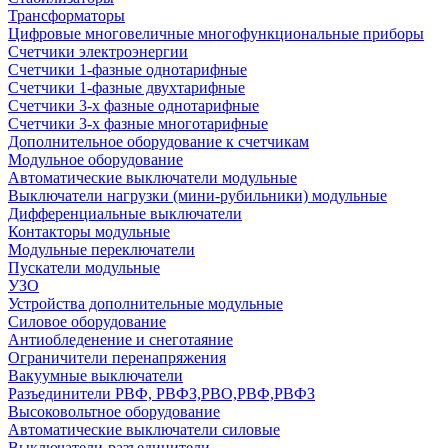
Трансформаторы
Цифровые многовеличные многофункциональные приборы
Счетчики электроэнергии
Счетчики 1-фазные однотарифные
Счетчики 1-фазные двухтарифные
Счетчики 3-х фазные однотарифные
Счетчики 3-х фазные многотарифные
Дополнительное оборудование к счетчикам
Модульное оборудование
Автоматические выключатели модульные
Выключатели нагрузки (мини-рубильники) модульные
Дифференциальные выключатели
Контакторы модульные
Модульные переключатели
Пускатели модульные
УЗО
Устройства дополнительные модульные
Силовое оборудование
Антиобледенение и снеготаяние
Ограничители перенапряжения
Вакуумные выключатели
Разъединители РВФ, РВФЗ,РВО,РВФ,РВФЗ
Высоковольтное оборудование
Автоматические выключатели cиловые
Выключатели-разъединители