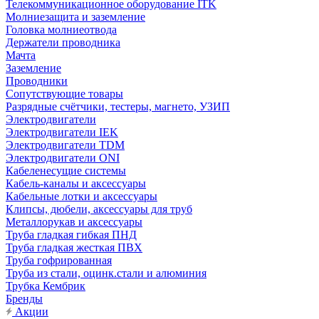
Телекоммуникационное оборудование ITK
Молниезащита и заземление
Головка молниеотвода
Держатели проводника
Мачта
Заземление
Проводники
Сопутствующие товары
Разрядные счётчики, тестеры, магнето, УЗИП
Электродвигатели
Электродвигатели IEK
Электродвигатели TDM
Электродвигатели ONI
Кабеленесущие системы
Кабель-каналы и аксессуары
Кабельные лотки и аксессуары
Клипсы, дюбели, аксессуары для труб
Металлорукав и аксессуары
Труба гладкая гибкая ПНД
Труба гладкая жесткая ПВХ
Труба гофрированная
Труба из стали, оцинк.стали и алюминия
Трубка Кембрик
Бренды
Акции