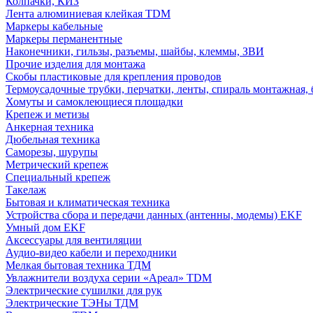
Колпачки, КИЗ
Лента алюминиевая клейкая TDM
Маркеры кабельные
Маркеры перманентные
Наконечники, гильзы, разъемы, шайбы, клеммы, ЗВИ
Прочие изделия для монтажа
Скобы пластиковые для крепления проводов
Термоусадочные трубки, перчатки, ленты, спираль монтажная, 
Хомуты и самоклеющиеся площадки
Крепеж и метизы
Анкерная техника
Дюбельная техника
Саморезы, шурупы
Метрический крепеж
Специальный крепеж
Такелаж
Бытовая и климатическая техника
Устройства сбора и передачи данных (антенны, модемы) EKF
Умный дом EKF
Аксессуары для вентиляции
Аудио-видео кабели и переходники
Мелкая бытовая техника ТДМ
Увлажнители воздуха серии «Ареал» TDM
Электрические сушилки для рук
Электрические ТЭНы ТДМ