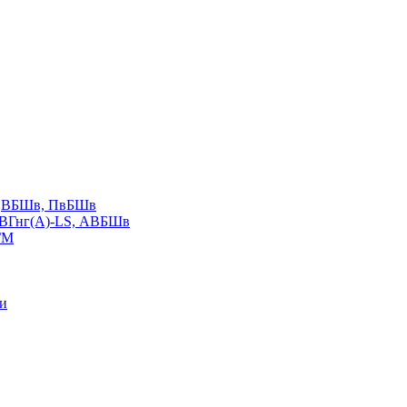
LS,ВБШв, ПвБШв
ВВГнг(А)-LS, АВБШв
ГМ
ии