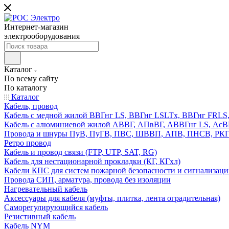
Интернет-магазин
электрооборудования
Каталог
По всему сайту
По каталогу
Каталог
Кабель, провод
Кабель с медной жилой ВВГнг LS, ВВГнг LSLTx, ВВГнг FR
Кабель с алюминиевой жилой АВВГ, АПвВГ, АВВГнг LS, Ас
Провода и шнуры ПуВ, ПуГВ, ПВС, ШВВП, АПВ, ПНСВ, РК
Ретро провод
Кабель и провод связи (FTP, UTP, SAT, RG)
Кабель для нестационарной прокладки (КГ, КГхл)
Кабели КПС для систем пожарной безопасности и сигнализац
Провода СИП, арматура, провода без изоляции
Нагревательный кабель
Аксессуары для кабеля (муфты, плитка, лента оградительная)
Саморегулирующийся кабель
Резистивный кабель
Кабель NYM