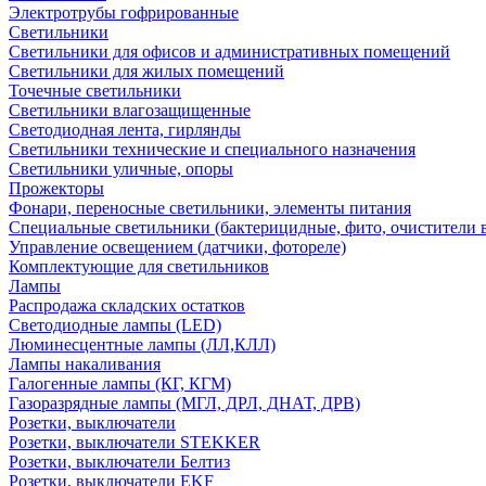
Электротрубы гофрированные
Светильники
Светильники для офисов и административных помещений
Светильники для жилых помещений
Точечные светильники
Светильники влагозащищенные
Светодиодная лента, гирлянды
Светильники технические и специального назначения
Светильники уличные, опоры
Прожекторы
Фонари, переносные светильники, элементы питания
Специальные светильники (бактерицидные, фито, очистители в
Управление освещением (датчики, фотореле)
Комплектующие для светильников
Лампы
Распродажа складских остатков
Светодиодные лампы (LED)
Люминесцентные лампы (ЛЛ,КЛЛ)
Лампы накаливания
Галогенные лампы (КГ, КГМ)
Газоразрядные лампы (МГЛ, ДРЛ, ДНАТ, ДРВ)
Розетки, выключатели
Розетки, выключатели STEKKER
Розетки, выключатели Белтиз
Розетки, выключатели EKF