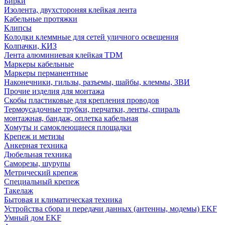
Бирки
Изолента, двухстороняя клейкая лента
Кабельные протяжки
Клипсы
Колодки клеммные для сетей уличного освещения
Колпачки, КИЗ
Лента алюминиевая клейкая TDM
Маркеры кабельные
Маркеры перманентные
Наконечники, гильзы, разъемы, шайбы, клеммы, ЗВИ
Прочие изделия для монтажа
Скобы пластиковые для крепления проводов
Термоусадочные трубки, перчатки, ленты, спираль
монтажная, бандаж, оплетка кабельная
Хомуты и самоклеющиеся площадки
Крепеж и метизы
Анкерная техника
Дюбельная техника
Саморезы, шурупы
Метрический крепеж
Специальный крепеж
Такелаж
Бытовая и климатическая техника
Устройства сбора и передачи данных (антенны, модемы) EKF
Умный дом EKF