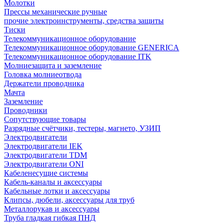
Молотки
Прессы механические ручные
прочие электроинструменты, средства защиты
Тиски
Телекоммуникационное оборудование
Телекоммуникационное оборудование GENERICA
Телекоммуникационное оборудование ITK
Молниезащита и заземление
Головка молниеотвода
Держатели проводника
Мачта
Заземление
Проводники
Сопутствующие товары
Разрядные счётчики, тестеры, магнето, УЗИП
Электродвигатели
Электродвигатели IEK
Электродвигатели TDM
Электродвигатели ONI
Кабеленесущие системы
Кабель-каналы и аксессуары
Кабельные лотки и аксессуары
Клипсы, дюбели, аксессуары для труб
Металлорукав и аксессуары
Труба гладкая гибкая ПНД