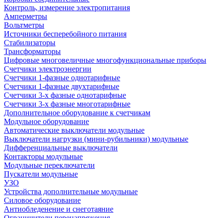
Контроль, измерение электропитания
Амперметры
Вольтметры
Источники бесперебойного питания
Стабилизаторы
Трансформаторы
Цифровые многовеличные многофункциональные приборы
Счетчики электроэнергии
Счетчики 1-фазные однотарифные
Счетчики 1-фазные двухтарифные
Счетчики 3-х фазные однотарифные
Счетчики 3-х фазные многотарифные
Дополнительное оборудование к счетчикам
Модульное оборудование
Автоматические выключатели модульные
Выключатели нагрузки (мини-рубильники) модульные
Дифференциальные выключатели
Контакторы модульные
Модульные переключатели
Пускатели модульные
УЗО
Устройства дополнительные модульные
Силовое оборудование
Антиобледенение и снеготаяние
Ограничители перенапряжения