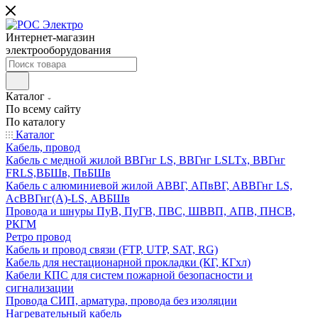
Интернет-магазин
электрооборудования
Каталог
По всему сайту
По каталогу
Каталог
Кабель, провод
Кабель с медной жилой ВВГнг LS, ВВГнг LSLTx, ВВГнг
FRLS,ВБШв, ПвБШв
Кабель с алюминиевой жилой АВВГ, АПвВГ, АВВГнг LS,
АсВВГнг(А)-LS, АВБШв
Провода и шнуры ПуВ, ПуГВ, ПВС, ШВВП, АПВ, ПНСВ,
РКГМ
Ретро провод
Кабель и провод связи (FTP, UTP, SAT, RG)
Кабель для нестационарной прокладки (КГ, КГхл)
Кабели КПС для систем пожарной безопасности и
сигнализации
Провода СИП, арматура, провода без изоляции
Нагревательный кабель