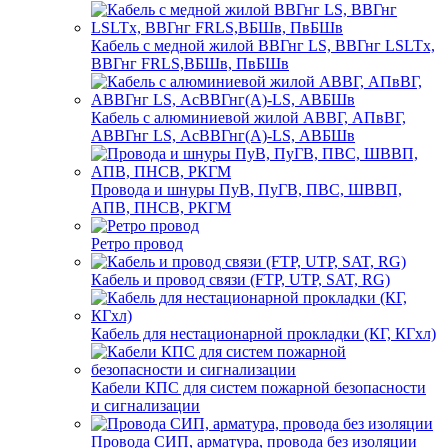
Кабель с медной жилой ВВГнг LS, ВВГнг LSLTx,
ВВГнг FRLS,ВБШв, ПвБШв
Кабель с алюминиевой жилой АВВГ, АПвВГ,
АВВГнг LS, АсВВГнг(А)-LS, АВБШв
Провода и шнуры ПуВ, ПуГВ, ПВС, ШВВП,
АПВ, ПНСВ, РКГМ
Ретро провод
Кабель и провод связи (FTP, UTP, SAT, RG)
Кабель для нестационарной прокладки (КГ, КГхл)
Кабели КПС для систем пожарной безопасности
и сигнализации
Провода СИП, арматура, провода без изоляции