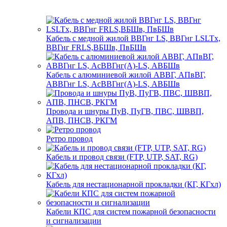
Кабель с медной жилой ВВГнг LS, ВВГнг LSLTx,
ВВГнг FRLS,ВБШв, ПвБШв
Кабель с алюминиевой жилой АВВГ, АПвВГ,
АВВГнг LS, АсВВГнг(А)-LS, АВБШв
Провода и шнуры ПуВ, ПуГВ, ПВС, ШВВП,
АПВ, ПНСВ, РКГМ
Ретро провод
Кабель и провод связи (FTP, UTP, SAT, RG)
Кабель для нестационарной прокладки (КГ, КГхл)
Кабели КПС для систем пожарной безопасности
и сигнализации