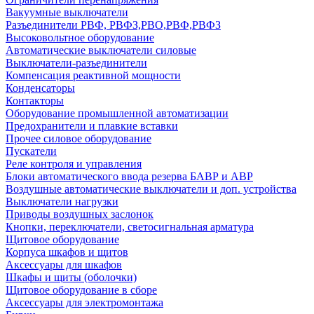
Вакуумные выключатели
Разъединители РВФ, РВФЗ,РВО,РВФ,РВФЗ
Высоковольтное оборудование
Автоматические выключатели cиловые
Выключатели-разъединители
Компенсация реактивной мощности
Конденсаторы
Контакторы
Оборудование промышленной автоматизации
Предохранители и плавкие вставки
Прочее силовое оборудование
Пускатели
Реле контроля и управления
Блоки автоматического ввода резерва БАВР и АВР
Воздушные автоматические выключатели и доп. устройства
Выключатели нагрузки
Приводы воздушных заслонок
Кнопки, переключатели, светосигнальная арматура
Щитовое оборудование
Корпуса шкафов и щитов
Аксессуары для шкафов
Шкафы и щиты (оболочки)
Щитовое оборудование в сборе
Аксессуары для электромонтажа