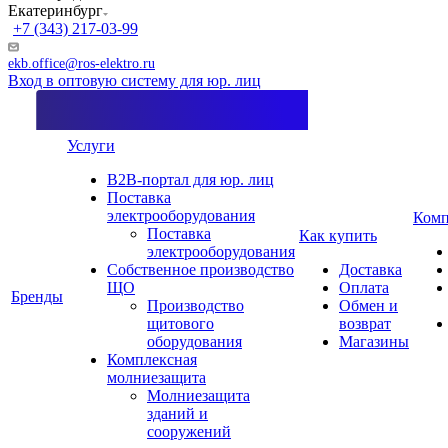
Екатеринбург
+7 (343) 217-03-99
ekb.office@ros-elektro.ru
Вход в оптовую систему для юр. лиц
Услуги
B2B-портал для юр. лиц
Поставка
электрооборудования
Комп
Поставка
Как купить
электрооборудования
Собственное производство
Доставка
ЩО
Оплата
Бренды
Производство
Обмен и
щитового
возврат
оборудования
Магазины
Комплексная
молниезащита
Молниезащита
зданий и
сооружений