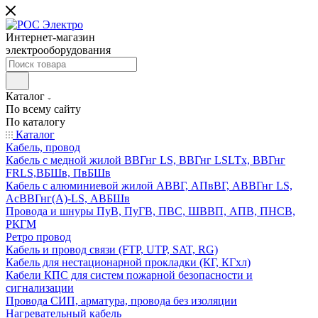
Интернет-магазин
электрооборудования
Каталог
По всему сайту
По каталогу
Каталог
Кабель, провод
Кабель с медной жилой ВВГнг LS, ВВГнг LSLTx, ВВГнг
FRLS,ВБШв, ПвБШв
Кабель с алюминиевой жилой АВВГ, АПвВГ, АВВГнг LS,
АсВВГнг(А)-LS, АВБШв
Провода и шнуры ПуВ, ПуГВ, ПВС, ШВВП, АПВ, ПНСВ,
РКГМ
Ретро провод
Кабель и провод связи (FTP, UTP, SAT, RG)
Кабель для нестационарной прокладки (КГ, КГхл)
Кабели КПС для систем пожарной безопасности и
сигнализации
Провода СИП, арматура, провода без изоляции
Нагревательный кабель