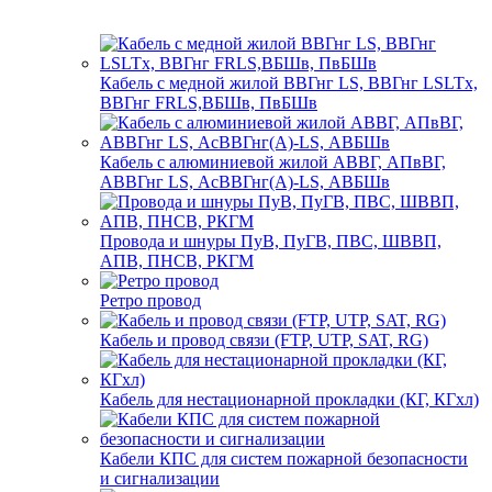
Кабель с медной жилой ВВГнг LS, ВВГнг LSLTx,
ВВГнг FRLS,ВБШв, ПвБШв
Кабель с алюминиевой жилой АВВГ, АПвВГ,
АВВГнг LS, АсВВГнг(А)-LS, АВБШв
Провода и шнуры ПуВ, ПуГВ, ПВС, ШВВП,
АПВ, ПНСВ, РКГМ
Ретро провод
Кабель и провод связи (FTP, UTP, SAT, RG)
Кабель для нестационарной прокладки (КГ, КГхл)
Кабели КПС для систем пожарной безопасности
и сигнализации