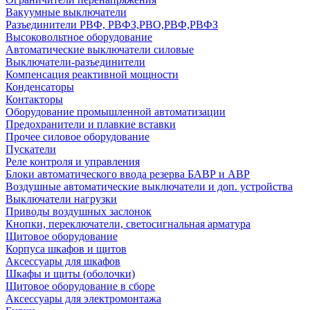
Вакуумные выключатели
Разъединители РВФ, РВФЗ,РВО,РВФ,РВФЗ
Высоковольтное оборудование
Автоматические выключатели cиловые
Выключатели-разъединители
Компенсация реактивной мощности
Конденсаторы
Контакторы
Оборудование промышленной автоматизации
Предохранители и плавкие вставки
Прочее силовое оборудование
Пускатели
Реле контроля и управления
Блоки автоматического ввода резерва БАВР и АВР
Воздушные автоматические выключатели и доп. устройства
Выключатели нагрузки
Приводы воздушных заслонок
Кнопки, переключатели, светосигнальная арматура
Щитовое оборудование
Корпуса шкафов и щитов
Аксессуары для шкафов
Шкафы и щиты (оболочки)
Щитовое оборудование в сборе
Аксессуары для электромонтажа