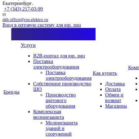
Екатеринбург
+7 (343) 217-03-99
ekb.office@ros-elektro.ru
Вход в оптовую систему для юр. лиц
Услуги
B2B-портал для юр. лиц
Поставка
электрооборудования
Комп
Поставка
Как купить
электрооборудования
Собственное производство
Доставка
ЩО
Оплата
Бренды
Производство
Обмен и
щитового
возврат
оборудования
Магазины
Комплексная
молниезащита
Молниезащита
зданий и
сооружений