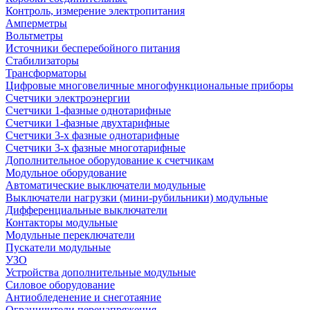
Контроль, измерение электропитания
Амперметры
Вольтметры
Источники бесперебойного питания
Стабилизаторы
Трансформаторы
Цифровые многовеличные многофункциональные приборы
Счетчики электроэнергии
Счетчики 1-фазные однотарифные
Счетчики 1-фазные двухтарифные
Счетчики 3-х фазные однотарифные
Счетчики 3-х фазные многотарифные
Дополнительное оборудование к счетчикам
Модульное оборудование
Автоматические выключатели модульные
Выключатели нагрузки (мини-рубильники) модульные
Дифференциальные выключатели
Контакторы модульные
Модульные переключатели
Пускатели модульные
УЗО
Устройства дополнительные модульные
Силовое оборудование
Антиобледенение и снеготаяние
Ограничители перенапряжения