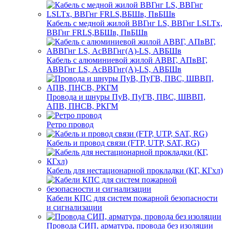
Кабель с медной жилой ВВГнг LS, ВВГнг LSLTx,
ВВГнг FRLS,ВБШв, ПвБШв
Кабель с алюминиевой жилой АВВГ, АПвВГ,
АВВГнг LS, АсВВГнг(А)-LS, АВБШв
Провода и шнуры ПуВ, ПуГВ, ПВС, ШВВП,
АПВ, ПНСВ, РКГМ
Ретро провод
Кабель и провод связи (FTP, UTP, SAT, RG)
Кабель для нестационарной прокладки (КГ, КГхл)
Кабели КПС для систем пожарной безопасности
и сигнализации
Провода СИП, арматура, провода без изоляции