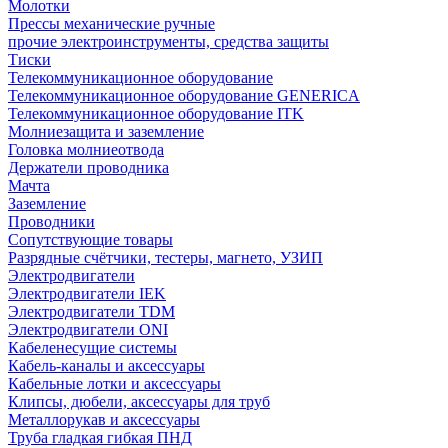
Молотки
Прессы механические ручные
прочие электроинструменты, средства защиты
Тиски
Телекоммуникационное оборудование
Телекоммуникационное оборудование GENERICA
Телекоммуникационное оборудование ITK
Молниезащита и заземление
Головка молниеотвода
Держатели проводника
Мачта
Заземление
Проводники
Сопутствующие товары
Разрядные счётчики, тестеры, магнето, УЗИП
Электродвигатели
Электродвигатели IEK
Электродвигатели TDM
Электродвигатели ONI
Кабеленесущие системы
Кабель-каналы и аксессуары
Кабельные лотки и аксессуары
Клипсы, дюбели, аксессуары для труб
Металлорукав и аксессуары
Труба гладкая гибкая ПНД