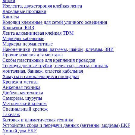
Бирки
Изолента, двухстороняя клейкая лента
Кабельные протяжки
Клипсы
Колодки клеммные для сетей уличного освещения
Колпачки, КИЗ
Лента алюминиевая клейкая TDM
Маркеры кабельные
Маркеры перманентные
Наконечники, гильзы, разъемы, шайбы, клеммы, ЗВИ
Прочие изделия для монтажа
Скобы пластиковые для крепления проводов
Термоусадочные трубки, перчатки, ленты, спираль
монтажная, бандаж, оплетка кабельная
Хомуты и самоклеющиеся площадки
Крепеж и метизы
Анкерная техника
Дюбельная техника
Саморезы, шурупы
Метрический крепеж
Специальный крепеж
Такелаж
Бытовая и климатическая техника
Устройства сбора и передачи данных (антенны, модемы) EKF
Умный дом EKF