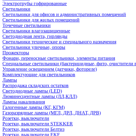
Электротрубы гофрированные
Светильники
Светильники для офисов и административных помещений
Светильники для жилых помещений
Точечные светильники
Светильники влагозащищенные
Светодиодная лента, гирлянды
Светильники технические и специального назначения
Светильники уличные, опоры
Прожекторы
Фонари, переносные светильники, элементы питания
Специальные светильники (бактерицидные, фито, очистители в
Управление освещением (датчики, фотореле)
Комплектующие для светильников
Лампы
Распродажа складских остатков
Светодиодные лампы (LED)
Люминесцентные лампы (ЛЛ,КЛЛ)
Лампы накаливания
Галогенные лампы (КГ, КГМ)
Газоразрядные лампы (МГЛ, ДРЛ, ДНАТ, ДРВ)
Розетки, выключатели
Розетки, выключатели STEKKER
Розетки, выключатели Белтиз
Розетки, выключатели EKF