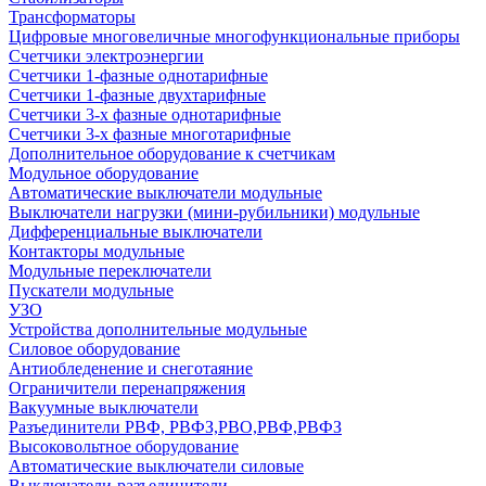
Трансформаторы
Цифровые многовеличные многофункциональные приборы
Счетчики электроэнергии
Счетчики 1-фазные однотарифные
Счетчики 1-фазные двухтарифные
Счетчики 3-х фазные однотарифные
Счетчики 3-х фазные многотарифные
Дополнительное оборудование к счетчикам
Модульное оборудование
Автоматические выключатели модульные
Выключатели нагрузки (мини-рубильники) модульные
Дифференциальные выключатели
Контакторы модульные
Модульные переключатели
Пускатели модульные
УЗО
Устройства дополнительные модульные
Силовое оборудование
Антиобледенение и снеготаяние
Ограничители перенапряжения
Вакуумные выключатели
Разъединители РВФ, РВФЗ,РВО,РВФ,РВФЗ
Высоковольтное оборудование
Автоматические выключатели cиловые
Выключатели-разъединители