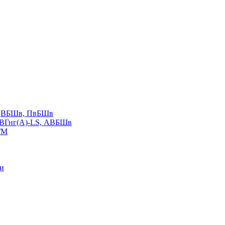
LS,ВБШв, ПвБШв
ВВГнг(А)-LS, АВБШв
ГМ
ии