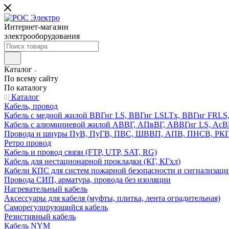
Интернет-магазин
электрооборудования
Каталог
По всему сайту
По каталогу
Каталог
Кабель, провод
Кабель с медной жилой ВВГнг LS, ВВГнг LSLTx, ВВГнг FR
Кабель с алюминиевой жилой АВВГ, АПвВГ, АВВГнг LS, Ас
Провода и шнуры ПуВ, ПуГВ, ПВС, ШВВП, АПВ, ПНСВ, РК
Ретро провод
Кабель и провод связи (FTP, UTP, SAT, RG)
Кабель для нестационарной прокладки (КГ, КГхл)
Кабели КПС для систем пожарной безопасности и сигнализац
Провода СИП, арматура, провода без изоляции
Нагревательный кабель
Аксессуары для кабеля (муфты, плитка, лента оградительная)
Саморегулирующийся кабель
Резистивный кабель
Кабель NYM