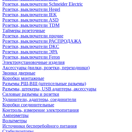
Розетки, выключатели Schneider Electric
Розетки, выключатели Hegel
Розетки, выключатели IEK
Розетки, выключатели ASD
Розетки, выключатели TDM
Таймеры розеточные
Розетки, выключатели прочие
Розетки, выключатели РАСПРОДАЖА
Розетки, выключатели DKC
Розетки, выключатели ЭРА
Розетки, выключатели Feron
Электроустановочные изделия
Аксессуары (вилки, розетки, переходники)
Звонки дверные
Коробки монтажные
Разъемы РШ-ВШ (штепсельные разьемы)
Разъемы, штекеры, USB адаптеры, аксессуары
Силовые разъемы и розетки
Удлинители, адаптеры, соединители
Коробки соединительные
Контроль, измерение электропитания
Амперметры
Вольтметры
Источники бесперебойного питания
Стабилизаторы