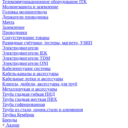
Телекоммуникационное оборудование ITK
Молниезащита и заземление
Головка молниеотвода
Держатели проводника
Мачта
Заземление
Проводники
Сопутствующие товары
Разрядные счётчики, тестеры, магнето, УЗИП
Электродвигатели
Электродвигатели IEK
Электродвигатели TDM
Электродвигатели ONI
Кабеленесущие системы
Кабель-каналы и аксессуары
Кабельные лотки и аксессуары
Клипсы, дюбели, аксессуары для труб
Металлорукав и аксессуары
Труба гладкая гибкая ПНД
Труба гладкая жесткая ПВХ
Труба гофрированная
Труба из стали, оцинк.стали и алюминия
Трубка Кембрик
Бренды
Акции