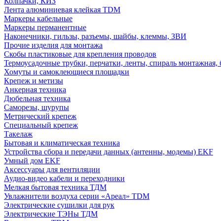
Колпачки, КИЗ
Лента алюминиевая клейкая TDM
Маркеры кабельные
Маркеры перманентные
Наконечники, гильзы, разъемы, шайбы, клеммы, ЗВИ
Прочие изделия для монтажа
Скобы пластиковые для крепления проводов
Термоусадочные трубки, перчатки, ленты, спираль монтажная, 
Хомуты и самоклеющиеся площадки
Крепеж и метизы
Анкерная техника
Дюбельная техника
Саморезы, шурупы
Метрический крепеж
Специальный крепеж
Такелаж
Бытовая и климатическая техника
Устройства сбора и передачи данных (антенны, модемы) EKF
Умный дом EKF
Аксессуары для вентиляции
Аудио-видео кабели и переходники
Мелкая бытовая техника ТДМ
Увлажнители воздуха серии «Ареал» TDM
Электрические сушилки для рук
Электрические ТЭНы ТДМ