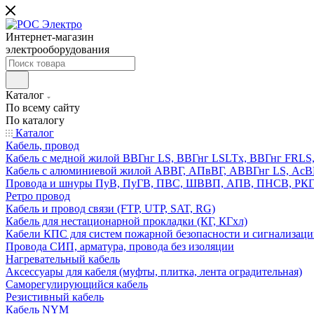
Интернет-магазин
электрооборудования
Каталог
По всему сайту
По каталогу
Каталог
Кабель, провод
Кабель с медной жилой ВВГнг LS, ВВГнг LSLTx, ВВГнг FR
Кабель с алюминиевой жилой АВВГ, АПвВГ, АВВГнг LS, Ас
Провода и шнуры ПуВ, ПуГВ, ПВС, ШВВП, АПВ, ПНСВ, РК
Ретро провод
Кабель и провод связи (FTP, UTP, SAT, RG)
Кабель для нестационарной прокладки (КГ, КГхл)
Кабели КПС для систем пожарной безопасности и сигнализац
Провода СИП, арматура, провода без изоляции
Нагревательный кабель
Аксессуары для кабеля (муфты, плитка, лента оградительная)
Саморегулирующийся кабель
Резистивный кабель
Кабель NYM