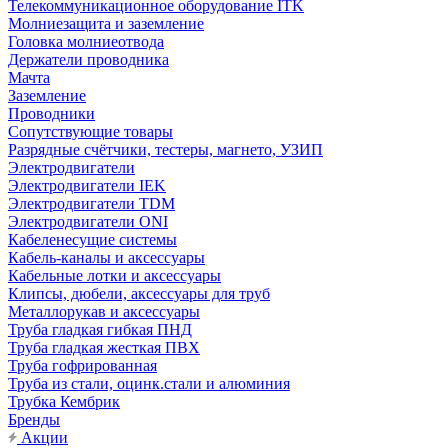
Телекоммуникационное оборудование ITK
Молниезащита и заземление
Головка молниеотвода
Держатели проводника
Мачта
Заземление
Проводники
Сопутствующие товары
Разрядные счётчики, тестеры, магнето, УЗИП
Электродвигатели
Электродвигатели IEK
Электродвигатели TDM
Электродвигатели ONI
Кабеленесущие системы
Кабель-каналы и аксессуары
Кабельные лотки и аксессуары
Клипсы, дюбели, аксессуары для труб
Металлорукав и аксессуары
Труба гладкая гибкая ПНД
Труба гладкая жесткая ПВХ
Труба гофрированная
Труба из стали, оцинк.стали и алюминия
Трубка Кембрик
Бренды
Акции