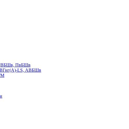
LS,ВБШв, ПвБШв
ВВГнг(А)-LS, АВБШв
ГМ
ии