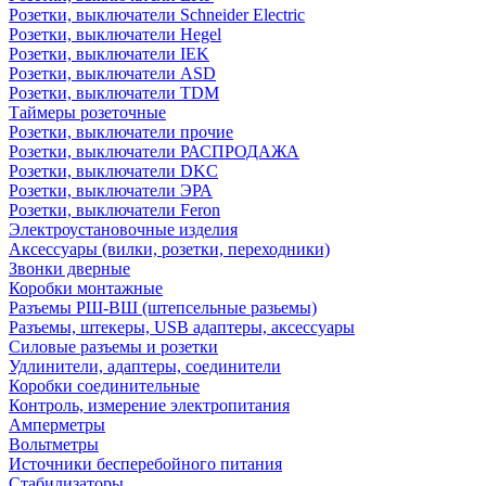
Розетки, выключатели Schneider Electric
Розетки, выключатели Hegel
Розетки, выключатели IEK
Розетки, выключатели ASD
Розетки, выключатели TDM
Таймеры розеточные
Розетки, выключатели прочие
Розетки, выключатели РАСПРОДАЖА
Розетки, выключатели DKC
Розетки, выключатели ЭРА
Розетки, выключатели Feron
Электроустановочные изделия
Аксессуары (вилки, розетки, переходники)
Звонки дверные
Коробки монтажные
Разъемы РШ-ВШ (штепсельные разьемы)
Разъемы, штекеры, USB адаптеры, аксессуары
Силовые разъемы и розетки
Удлинители, адаптеры, соединители
Коробки соединительные
Контроль, измерение электропитания
Амперметры
Вольтметры
Источники бесперебойного питания
Стабилизаторы