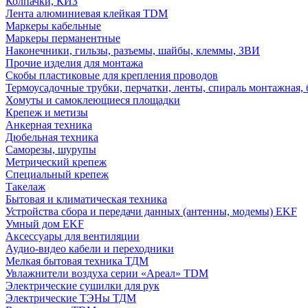
Колпачки, КИЗ
Лента алюминиевая клейкая TDM
Маркеры кабельные
Маркеры перманентные
Наконечники, гильзы, разъемы, шайбы, клеммы, ЗВИ
Прочие изделия для монтажа
Скобы пластиковые для крепления проводов
Термоусадочные трубки, перчатки, ленты, спираль монтажная, 
Хомуты и самоклеющиеся площадки
Крепеж и метизы
Анкерная техника
Дюбельная техника
Саморезы, шурупы
Метрический крепеж
Специальный крепеж
Такелаж
Бытовая и климатическая техника
Устройства сбора и передачи данных (антенны, модемы) EKF
Умный дом EKF
Аксессуары для вентиляции
Аудио-видео кабели и переходники
Мелкая бытовая техника ТДМ
Увлажнители воздуха серии «Ареал» TDM
Электрические сушилки для рук
Электрические ТЭНы ТДМ