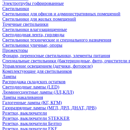
Электротрубы гофрированные
Светильники
Светильники для офисов и административных помещений
Светильники для жилых помещений
Точечные светильники
Светильники влагозащищенные
Светодиодная лента, гирлянды
Светильники технические и специального назначения
Светильники уличные, опоры
Прожекторы
Фонари, переносные светильники, элементы питания
Специальные светильники (бактерицидные, фито, очистители в
Управление освещением (датчики, фотореле)
Комплектующие для светильников
Лампы
Распродажа складских остатков
Светодиодные лампы (LED)
Люминесцентные лампы (ЛЛ,КЛЛ)
Лампы накаливания
Галогенные лампы (КГ, КГМ)
Газоразрядные лампы (МГЛ, ДРЛ, ДНАТ, ДРВ)
Розетки, выключатели
Розетки, выключатели STEKKER
Розетки, выключатели Белтиз
Розетки, выключатели EKF