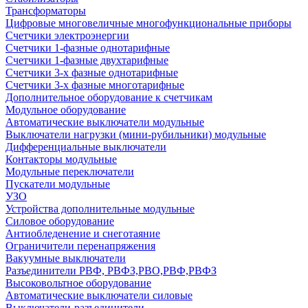
Трансформаторы
Цифровые многовеличные многофункциональные приборы
Счетчики электроэнергии
Счетчики 1-фазные однотарифные
Счетчики 1-фазные двухтарифные
Счетчики 3-х фазные однотарифные
Счетчики 3-х фазные многотарифные
Дополнительное оборудование к счетчикам
Модульное оборудование
Автоматические выключатели модульные
Выключатели нагрузки (мини-рубильники) модульные
Дифференциальные выключатели
Контакторы модульные
Модульные переключатели
Пускатели модульные
УЗО
Устройства дополнительные модульные
Силовое оборудование
Антиобледенение и снеготаяние
Ограничители перенапряжения
Вакуумные выключатели
Разъединители РВФ, РВФЗ,РВО,РВФ,РВФЗ
Высоковольтное оборудование
Автоматические выключатели cиловые
Выключатели-разъединители