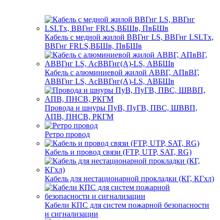
Кабель с медной жилой ВВГнг LS, ВВГнг LSLTx,
ВВГнг FRLS,ВБШв, ПвБШв
Кабель с алюминиевой жилой АВВГ, АПвВГ,
АВВГнг LS, АсВВГнг(А)-LS, АВБШв
Провода и шнуры ПуВ, ПуГВ, ПВС, ШВВП,
АПВ, ПНСВ, РКГМ
Ретро провод
Кабель и провод связи (FTP, UTP, SAT, RG)
Кабель для нестационарной прокладки (КГ, КГхл)
Кабели КПС для систем пожарной безопасности
и сигнализации