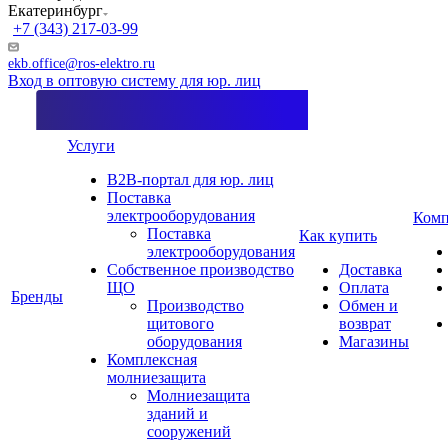
Екатеринбург
+7 (343) 217-03-99
ekb.office@ros-elektro.ru
Вход в оптовую систему для юр. лиц
Услуги
B2B-портал для юр. лиц
Поставка
электрооборудования
Комп
Поставка
Как купить
электрооборудования
Собственное производство
Доставка
ЩО
Оплата
Бренды
Производство
Обмен и
щитового
возврат
оборудования
Магазины
Комплексная
молниезащита
Молниезащита
зданий и
сооружений