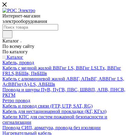
Интернет-магазин
электрооборудования
Каталог
По всему сайту
По каталогу
Каталог
Кабель, провод
Кабель с медной жилой ВВГнг LS, ВВГнг LSLTx, ВВГнг
FRLS,ВБШв, ПвБШв
Кабель с алюминиевой жилой АВВГ, АПвВГ, АВВГнг LS,
АсВВГнг(А)-LS, АВБШв
Провода и шнуры ПуВ, ПуГВ, ПВС, ШВВП, АПВ, ПНСВ,
РКГМ
Ретро провод
Кабель и провод связи (FTP, UTP, SAT, RG)
Кабель для нестационарной прокладки (КГ, КГхл)
Кабели КПС для систем пожарной безопасности и
сигнализации
Провода СИП, арматура, провода без изоляции
Нагревательный кабель