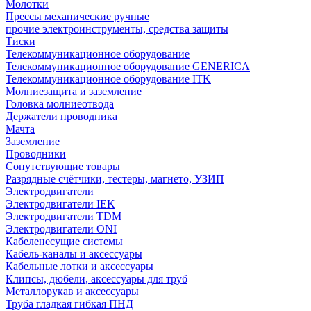
Молотки
Прессы механические ручные
прочие электроинструменты, средства защиты
Тиски
Телекоммуникационное оборудование
Телекоммуникационное оборудование GENERICA
Телекоммуникационное оборудование ITK
Молниезащита и заземление
Головка молниеотвода
Держатели проводника
Мачта
Заземление
Проводники
Сопутствующие товары
Разрядные счётчики, тестеры, магнето, УЗИП
Электродвигатели
Электродвигатели IEK
Электродвигатели TDM
Электродвигатели ONI
Кабеленесущие системы
Кабель-каналы и аксессуары
Кабельные лотки и аксессуары
Клипсы, дюбели, аксессуары для труб
Металлорукав и аксессуары
Труба гладкая гибкая ПНД