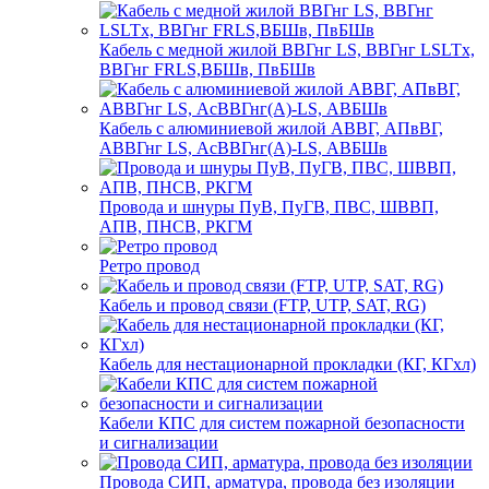
Кабель с медной жилой ВВГнг LS, ВВГнг LSLTx,
ВВГнг FRLS,ВБШв, ПвБШв
Кабель с алюминиевой жилой АВВГ, АПвВГ,
АВВГнг LS, АсВВГнг(А)-LS, АВБШв
Провода и шнуры ПуВ, ПуГВ, ПВС, ШВВП,
АПВ, ПНСВ, РКГМ
Ретро провод
Кабель и провод связи (FTP, UTP, SAT, RG)
Кабель для нестационарной прокладки (КГ, КГхл)
Кабели КПС для систем пожарной безопасности
и сигнализации
Провода СИП, арматура, провода без изоляции