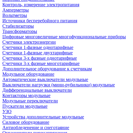
Контроль, измерение электропитания
Амперметры
Вольтметры
Источники бесперебойного питания
Стабилизаторы
Трансформаторы
Цифровые многовеличные многофункциональные приборы
Счетчики электроэнергии
Счетчики 1-фазные однотарифные
Счетчики 1-фазные двухтарифные
Счетчики 3-х фазные однотарифные
Счетчики 3-х фазные многотарифные
Дополнительное оборудование к счетчикам
Модульное оборудование
Автоматические выключатели модульные
Выключатели нагрузки (мини-рубильники) модульные
Дифференциальные выключатели
Контакторы модульные
Модульные переключатели
Пускатели модульные
УЗО
Устройства дополнительные модульные
Силовое оборудование
Антиобледенение и снеготаяние
Ограничители перенапряжения