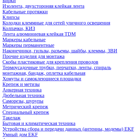
Бирки
Изолента, двухстороняя клейкая лента
Кабельные протяжки
Клипсы
Колодки клеммные для сетей уличного освещения
Колпачки, КИЗ
Лента алюминиевая клейкая TDM
Маркеры кабельные
Маркеры перманентные
Наконечники, гильзы, разъемы, шайбы, клеммы, ЗВИ
Прочие изделия для монтажа
Скобы пластиковые для крепления проводов
Термоусадочные трубки, перчатки, ленты, спираль
монтажная, бандаж, оплетка кабельная
Хомуты и самоклеющиеся площадки
Крепеж и метизы
Анкерная техника
Дюбельная техника
Саморезы, шурупы
Метрический крепеж
Специальный крепеж
Такелаж
Бытовая и климатическая техника
Устройства сбора и передачи данных (антенны, модемы) EKF
Умный дом EKF