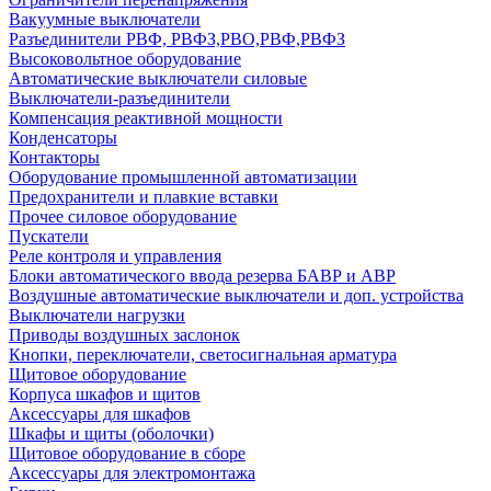
Вакуумные выключатели
Разъединители РВФ, РВФЗ,РВО,РВФ,РВФЗ
Высоковольтное оборудование
Автоматические выключатели cиловые
Выключатели-разъединители
Компенсация реактивной мощности
Конденсаторы
Контакторы
Оборудование промышленной автоматизации
Предохранители и плавкие вставки
Прочее силовое оборудование
Пускатели
Реле контроля и управления
Блоки автоматического ввода резерва БАВР и АВР
Воздушные автоматические выключатели и доп. устройства
Выключатели нагрузки
Приводы воздушных заслонок
Кнопки, переключатели, светосигнальная арматура
Щитовое оборудование
Корпуса шкафов и щитов
Аксессуары для шкафов
Шкафы и щиты (оболочки)
Щитовое оборудование в сборе
Аксессуары для электромонтажа