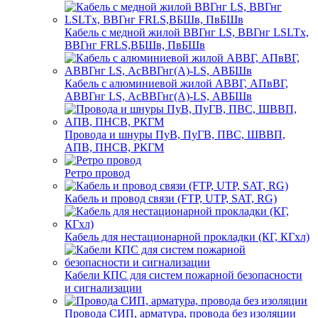
Кабель с медной жилой ВВГнг LS, ВВГнг LSLTx,
ВВГнг FRLS,ВБШв, ПвБШв
Кабель с алюминиевой жилой АВВГ, АПвВГ,
АВВГнг LS, АсВВГнг(А)-LS, АВБШв
Провода и шнуры ПуВ, ПуГВ, ПВС, ШВВП,
АПВ, ПНСВ, РКГМ
Ретро провод
Кабель и провод связи (FTP, UTP, SAT, RG)
Кабель для нестационарной прокладки (КГ, КГхл)
Кабели КПС для систем пожарной безопасности
и сигнализации
Провода СИП, арматура, провода без изоляции