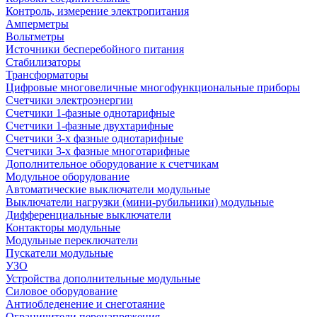
Контроль, измерение электропитания
Амперметры
Вольтметры
Источники бесперебойного питания
Стабилизаторы
Трансформаторы
Цифровые многовеличные многофункциональные приборы
Счетчики электроэнергии
Счетчики 1-фазные однотарифные
Счетчики 1-фазные двухтарифные
Счетчики 3-х фазные однотарифные
Счетчики 3-х фазные многотарифные
Дополнительное оборудование к счетчикам
Модульное оборудование
Автоматические выключатели модульные
Выключатели нагрузки (мини-рубильники) модульные
Дифференциальные выключатели
Контакторы модульные
Модульные переключатели
Пускатели модульные
УЗО
Устройства дополнительные модульные
Силовое оборудование
Антиобледенение и снеготаяние
Ограничители перенапряжения