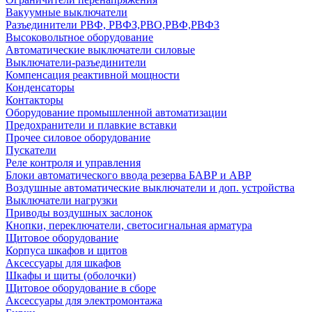
Вакуумные выключатели
Разъединители РВФ, РВФЗ,РВО,РВФ,РВФЗ
Высоковольтное оборудование
Автоматические выключатели cиловые
Выключатели-разъединители
Компенсация реактивной мощности
Конденсаторы
Контакторы
Оборудование промышленной автоматизации
Предохранители и плавкие вставки
Прочее силовое оборудование
Пускатели
Реле контроля и управления
Блоки автоматического ввода резерва БАВР и АВР
Воздушные автоматические выключатели и доп. устройства
Выключатели нагрузки
Приводы воздушных заслонок
Кнопки, переключатели, светосигнальная арматура
Щитовое оборудование
Корпуса шкафов и щитов
Аксессуары для шкафов
Шкафы и щиты (оболочки)
Щитовое оборудование в сборе
Аксессуары для электромонтажа