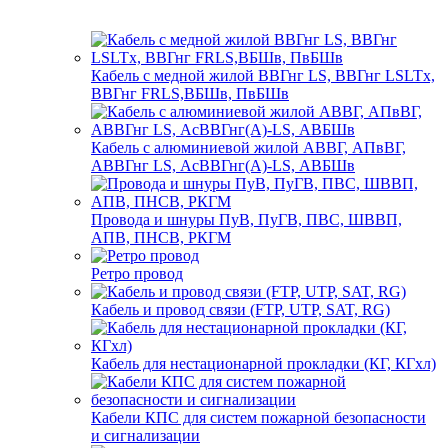
Кабель с медной жилой ВВГнг LS, ВВГнг LSLTx,
ВВГнг FRLS,ВБШв, ПвБШв
Кабель с алюминиевой жилой АВВГ, АПвВГ,
АВВГнг LS, АсВВГнг(А)-LS, АВБШв
Провода и шнуры ПуВ, ПуГВ, ПВС, ШВВП,
АПВ, ПНСВ, РКГМ
Ретро провод
Кабель и провод связи (FTP, UTP, SAT, RG)
Кабель для нестационарной прокладки (КГ, КГхл)
Кабели КПС для систем пожарной безопасности
и сигнализации