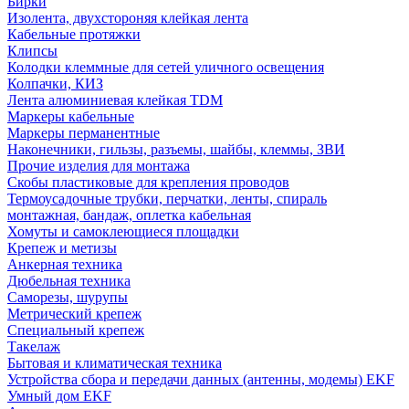
Бирки
Изолента, двухстороняя клейкая лента
Кабельные протяжки
Клипсы
Колодки клеммные для сетей уличного освещения
Колпачки, КИЗ
Лента алюминиевая клейкая TDM
Маркеры кабельные
Маркеры перманентные
Наконечники, гильзы, разъемы, шайбы, клеммы, ЗВИ
Прочие изделия для монтажа
Скобы пластиковые для крепления проводов
Термоусадочные трубки, перчатки, ленты, спираль
монтажная, бандаж, оплетка кабельная
Хомуты и самоклеющиеся площадки
Крепеж и метизы
Анкерная техника
Дюбельная техника
Саморезы, шурупы
Метрический крепеж
Специальный крепеж
Такелаж
Бытовая и климатическая техника
Устройства сбора и передачи данных (антенны, модемы) EKF
Умный дом EKF