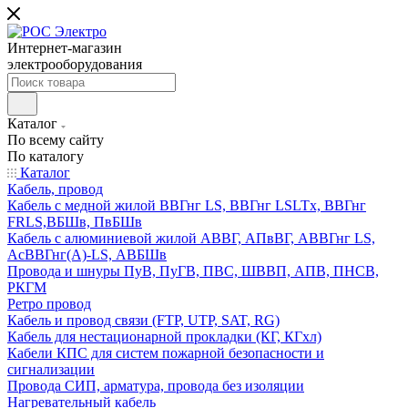
Интернет-магазин
электрооборудования
Каталог
По всему сайту
По каталогу
Каталог
Кабель, провод
Кабель с медной жилой ВВГнг LS, ВВГнг LSLTx, ВВГнг
FRLS,ВБШв, ПвБШв
Кабель с алюминиевой жилой АВВГ, АПвВГ, АВВГнг LS,
АсВВГнг(А)-LS, АВБШв
Провода и шнуры ПуВ, ПуГВ, ПВС, ШВВП, АПВ, ПНСВ,
РКГМ
Ретро провод
Кабель и провод связи (FTP, UTP, SAT, RG)
Кабель для нестационарной прокладки (КГ, КГхл)
Кабели КПС для систем пожарной безопасности и
сигнализации
Провода СИП, арматура, провода без изоляции
Нагревательный кабель