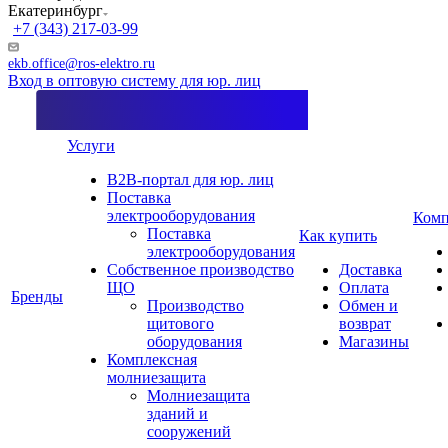
Екатеринбург
+7 (343) 217-03-99
ekb.office@ros-elektro.ru
Вход в оптовую систему для юр. лиц
Услуги
B2B-портал для юр. лиц
Поставка
электрооборудования
Комп
Поставка
Как купить
электрооборудования
Собственное производство
Доставка
ЩО
Оплата
Бренды
Производство
Обмен и
щитового
возврат
оборудования
Магазины
Комплексная
молниезащита
Молниезащита
зданий и
сооружений