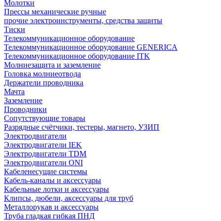
Молотки
Прессы механические ручные
прочие электроинструменты, средства защиты
Тиски
Телекоммуникационное оборудование
Телекоммуникационное оборудование GENERICA
Телекоммуникационное оборудование ITK
Молниезащита и заземление
Головка молниеотвода
Держатели проводника
Мачта
Заземление
Проводники
Сопутствующие товары
Разрядные счётчики, тестеры, магнето, УЗИП
Электродвигатели
Электродвигатели IEK
Электродвигатели TDM
Электродвигатели ONI
Кабеленесущие системы
Кабель-каналы и аксессуары
Кабельные лотки и аксессуары
Клипсы, дюбели, аксессуары для труб
Металлорукав и аксессуары
Труба гладкая гибкая ПНД