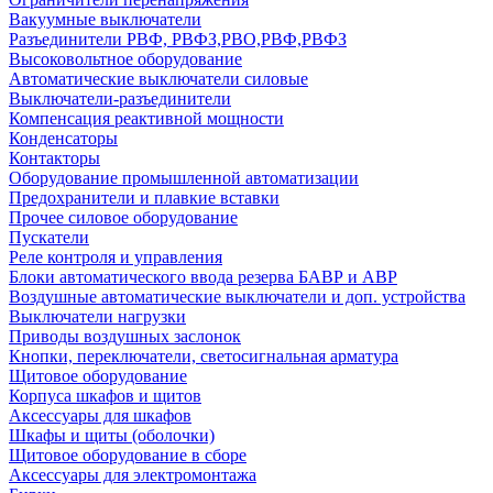
Вакуумные выключатели
Разъединители РВФ, РВФЗ,РВО,РВФ,РВФЗ
Высоковольтное оборудование
Автоматические выключатели cиловые
Выключатели-разъединители
Компенсация реактивной мощности
Конденсаторы
Контакторы
Оборудование промышленной автоматизации
Предохранители и плавкие вставки
Прочее силовое оборудование
Пускатели
Реле контроля и управления
Блоки автоматического ввода резерва БАВР и АВР
Воздушные автоматические выключатели и доп. устройства
Выключатели нагрузки
Приводы воздушных заслонок
Кнопки, переключатели, светосигнальная арматура
Щитовое оборудование
Корпуса шкафов и щитов
Аксессуары для шкафов
Шкафы и щиты (оболочки)
Щитовое оборудование в сборе
Аксессуары для электромонтажа