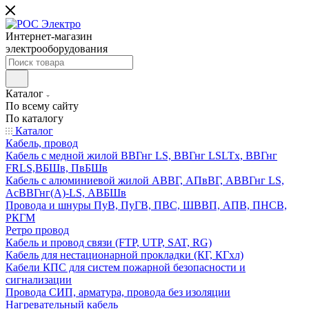
Интернет-магазин
электрооборудования
Каталог
По всему сайту
По каталогу
Каталог
Кабель, провод
Кабель с медной жилой ВВГнг LS, ВВГнг LSLTx, ВВГнг
FRLS,ВБШв, ПвБШв
Кабель с алюминиевой жилой АВВГ, АПвВГ, АВВГнг LS,
АсВВГнг(А)-LS, АВБШв
Провода и шнуры ПуВ, ПуГВ, ПВС, ШВВП, АПВ, ПНСВ,
РКГМ
Ретро провод
Кабель и провод связи (FTP, UTP, SAT, RG)
Кабель для нестационарной прокладки (КГ, КГхл)
Кабели КПС для систем пожарной безопасности и
сигнализации
Провода СИП, арматура, провода без изоляции
Нагревательный кабель