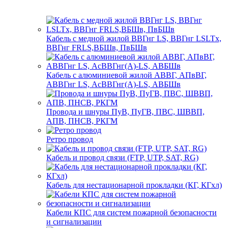
Кабель с медной жилой ВВГнг LS, ВВГнг LSLTx,
ВВГнг FRLS,ВБШв, ПвБШв
Кабель с алюминиевой жилой АВВГ, АПвВГ,
АВВГнг LS, АсВВГнг(А)-LS, АВБШв
Провода и шнуры ПуВ, ПуГВ, ПВС, ШВВП,
АПВ, ПНСВ, РКГМ
Ретро провод
Кабель и провод связи (FTP, UTP, SAT, RG)
Кабель для нестационарной прокладки (КГ, КГхл)
Кабели КПС для систем пожарной безопасности
и сигнализации