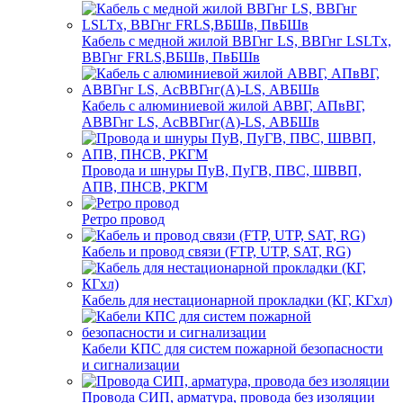
Кабель с медной жилой ВВГнг LS, ВВГнг LSLTx,
ВВГнг FRLS,ВБШв, ПвБШв
Кабель с алюминиевой жилой АВВГ, АПвВГ,
АВВГнг LS, АсВВГнг(А)-LS, АВБШв
Провода и шнуры ПуВ, ПуГВ, ПВС, ШВВП,
АПВ, ПНСВ, РКГМ
Ретро провод
Кабель и провод связи (FTP, UTP, SAT, RG)
Кабель для нестационарной прокладки (КГ, КГхл)
Кабели КПС для систем пожарной безопасности
и сигнализации
Провода СИП, арматура, провода без изоляции