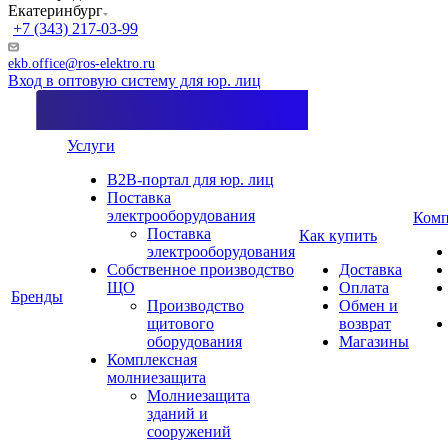
Екатеринбург
+7 (343) 217-03-99
ekb.office@ros-elektro.ru
Вход в оптовую систему для юр. лиц
Услуги
B2B-портал для юр. лиц
Поставка
электрооборудования
Комп
Поставка
Как купить
электрооборудования
Собственное производство
Доставка
ЩО
Оплата
Бренды
Производство
Обмен и
щитового
возврат
оборудования
Магазины
Комплексная
молниезащита
Молниезащита
зданий и
сооружений