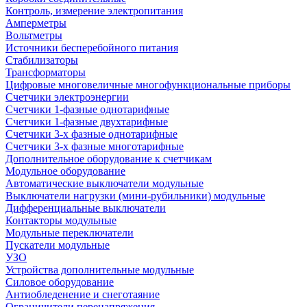
Контроль, измерение электропитания
Амперметры
Вольтметры
Источники бесперебойного питания
Стабилизаторы
Трансформаторы
Цифровые многовеличные многофункциональные приборы
Счетчики электроэнергии
Счетчики 1-фазные однотарифные
Счетчики 1-фазные двухтарифные
Счетчики 3-х фазные однотарифные
Счетчики 3-х фазные многотарифные
Дополнительное оборудование к счетчикам
Модульное оборудование
Автоматические выключатели модульные
Выключатели нагрузки (мини-рубильники) модульные
Дифференциальные выключатели
Контакторы модульные
Модульные переключатели
Пускатели модульные
УЗО
Устройства дополнительные модульные
Силовое оборудование
Антиобледенение и снеготаяние
Ограничители перенапряжения