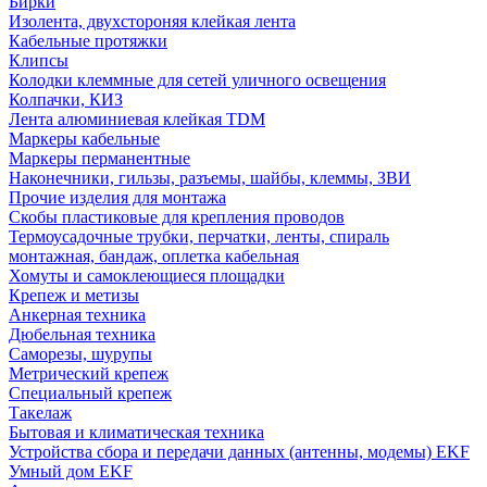
Бирки
Изолента, двухстороняя клейкая лента
Кабельные протяжки
Клипсы
Колодки клеммные для сетей уличного освещения
Колпачки, КИЗ
Лента алюминиевая клейкая TDM
Маркеры кабельные
Маркеры перманентные
Наконечники, гильзы, разъемы, шайбы, клеммы, ЗВИ
Прочие изделия для монтажа
Скобы пластиковые для крепления проводов
Термоусадочные трубки, перчатки, ленты, спираль
монтажная, бандаж, оплетка кабельная
Хомуты и самоклеющиеся площадки
Крепеж и метизы
Анкерная техника
Дюбельная техника
Саморезы, шурупы
Метрический крепеж
Специальный крепеж
Такелаж
Бытовая и климатическая техника
Устройства сбора и передачи данных (антенны, модемы) EKF
Умный дом EKF