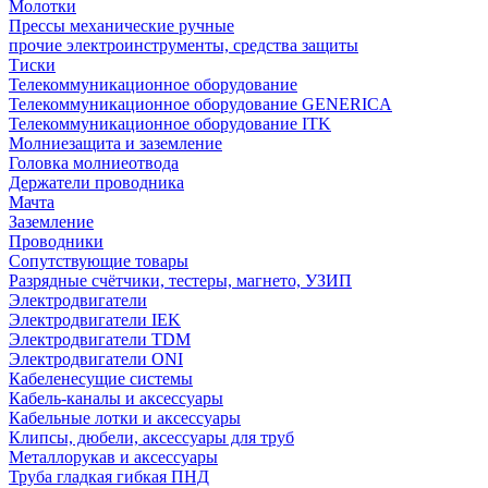
Молотки
Прессы механические ручные
прочие электроинструменты, средства защиты
Тиски
Телекоммуникационное оборудование
Телекоммуникационное оборудование GENERICA
Телекоммуникационное оборудование ITK
Молниезащита и заземление
Головка молниеотвода
Держатели проводника
Мачта
Заземление
Проводники
Сопутствующие товары
Разрядные счётчики, тестеры, магнето, УЗИП
Электродвигатели
Электродвигатели IEK
Электродвигатели TDM
Электродвигатели ONI
Кабеленесущие системы
Кабель-каналы и аксессуары
Кабельные лотки и аксессуары
Клипсы, дюбели, аксессуары для труб
Металлорукав и аксессуары
Труба гладкая гибкая ПНД