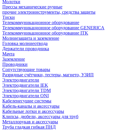
Молотки
Прессы механические ручные
прочие электроинструменты, средства защиты
Тиски
Телекоммуникационное оборудование
Телекоммуникационное оборудование GENERICA
Телекоммуникационное оборудование ITK
Молниезащита и заземление
Головка молниеотвода
Держатели проводника
Мачта
Заземление
Проводники
Сопутствующие товары
Разрядные счётчики, тестеры, магнето, УЗИП
Электродвигатели
Электродвигатели IEK
Электродвигатели TDM
Электродвигатели ONI
Кабеленесущие системы
Кабель-каналы и аксессуары
Кабельные лотки и аксессуары
Клипсы, дюбели, аксессуары для труб
Металлорукав и аксессуары
Труба гладкая гибкая ПНД