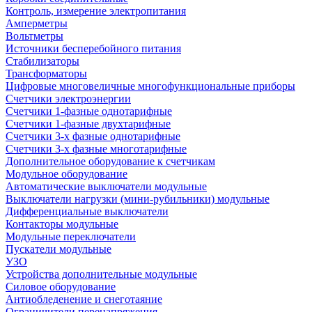
Контроль, измерение электропитания
Амперметры
Вольтметры
Источники бесперебойного питания
Стабилизаторы
Трансформаторы
Цифровые многовеличные многофункциональные приборы
Счетчики электроэнергии
Счетчики 1-фазные однотарифные
Счетчики 1-фазные двухтарифные
Счетчики 3-х фазные однотарифные
Счетчики 3-х фазные многотарифные
Дополнительное оборудование к счетчикам
Модульное оборудование
Автоматические выключатели модульные
Выключатели нагрузки (мини-рубильники) модульные
Дифференциальные выключатели
Контакторы модульные
Модульные переключатели
Пускатели модульные
УЗО
Устройства дополнительные модульные
Силовое оборудование
Антиобледенение и снеготаяние
Ограничители перенапряжения