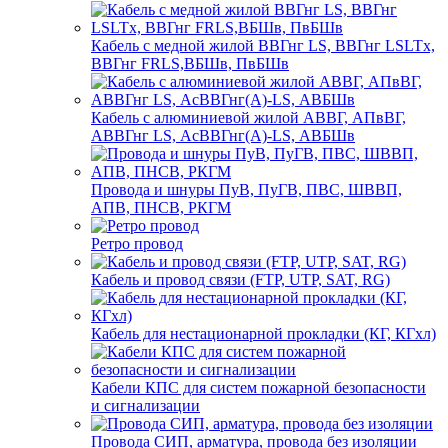
Кабель с медной жилой ВВГнг LS, ВВГнг LSLTx,
ВВГнг FRLS,ВБШв, ПвБШв
Кабель с алюминиевой жилой АВВГ, АПвВГ,
АВВГнг LS, АсВВГнг(А)-LS, АВБШв
Провода и шнуры ПуВ, ПуГВ, ПВС, ШВВП,
АПВ, ПНСВ, РКГМ
Ретро провод
Кабель и провод связи (FTP, UTP, SAT, RG)
Кабель для нестационарной прокладки (КГ, КГхл)
Кабели КПС для систем пожарной безопасности
и сигнализации
Провода СИП, арматура, провода без изоляции