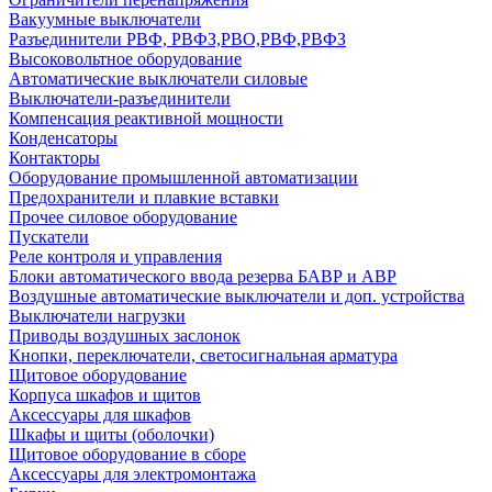
Вакуумные выключатели
Разъединители РВФ, РВФЗ,РВО,РВФ,РВФЗ
Высоковольтное оборудование
Автоматические выключатели cиловые
Выключатели-разъединители
Компенсация реактивной мощности
Конденсаторы
Контакторы
Оборудование промышленной автоматизации
Предохранители и плавкие вставки
Прочее силовое оборудование
Пускатели
Реле контроля и управления
Блоки автоматического ввода резерва БАВР и АВР
Воздушные автоматические выключатели и доп. устройства
Выключатели нагрузки
Приводы воздушных заслонок
Кнопки, переключатели, светосигнальная арматура
Щитовое оборудование
Корпуса шкафов и щитов
Аксессуары для шкафов
Шкафы и щиты (оболочки)
Щитовое оборудование в сборе
Аксессуары для электромонтажа