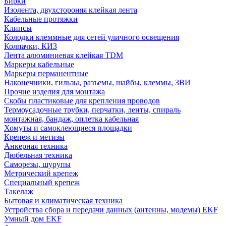
Бирки
Изолента, двухстороняя клейкая лента
Кабельные протяжки
Клипсы
Колодки клеммные для сетей уличного освещения
Колпачки, КИЗ
Лента алюминиевая клейкая TDM
Маркеры кабельные
Маркеры перманентные
Наконечники, гильзы, разъемы, шайбы, клеммы, ЗВИ
Прочие изделия для монтажа
Скобы пластиковые для крепления проводов
Термоусадочные трубки, перчатки, ленты, спираль
монтажная, бандаж, оплетка кабельная
Хомуты и самоклеющиеся площадки
Крепеж и метизы
Анкерная техника
Дюбельная техника
Саморезы, шурупы
Метрический крепеж
Специальный крепеж
Такелаж
Бытовая и климатическая техника
Устройства сбора и передачи данных (антенны, модемы) EKF
Умный дом EKF