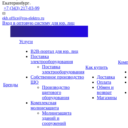
Екатеринбург
+7 (343) 217-03-99
ekb.office@ros-elektro.ru
Вход в оптовую систему для юр. лиц
Услуги
B2B-портал для юр. лиц
Поставка
электрооборудования
Комп
Поставка
Как купить
электрооборудования
Собственное производство
Доставка
ЩО
Оплата
Бренды
Производство
Обмен и
щитового
возврат
оборудования
Магазины
Комплексная
молниезащита
Молниезащита
зданий и
сооружений