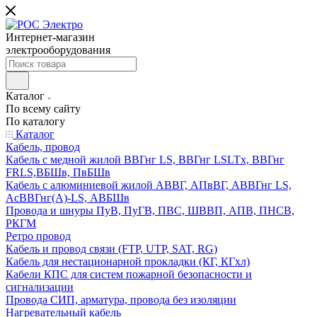
Интернет-магазин
электрооборудования
Каталог
По всему сайту
По каталогу
Каталог
Кабель, провод
Кабель с медной жилой ВВГнг LS, ВВГнг LSLTx, ВВГнг
FRLS,ВБШв, ПвБШв
Кабель с алюминиевой жилой АВВГ, АПвВГ, АВВГнг LS,
АсВВГнг(А)-LS, АВБШв
Провода и шнуры ПуВ, ПуГВ, ПВС, ШВВП, АПВ, ПНСВ,
РКГМ
Ретро провод
Кабель и провод связи (FTP, UTP, SAT, RG)
Кабель для нестационарной прокладки (КГ, КГхл)
Кабели КПС для систем пожарной безопасности и
сигнализации
Провода СИП, арматура, провода без изоляции
Нагревательный кабель