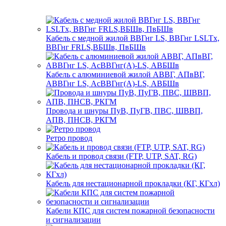
Кабель с медной жилой ВВГнг LS, ВВГнг LSLTx,
ВВГнг FRLS,ВБШв, ПвБШв
Кабель с алюминиевой жилой АВВГ, АПвВГ,
АВВГнг LS, АсВВГнг(А)-LS, АВБШв
Провода и шнуры ПуВ, ПуГВ, ПВС, ШВВП,
АПВ, ПНСВ, РКГМ
Ретро провод
Кабель и провод связи (FTP, UTP, SAT, RG)
Кабель для нестационарной прокладки (КГ, КГхл)
Кабели КПС для систем пожарной безопасности
и сигнализации