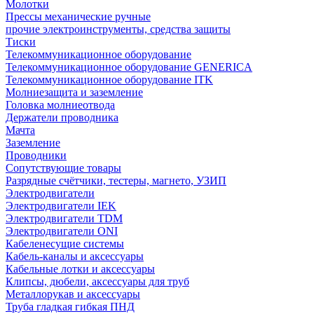
Молотки
Прессы механические ручные
прочие электроинструменты, средства защиты
Тиски
Телекоммуникационное оборудование
Телекоммуникационное оборудование GENERICA
Телекоммуникационное оборудование ITK
Молниезащита и заземление
Головка молниеотвода
Держатели проводника
Мачта
Заземление
Проводники
Сопутствующие товары
Разрядные счётчики, тестеры, магнето, УЗИП
Электродвигатели
Электродвигатели IEK
Электродвигатели TDM
Электродвигатели ONI
Кабеленесущие системы
Кабель-каналы и аксессуары
Кабельные лотки и аксессуары
Клипсы, дюбели, аксессуары для труб
Металлорукав и аксессуары
Труба гладкая гибкая ПНД