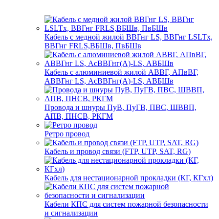
Кабель с медной жилой ВВГнг LS, ВВГнг LSLTx,
ВВГнг FRLS,ВБШв, ПвБШв
Кабель с алюминиевой жилой АВВГ, АПвВГ,
АВВГнг LS, АсВВГнг(А)-LS, АВБШв
Провода и шнуры ПуВ, ПуГВ, ПВС, ШВВП,
АПВ, ПНСВ, РКГМ
Ретро провод
Кабель и провод связи (FTP, UTP, SAT, RG)
Кабель для нестационарной прокладки (КГ, КГхл)
Кабели КПС для систем пожарной безопасности
и сигнализации