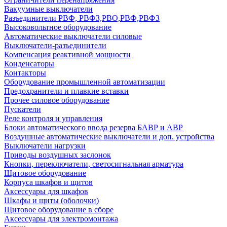
Вакуумные выключатели
Разъединители РВФ, РВФЗ,РВО,РВФ,РВФЗ
Высоковольтное оборудование
Автоматические выключатели cиловые
Выключатели-разъединители
Компенсация реактивной мощности
Конденсаторы
Контакторы
Оборудование промышленной автоматизации
Предохранители и плавкие вставки
Прочее силовое оборудование
Пускатели
Реле контроля и управления
Блоки автоматического ввода резерва БАВР и АВР
Воздушные автоматические выключатели и доп. устройства
Выключатели нагрузки
Приводы воздушных заслонок
Кнопки, переключатели, светосигнальная арматура
Щитовое оборудование
Корпуса шкафов и щитов
Аксессуары для шкафов
Шкафы и щиты (оболочки)
Щитовое оборудование в сборе
Аксессуары для электромонтажа