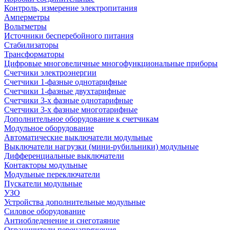
Контроль, измерение электропитания
Амперметры
Вольтметры
Источники бесперебойного питания
Стабилизаторы
Трансформаторы
Цифровые многовеличные многофункциональные приборы
Счетчики электроэнергии
Счетчики 1-фазные однотарифные
Счетчики 1-фазные двухтарифные
Счетчики 3-х фазные однотарифные
Счетчики 3-х фазные многотарифные
Дополнительное оборудование к счетчикам
Модульное оборудование
Автоматические выключатели модульные
Выключатели нагрузки (мини-рубильники) модульные
Дифференциальные выключатели
Контакторы модульные
Модульные переключатели
Пускатели модульные
УЗО
Устройства дополнительные модульные
Силовое оборудование
Антиобледенение и снеготаяние
Ограничители перенапряжения