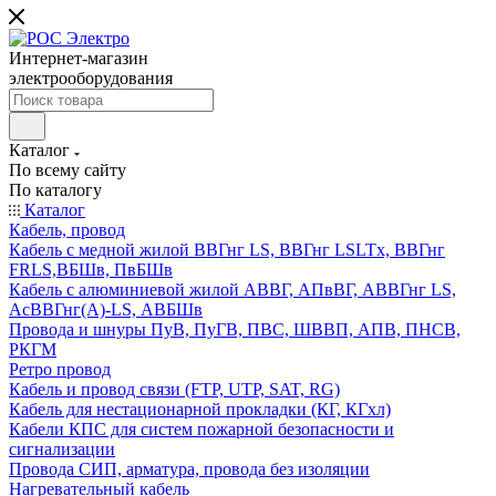
Интернет-магазин
электрооборудования
Каталог
По всему сайту
По каталогу
Каталог
Кабель, провод
Кабель с медной жилой ВВГнг LS, ВВГнг LSLTx, ВВГнг
FRLS,ВБШв, ПвБШв
Кабель с алюминиевой жилой АВВГ, АПвВГ, АВВГнг LS,
АсВВГнг(А)-LS, АВБШв
Провода и шнуры ПуВ, ПуГВ, ПВС, ШВВП, АПВ, ПНСВ,
РКГМ
Ретро провод
Кабель и провод связи (FTP, UTP, SAT, RG)
Кабель для нестационарной прокладки (КГ, КГхл)
Кабели КПС для систем пожарной безопасности и
сигнализации
Провода СИП, арматура, провода без изоляции
Нагревательный кабель