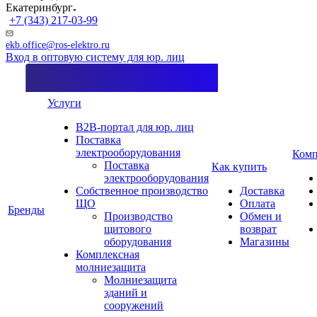
Екатеринбург
+7 (343) 217-03-99
ekb.office@ros-elektro.ru
Вход в оптовую систему для юр. лиц
Услуги
B2B-портал для юр. лиц
Поставка
электрооборудования
Комп
Поставка
Как купить
электрооборудования
Собственное производство
Доставка
ЩО
Оплата
Бренды
Производство
Обмен и
щитового
возврат
оборудования
Магазины
Комплексная
молниезащита
Молниезащита
зданий и
сооружений