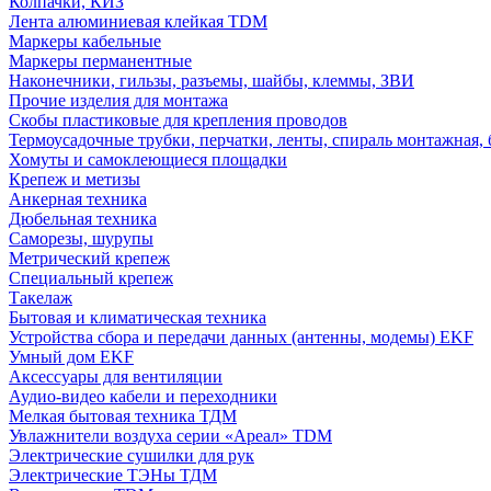
Колпачки, КИЗ
Лента алюминиевая клейкая TDM
Маркеры кабельные
Маркеры перманентные
Наконечники, гильзы, разъемы, шайбы, клеммы, ЗВИ
Прочие изделия для монтажа
Скобы пластиковые для крепления проводов
Термоусадочные трубки, перчатки, ленты, спираль монтажная, 
Хомуты и самоклеющиеся площадки
Крепеж и метизы
Анкерная техника
Дюбельная техника
Саморезы, шурупы
Метрический крепеж
Специальный крепеж
Такелаж
Бытовая и климатическая техника
Устройства сбора и передачи данных (антенны, модемы) EKF
Умный дом EKF
Аксессуары для вентиляции
Аудио-видео кабели и переходники
Мелкая бытовая техника ТДМ
Увлажнители воздуха серии «Ареал» TDM
Электрические сушилки для рук
Электрические ТЭНы ТДМ