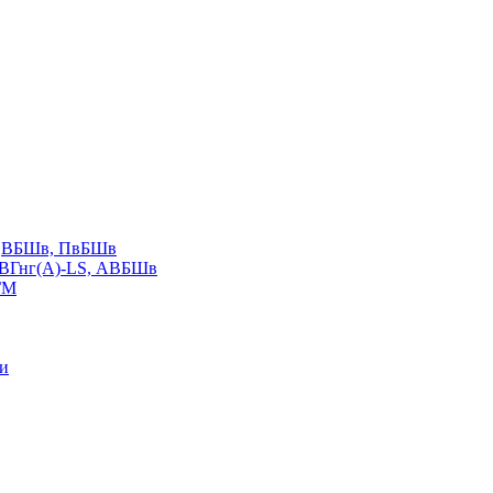
LS,ВБШв, ПвБШв
ВВГнг(А)-LS, АВБШв
ГМ
ии