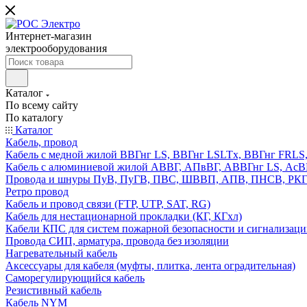
Интернет-магазин
электрооборудования
Каталог
По всему сайту
По каталогу
Каталог
Кабель, провод
Кабель с медной жилой ВВГнг LS, ВВГнг LSLTx, ВВГнг FR
Кабель с алюминиевой жилой АВВГ, АПвВГ, АВВГнг LS, Ас
Провода и шнуры ПуВ, ПуГВ, ПВС, ШВВП, АПВ, ПНСВ, РК
Ретро провод
Кабель и провод связи (FTP, UTP, SAT, RG)
Кабель для нестационарной прокладки (КГ, КГхл)
Кабели КПС для систем пожарной безопасности и сигнализац
Провода СИП, арматура, провода без изоляции
Нагревательный кабель
Аксессуары для кабеля (муфты, плитка, лента оградительная)
Саморегулирующийся кабель
Резистивный кабель
Кабель NYM