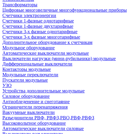
Трансформаторы
Цифровые многовеличные многофункциональные приборы
Счетчики электроэнергии
Счетчики 1-фазные однотарифные
Счетчики 1-фазные двухтарифные
Счетчики 3-х фазные однотарифные
Счетчики 3-х фазные многотарифные
Дополнительное оборудование к счетчикам
Модульное оборудование
Автоматические выключатели модульные
Выключатели нагрузки (мини-рубильники) модульные
Дифференциальные выключатели
Контакторы модульные
Модульные переключатели
Пускатели модульные
УЗО
Устройства дополнительные модульные
Силовое оборудование
Антиобледенение и снеготаяние
Ограничители перенапряжения
Вакуумные выключатели
Разъединители РВФ, РВФЗ,РВО,РВФ,РВФЗ
Высоковольтное оборудование
Автоматические выключатели cиловые
Выключатели-разъединители