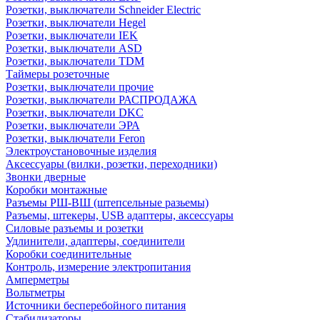
Розетки, выключатели Schneider Electric
Розетки, выключатели Hegel
Розетки, выключатели IEK
Розетки, выключатели ASD
Розетки, выключатели TDM
Таймеры розеточные
Розетки, выключатели прочие
Розетки, выключатели РАСПРОДАЖА
Розетки, выключатели DKC
Розетки, выключатели ЭРА
Розетки, выключатели Feron
Электроустановочные изделия
Аксессуары (вилки, розетки, переходники)
Звонки дверные
Коробки монтажные
Разъемы РШ-ВШ (штепсельные разьемы)
Разъемы, штекеры, USB адаптеры, аксессуары
Силовые разъемы и розетки
Удлинители, адаптеры, соединители
Коробки соединительные
Контроль, измерение электропитания
Амперметры
Вольтметры
Источники бесперебойного питания
Стабилизаторы