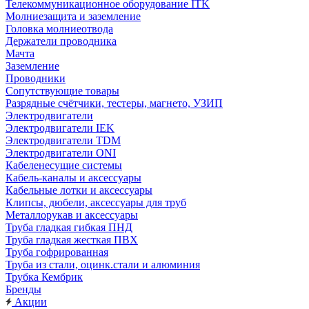
Телекоммуникационное оборудование ITK
Молниезащита и заземление
Головка молниеотвода
Держатели проводника
Мачта
Заземление
Проводники
Сопутствующие товары
Разрядные счётчики, тестеры, магнето, УЗИП
Электродвигатели
Электродвигатели IEK
Электродвигатели TDM
Электродвигатели ONI
Кабеленесущие системы
Кабель-каналы и аксессуары
Кабельные лотки и аксессуары
Клипсы, дюбели, аксессуары для труб
Металлорукав и аксессуары
Труба гладкая гибкая ПНД
Труба гладкая жесткая ПВХ
Труба гофрированная
Труба из стали, оцинк.стали и алюминия
Трубка Кембрик
Бренды
Акции