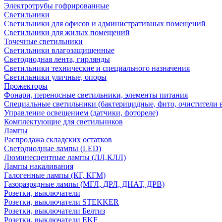
Электротрубы гофрированные
Светильники
Светильники для офисов и административных помещений
Светильники для жилых помещений
Точечные светильники
Светильники влагозащищенные
Светодиодная лента, гирлянды
Светильники технические и специального назначения
Светильники уличные, опоры
Прожекторы
Фонари, переносные светильники, элементы питания
Специальные светильники (бактерицидные, фито, очистители в
Управление освещением (датчики, фотореле)
Комплектующие для светильников
Лампы
Распродажа складских остатков
Светодиодные лампы (LED)
Люминесцентные лампы (ЛЛ,КЛЛ)
Лампы накаливания
Галогенные лампы (КГ, КГМ)
Газоразрядные лампы (МГЛ, ДРЛ, ДНАТ, ДРВ)
Розетки, выключатели
Розетки, выключатели STEKKER
Розетки, выключатели Белтиз
Розетки, выключатели EKF