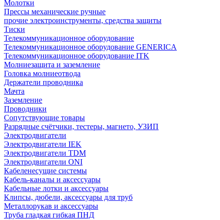
Молотки
Прессы механические ручные
прочие электроинструменты, средства защиты
Тиски
Телекоммуникационное оборудование
Телекоммуникационное оборудование GENERICA
Телекоммуникационное оборудование ITK
Молниезащита и заземление
Головка молниеотвода
Держатели проводника
Мачта
Заземление
Проводники
Сопутствующие товары
Разрядные счётчики, тестеры, магнето, УЗИП
Электродвигатели
Электродвигатели IEK
Электродвигатели TDM
Электродвигатели ONI
Кабеленесущие системы
Кабель-каналы и аксессуары
Кабельные лотки и аксессуары
Клипсы, дюбели, аксессуары для труб
Металлорукав и аксессуары
Труба гладкая гибкая ПНД