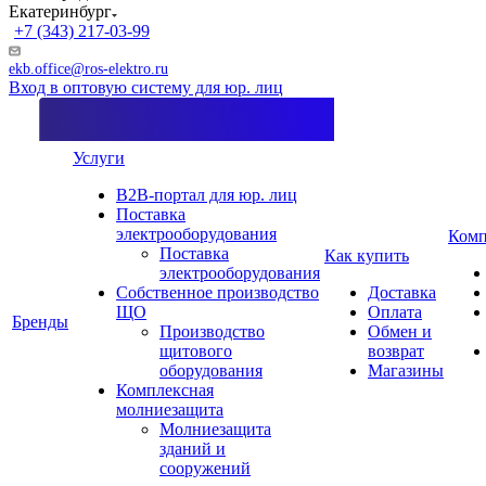
Екатеринбург
+7 (343) 217-03-99
ekb.office@ros-elektro.ru
Вход в оптовую систему для юр. лиц
Услуги
B2B-портал для юр. лиц
Поставка
электрооборудования
Комп
Поставка
Как купить
электрооборудования
Собственное производство
Доставка
ЩО
Оплата
Бренды
Производство
Обмен и
щитового
возврат
оборудования
Магазины
Комплексная
молниезащита
Молниезащита
зданий и
сооружений