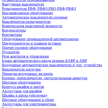
Вакуумные выключатели
Разъединители РВФ, РВФЗ,РВО,РВФ,РВФЗ
Высоковольтное оборудование
Автоматические выключатели cиловые
Выключатели-разъединители
Компенсация реактивной мощности
Конденсаторы
Контакторы
Оборудование промышленной автоматизации
Предохранители и плавкие вставки
Прочее силовое оборудование
Пускатели
Реле контроля и управления
Блоки автоматического ввода резерва БАВР и АВР
Воздушные автоматические выключатели и доп. устройства
Выключатели нагрузки
Приводы воздушных заслонок
Кнопки, переключатели, светосигнальная арматура
Щитовое оборудование
Корпуса шкафов и щитов
Аксессуары для шкафов
Шкафы и щиты (оболочки)
Щитовое оборудование в сборе
Аксессуары для электромонтажа