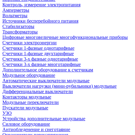
Контроль, измерение электропитания
Амперметры
Вольтметры
Источники бесперебойного питания
Стабилизаторы
Трансформаторы
Цифровые многовеличные многофункциональные приборы
Счетчики электроэнергии
Счетчики 1-фазные однотарифные
Счетчики 1-фазные двухтарифные
Счетчики 3-х фазные однотарифные
Счетчики 3-х фазные многотарифные
Дополнительное оборудование к счетчикам
Модульное оборудование
Автоматические выключатели модульные
Выключатели нагрузки (мини-рубильники) модульные
Дифференциальные выключатели
Контакторы модульные
Модульные переключатели
Пускатели модульные
УЗО
Устройства дополнительные модульные
Силовое оборудование
Антиобледенение и снеготаяние
Ограничители перенапряжения