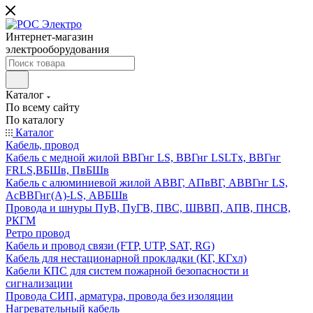
Интернет-магазин
электрооборудования
Каталог
По всему сайту
По каталогу
Каталог
Кабель, провод
Кабель с медной жилой ВВГнг LS, ВВГнг LSLTx, ВВГнг
FRLS,ВБШв, ПвБШв
Кабель с алюминиевой жилой АВВГ, АПвВГ, АВВГнг LS,
АсВВГнг(А)-LS, АВБШв
Провода и шнуры ПуВ, ПуГВ, ПВС, ШВВП, АПВ, ПНСВ,
РКГМ
Ретро провод
Кабель и провод связи (FTP, UTP, SAT, RG)
Кабель для нестационарной прокладки (КГ, КГхл)
Кабели КПС для систем пожарной безопасности и
сигнализации
Провода СИП, арматура, провода без изоляции
Нагревательный кабель