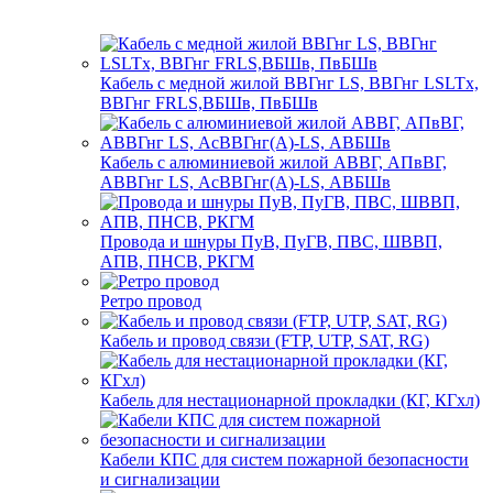
Кабель с медной жилой ВВГнг LS, ВВГнг LSLTx,
ВВГнг FRLS,ВБШв, ПвБШв
Кабель с алюминиевой жилой АВВГ, АПвВГ,
АВВГнг LS, АсВВГнг(А)-LS, АВБШв
Провода и шнуры ПуВ, ПуГВ, ПВС, ШВВП,
АПВ, ПНСВ, РКГМ
Ретро провод
Кабель и провод связи (FTP, UTP, SAT, RG)
Кабель для нестационарной прокладки (КГ, КГхл)
Кабели КПС для систем пожарной безопасности
и сигнализации