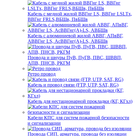
Кабель с медной жилой ВВГнг LS, ВВГнг LSLTx,
ВВГнг FRLS,ВБШв, ПвБШв
Кабель с алюминиевой жилой АВВГ, АПвВГ,
АВВГнг LS, АсВВГнг(А)-LS, АВБШв
Провода и шнуры ПуВ, ПуГВ, ПВС, ШВВП,
АПВ, ПНСВ, РКГМ
Ретро провод
Кабель и провод связи (FTP, UTP, SAT, RG)
Кабель для нестационарной прокладки (КГ, КГхл)
Кабели КПС для систем пожарной безопасности
и сигнализации
Провода СИП, арматура, провода без изоляции