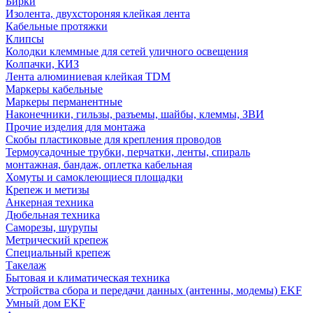
Бирки
Изолента, двухстороняя клейкая лента
Кабельные протяжки
Клипсы
Колодки клеммные для сетей уличного освещения
Колпачки, КИЗ
Лента алюминиевая клейкая TDM
Маркеры кабельные
Маркеры перманентные
Наконечники, гильзы, разъемы, шайбы, клеммы, ЗВИ
Прочие изделия для монтажа
Скобы пластиковые для крепления проводов
Термоусадочные трубки, перчатки, ленты, спираль
монтажная, бандаж, оплетка кабельная
Хомуты и самоклеющиеся площадки
Крепеж и метизы
Анкерная техника
Дюбельная техника
Саморезы, шурупы
Метрический крепеж
Специальный крепеж
Такелаж
Бытовая и климатическая техника
Устройства сбора и передачи данных (антенны, модемы) EKF
Умный дом EKF