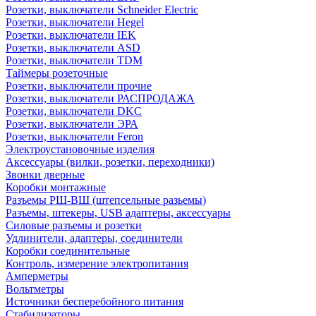
Розетки, выключатели Schneider Electric
Розетки, выключатели Hegel
Розетки, выключатели IEK
Розетки, выключатели ASD
Розетки, выключатели TDM
Таймеры розеточные
Розетки, выключатели прочие
Розетки, выключатели РАСПРОДАЖА
Розетки, выключатели DKC
Розетки, выключатели ЭРА
Розетки, выключатели Feron
Электроустановочные изделия
Аксессуары (вилки, розетки, переходники)
Звонки дверные
Коробки монтажные
Разъемы РШ-ВШ (штепсельные разьемы)
Разъемы, штекеры, USB адаптеры, аксессуары
Силовые разъемы и розетки
Удлинители, адаптеры, соединители
Коробки соединительные
Контроль, измерение электропитания
Амперметры
Вольтметры
Источники бесперебойного питания
Стабилизаторы