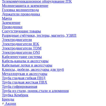
Телекоммуникационное оборудование ITK
Молниезащита и заземление
Головка молниеотвода
Держатели проводника
Мачта
Заземление
Проводники
Сопутствующие товары
Разрядные счётчики, тестеры, магнето, УЗИП
Электродвигатели
Электродвигатели IEK
Электродвигатели TDM
Электродвигатели ONI
Кабеленесущие системы
Кабель-каналы и аксессуары
Кабельные лотки и аксессуары
Клипсы, дюбели, аксессуары для труб
Металлорукав и аксессуары
Труба гладкая гибкая ПНД
Труба гладкая жесткая ПВХ
Труба гофрированная
Труба из стали, оцинк.стали и алюминия
Трубка Кембрик
Бренды
Акции