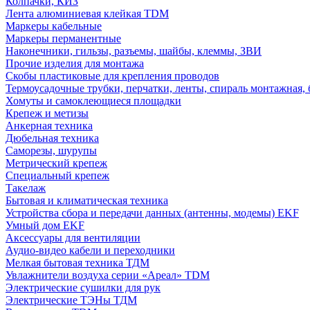
Колпачки, КИЗ
Лента алюминиевая клейкая TDM
Маркеры кабельные
Маркеры перманентные
Наконечники, гильзы, разъемы, шайбы, клеммы, ЗВИ
Прочие изделия для монтажа
Скобы пластиковые для крепления проводов
Термоусадочные трубки, перчатки, ленты, спираль монтажная, 
Хомуты и самоклеющиеся площадки
Крепеж и метизы
Анкерная техника
Дюбельная техника
Саморезы, шурупы
Метрический крепеж
Специальный крепеж
Такелаж
Бытовая и климатическая техника
Устройства сбора и передачи данных (антенны, модемы) EKF
Умный дом EKF
Аксессуары для вентиляции
Аудио-видео кабели и переходники
Мелкая бытовая техника ТДМ
Увлажнители воздуха серии «Ареал» TDM
Электрические сушилки для рук
Электрические ТЭНы ТДМ