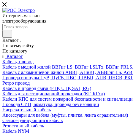
Интернет-магазин
электрооборудования
Каталог
По всему сайту
По каталогу
Каталог
Кабель, провод
Кабель с медной жилой ВВГнг LS, ВВГнг LSLTx, ВВГнг FR
Кабель с алюминиевой жилой АВВГ, АПвВГ, АВВГнг LS, Ас
Провода и шнуры ПуВ, ПуГВ, ПВС, ШВВП, АПВ, ПНСВ, РК
Ретро провод
Кабель и провод связи (FTP, UTP, SAT, RG)
Кабель для нестационарной прокладки (КГ, КГхл)
Кабели КПС для систем пожарной безопасности и сигнализац
Провода СИП, арматура, провода без изоляции
Нагревательный кабель
Аксессуары для кабеля (муфты, плитка, лента оградительная)
Саморегулирующийся кабель
Резистивный кабель
Кабель NYM