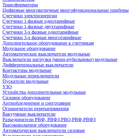
Трансформаторы
Цифровые многовеличные многофункциональные приборы
Счетчики электроэнергии
Счетчики 1-фазные однотарифные
Счетчики 1-фазные двухтарифные
Счетчики 3-х фазные однотарифные
Счетчики 3-х фазные многотарифные
Дополнительное оборудование к счетчикам
Модульное оборудование
Автоматические выключатели модульные
Выключатели нагрузки (мини-рубильники) модульные
Дифференциальные выключатели
Контакторы модульные
Модульные переключатели
Пускатели модульные
УЗО
Устройства дополнительные модульные
Силовое оборудование
Антиобледенение и снеготаяние
Ограничители перенапряжения
Вакуумные выключатели
Разъединители РВФ, РВФЗ,РВО,РВФ,РВФЗ
Высоковольтное оборудование
Автоматические выключатели cиловые
Выключатели-разъединители