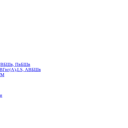
LS,ВБШв, ПвБШв
ВВГнг(А)-LS, АВБШв
ГМ
ии