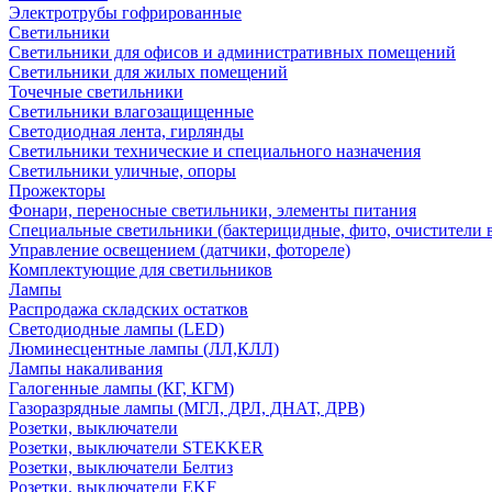
Электротрубы гофрированные
Светильники
Светильники для офисов и административных помещений
Светильники для жилых помещений
Точечные светильники
Светильники влагозащищенные
Светодиодная лента, гирлянды
Светильники технические и специального назначения
Светильники уличные, опоры
Прожекторы
Фонари, переносные светильники, элементы питания
Специальные светильники (бактерицидные, фито, очистители в
Управление освещением (датчики, фотореле)
Комплектующие для светильников
Лампы
Распродажа складских остатков
Светодиодные лампы (LED)
Люминесцентные лампы (ЛЛ,КЛЛ)
Лампы накаливания
Галогенные лампы (КГ, КГМ)
Газоразрядные лампы (МГЛ, ДРЛ, ДНАТ, ДРВ)
Розетки, выключатели
Розетки, выключатели STEKKER
Розетки, выключатели Белтиз
Розетки, выключатели EKF