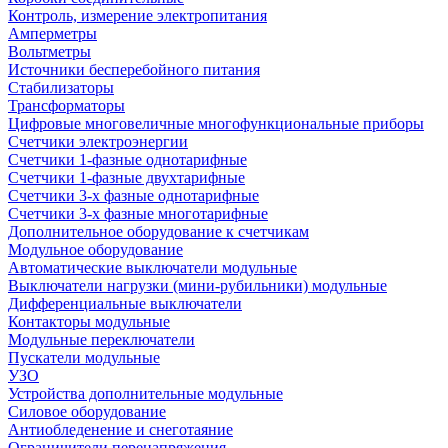
Контроль, измерение электропитания
Амперметры
Вольтметры
Источники бесперебойного питания
Стабилизаторы
Трансформаторы
Цифровые многовеличные многофункциональные приборы
Счетчики электроэнергии
Счетчики 1-фазные однотарифные
Счетчики 1-фазные двухтарифные
Счетчики 3-х фазные однотарифные
Счетчики 3-х фазные многотарифные
Дополнительное оборудование к счетчикам
Модульное оборудование
Автоматические выключатели модульные
Выключатели нагрузки (мини-рубильники) модульные
Дифференциальные выключатели
Контакторы модульные
Модульные переключатели
Пускатели модульные
УЗО
Устройства дополнительные модульные
Силовое оборудование
Антиобледенение и снеготаяние
Ограничители перенапряжения