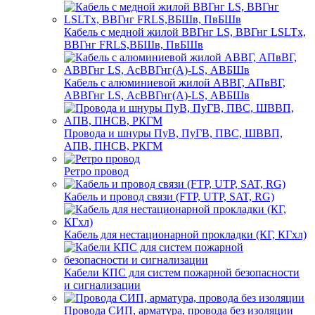
Кабель с медной жилой ВВГнг LS, ВВГнг LSLTx,
ВВГнг FRLS,ВБШв, ПвБШв
Кабель с алюминиевой жилой АВВГ, АПвВГ,
АВВГнг LS, АсВВГнг(А)-LS, АВБШв
Провода и шнуры ПуВ, ПуГВ, ПВС, ШВВП,
АПВ, ПНСВ, РКГМ
Ретро провод
Кабель и провод связи (FTP, UTP, SAT, RG)
Кабель для нестационарной прокладки (КГ, КГхл)
Кабели КПС для систем пожарной безопасности
и сигнализации
Провода СИП, арматура, провода без изоляции