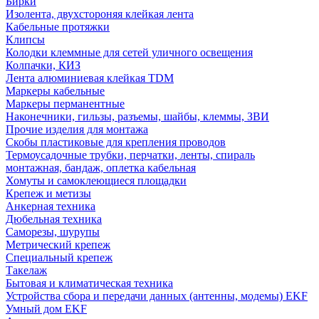
Бирки
Изолента, двухстороняя клейкая лента
Кабельные протяжки
Клипсы
Колодки клеммные для сетей уличного освещения
Колпачки, КИЗ
Лента алюминиевая клейкая TDM
Маркеры кабельные
Маркеры перманентные
Наконечники, гильзы, разъемы, шайбы, клеммы, ЗВИ
Прочие изделия для монтажа
Скобы пластиковые для крепления проводов
Термоусадочные трубки, перчатки, ленты, спираль
монтажная, бандаж, оплетка кабельная
Хомуты и самоклеющиеся площадки
Крепеж и метизы
Анкерная техника
Дюбельная техника
Саморезы, шурупы
Метрический крепеж
Специальный крепеж
Такелаж
Бытовая и климатическая техника
Устройства сбора и передачи данных (антенны, модемы) EKF
Умный дом EKF