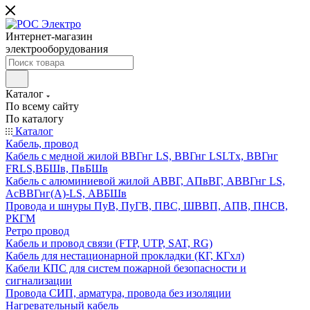
Интернет-магазин
электрооборудования
Каталог
По всему сайту
По каталогу
Каталог
Кабель, провод
Кабель с медной жилой ВВГнг LS, ВВГнг LSLTx, ВВГнг
FRLS,ВБШв, ПвБШв
Кабель с алюминиевой жилой АВВГ, АПвВГ, АВВГнг LS,
АсВВГнг(А)-LS, АВБШв
Провода и шнуры ПуВ, ПуГВ, ПВС, ШВВП, АПВ, ПНСВ,
РКГМ
Ретро провод
Кабель и провод связи (FTP, UTP, SAT, RG)
Кабель для нестационарной прокладки (КГ, КГхл)
Кабели КПС для систем пожарной безопасности и
сигнализации
Провода СИП, арматура, провода без изоляции
Нагревательный кабель