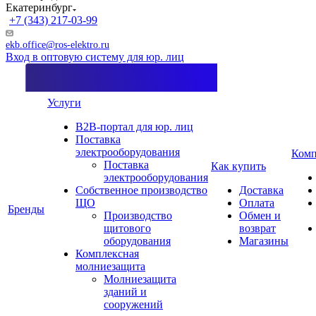
Екатеринбург
+7 (343) 217-03-99
ekb.office@ros-elektro.ru
Вход в оптовую систему для юр. лиц
Услуги
B2B-портал для юр. лиц
Поставка
электрооборудования
Комп
Поставка
Как купить
электрооборудования
Собственное производство
Доставка
ЩО
Оплата
Бренды
Производство
Обмен и
щитового
возврат
оборудования
Магазины
Комплексная
молниезащита
Молниезащита
зданий и
сооружений