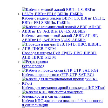
Кабель с медной жилой ВВГнг LS, ВВГнг LSLTx,
ВВГнг FRLS,ВБШв, ПвБШв
Кабель с алюминиевой жилой АВВГ, АПвВГ,
АВВГнг LS, АсВВГнг(А)-LS, АВБШв
Провода и шнуры ПуВ, ПуГВ, ПВС, ШВВП,
АПВ, ПНСВ, РКГМ
Ретро провод
Кабель и провод связи (FTP, UTP, SAT, RG)
Кабель для нестационарной прокладки (КГ, КГхл)
Кабели КПС для систем пожарной безопасности
и сигнализации