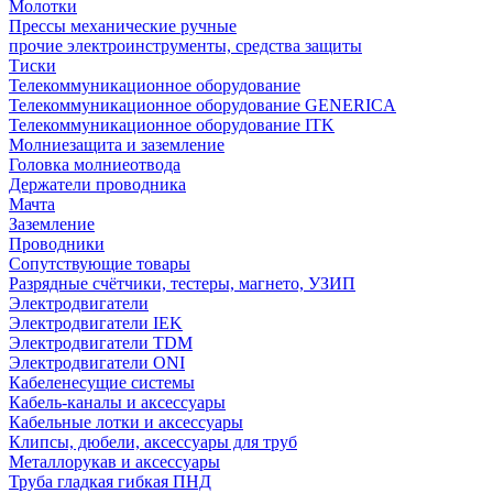
Молотки
Прессы механические ручные
прочие электроинструменты, средства защиты
Тиски
Телекоммуникационное оборудование
Телекоммуникационное оборудование GENERICA
Телекоммуникационное оборудование ITK
Молниезащита и заземление
Головка молниеотвода
Держатели проводника
Мачта
Заземление
Проводники
Сопутствующие товары
Разрядные счётчики, тестеры, магнето, УЗИП
Электродвигатели
Электродвигатели IEK
Электродвигатели TDM
Электродвигатели ONI
Кабеленесущие системы
Кабель-каналы и аксессуары
Кабельные лотки и аксессуары
Клипсы, дюбели, аксессуары для труб
Металлорукав и аксессуары
Труба гладкая гибкая ПНД