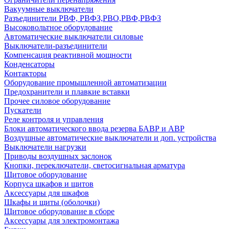
Вакуумные выключатели
Разъединители РВФ, РВФЗ,РВО,РВФ,РВФЗ
Высоковольтное оборудование
Автоматические выключатели cиловые
Выключатели-разъединители
Компенсация реактивной мощности
Конденсаторы
Контакторы
Оборудование промышленной автоматизации
Предохранители и плавкие вставки
Прочее силовое оборудование
Пускатели
Реле контроля и управления
Блоки автоматического ввода резерва БАВР и АВР
Воздушные автоматические выключатели и доп. устройства
Выключатели нагрузки
Приводы воздушных заслонок
Кнопки, переключатели, светосигнальная арматура
Щитовое оборудование
Корпуса шкафов и щитов
Аксессуары для шкафов
Шкафы и щиты (оболочки)
Щитовое оборудование в сборе
Аксессуары для электромонтажа