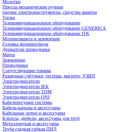
Молотки
Прессы механические ручные
прочие электроинструменты, средства защиты
Тиски
Телекоммуникационное оборудование
Телекоммуникационное оборудование GENERICA
Телекоммуникационное оборудование ITK
Молниезащита и заземление
Головка молниеотвода
Держатели проводника
Мачта
Заземление
Проводники
Сопутствующие товары
Разрядные счётчики, тестеры, магнето, УЗИП
Электродвигатели
Электродвигатели IEK
Электродвигатели TDM
Электродвигатели ONI
Кабеленесущие системы
Кабель-каналы и аксессуары
Кабельные лотки и аксессуары
Клипсы, дюбели, аксессуары для труб
Металлорукав и аксессуары
Труба гладкая гибкая ПНД