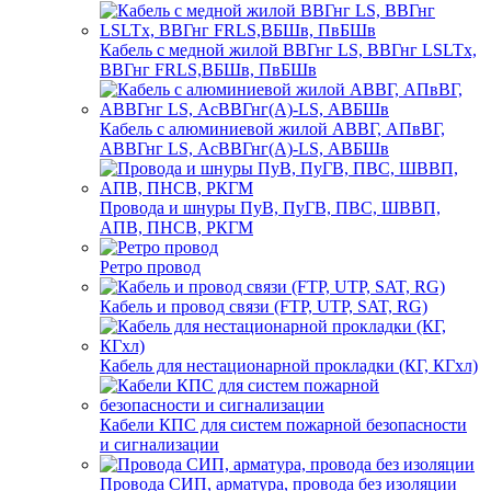
Кабель с медной жилой ВВГнг LS, ВВГнг LSLTx,
ВВГнг FRLS,ВБШв, ПвБШв
Кабель с алюминиевой жилой АВВГ, АПвВГ,
АВВГнг LS, АсВВГнг(А)-LS, АВБШв
Провода и шнуры ПуВ, ПуГВ, ПВС, ШВВП,
АПВ, ПНСВ, РКГМ
Ретро провод
Кабель и провод связи (FTP, UTP, SAT, RG)
Кабель для нестационарной прокладки (КГ, КГхл)
Кабели КПС для систем пожарной безопасности
и сигнализации
Провода СИП, арматура, провода без изоляции