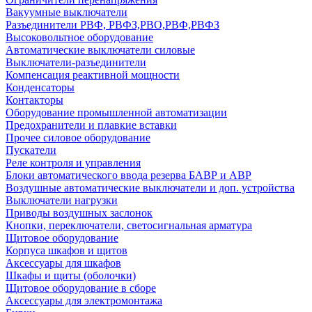
Вакуумные выключатели
Разъединители РВФ, РВФЗ,РВО,РВФ,РВФЗ
Высоковольтное оборудование
Автоматические выключатели cиловые
Выключатели-разъединители
Компенсация реактивной мощности
Конденсаторы
Контакторы
Оборудование промышленной автоматизации
Предохранители и плавкие вставки
Прочее силовое оборудование
Пускатели
Реле контроля и управления
Блоки автоматического ввода резерва БАВР и АВР
Воздушные автоматические выключатели и доп. устройства
Выключатели нагрузки
Приводы воздушных заслонок
Кнопки, переключатели, светосигнальная арматура
Щитовое оборудование
Корпуса шкафов и щитов
Аксессуары для шкафов
Шкафы и щиты (оболочки)
Щитовое оборудование в сборе
Аксессуары для электромонтажа