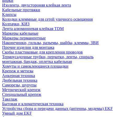
Бирки
Изолента, двухстороняя клейкая лента
Кабельные протяжки
Клипсы
Колодки клеммные для сетей уличного освещения
Колпачки, КИЗ
Лента алюминиевая клейкая TDM
Маркеры кабельные
Маркеры перманентные
Наконечники, гильзы, разъемы, шайбы, клеммы, ЗВИ
Прочие изделия для монтажа
Скобы пластиковые для крепления проводов
Термоусадочные трубки, перчатки, ленты, спираль
монтажная, бандаж, оплетка кабельная
Хомуты и самоклеющиеся площадки
Крепеж и метизы
Анкерная техника
Дюбельная техника
Саморезы, шурупы
Метрический крепеж
Специальный крепеж
Такелаж
Бытовая и климатическая техника
Устройства сбора и передачи данных (антенны, модемы) EKF
Умный дом EKF