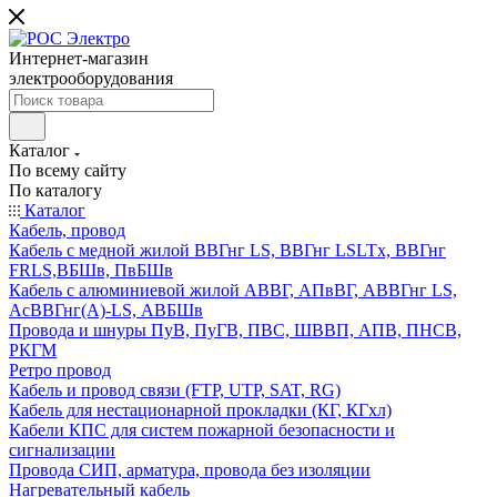
Интернет-магазин
электрооборудования
Каталог
По всему сайту
По каталогу
Каталог
Кабель, провод
Кабель с медной жилой ВВГнг LS, ВВГнг LSLTx, ВВГнг
FRLS,ВБШв, ПвБШв
Кабель с алюминиевой жилой АВВГ, АПвВГ, АВВГнг LS,
АсВВГнг(А)-LS, АВБШв
Провода и шнуры ПуВ, ПуГВ, ПВС, ШВВП, АПВ, ПНСВ,
РКГМ
Ретро провод
Кабель и провод связи (FTP, UTP, SAT, RG)
Кабель для нестационарной прокладки (КГ, КГхл)
Кабели КПС для систем пожарной безопасности и
сигнализации
Провода СИП, арматура, провода без изоляции
Нагревательный кабель