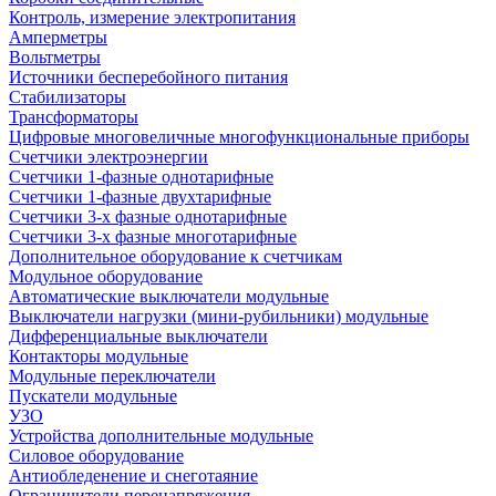
Контроль, измерение электропитания
Амперметры
Вольтметры
Источники бесперебойного питания
Стабилизаторы
Трансформаторы
Цифровые многовеличные многофункциональные приборы
Счетчики электроэнергии
Счетчики 1-фазные однотарифные
Счетчики 1-фазные двухтарифные
Счетчики 3-х фазные однотарифные
Счетчики 3-х фазные многотарифные
Дополнительное оборудование к счетчикам
Модульное оборудование
Автоматические выключатели модульные
Выключатели нагрузки (мини-рубильники) модульные
Дифференциальные выключатели
Контакторы модульные
Модульные переключатели
Пускатели модульные
УЗО
Устройства дополнительные модульные
Силовое оборудование
Антиобледенение и снеготаяние
Ограничители перенапряжения