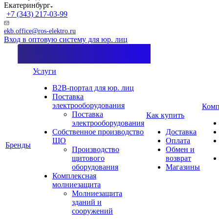
Екатеринбург
+7 (343) 217-03-99
ekb.office@ros-elektro.ru
Вход в оптовую систему для юр. лиц
Услуги
B2B-портал для юр. лиц
Поставка
электрооборудования
Комп
Поставка
Как купить
электрооборудования
Собственное производство
Доставка
ЩО
Оплата
Бренды
Производство
Обмен и
щитового
возврат
оборудования
Магазины
Комплексная
молниезащита
Молниезащита
зданий и
сооружений