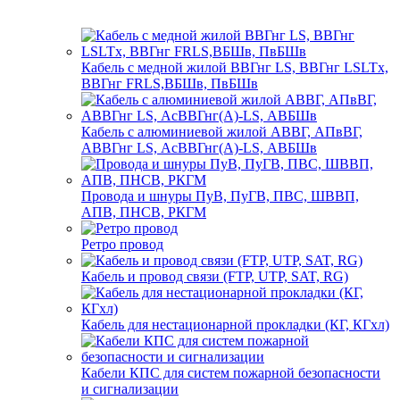
Кабель с медной жилой ВВГнг LS, ВВГнг LSLTx,
ВВГнг FRLS,ВБШв, ПвБШв
Кабель с алюминиевой жилой АВВГ, АПвВГ,
АВВГнг LS, АсВВГнг(А)-LS, АВБШв
Провода и шнуры ПуВ, ПуГВ, ПВС, ШВВП,
АПВ, ПНСВ, РКГМ
Ретро провод
Кабель и провод связи (FTP, UTP, SAT, RG)
Кабель для нестационарной прокладки (КГ, КГхл)
Кабели КПС для систем пожарной безопасности
и сигнализации