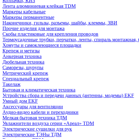
Колпачки, КИЗ
Лента алюминиевая клейкая TDM
Маркеры кабельные
Маркеры перманентные
Наконечники, гильзы, разъемы, шайбы, клеммы, ЗВИ
Прочие изделия для монтажа
Скобы пластиковые для крепления проводов
Термоусадочные трубки, перчатки, ленты, спираль монтажная, 
Хомуты и самоклеющиеся площадки
Крепеж и метизы
Анкерная техника
Дюбельная техника
Саморезы, шурупы
Метрический крепеж
Специальный крепеж
Такелаж
Бытовая и климатическая техника
Устройства сбора и передачи данных (антенны, модемы) EKF
Умный дом EKF
Аксессуары для вентиляции
Аудио-видео кабели и переходники
Мелкая бытовая техника ТДМ
Увлажнители воздуха серии «Ареал» TDM
Электрические сушилки для рук
Электрические ТЭНы ТДМ