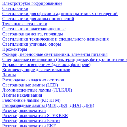
Электротрубы гофрированные
Светильники
Светильники для офисов и административных помещений
Светильники для жилых помещений
Точечные светильники
Светильники влагозащищенные
Светодиодная лента, гирлянды
Светильники технические и специального назначения
Светильники уличные, опоры
Прожекторы
Фонари, переносные светильники, элементы питания
Специальные светильники (бактерицидные, фито, очистители в
Управление освещением (датчики, фотореле)
Комплектующие для светильников
Лампы
Распродажа складских остатков
Светодиодные лампы (LED)
Люминесцентные лампы (ЛЛ,КЛЛ)
Лампы накаливания
Галогенные лампы (КГ, КГМ)
Газоразрядные лампы (МГЛ, ДРЛ, ДНАТ, ДРВ)
Розетки, выключатели
Розетки, выключатели STEKKER
Розетки, выключатели Белтиз
Розетки, выключатели EKF