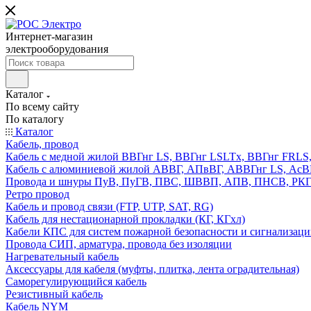
Интернет-магазин
электрооборудования
Каталог
По всему сайту
По каталогу
Каталог
Кабель, провод
Кабель с медной жилой ВВГнг LS, ВВГнг LSLTx, ВВГнг FR
Кабель с алюминиевой жилой АВВГ, АПвВГ, АВВГнг LS, Ас
Провода и шнуры ПуВ, ПуГВ, ПВС, ШВВП, АПВ, ПНСВ, РК
Ретро провод
Кабель и провод связи (FTP, UTP, SAT, RG)
Кабель для нестационарной прокладки (КГ, КГхл)
Кабели КПС для систем пожарной безопасности и сигнализац
Провода СИП, арматура, провода без изоляции
Нагревательный кабель
Аксессуары для кабеля (муфты, плитка, лента оградительная)
Саморегулирующийся кабель
Резистивный кабель
Кабель NYM