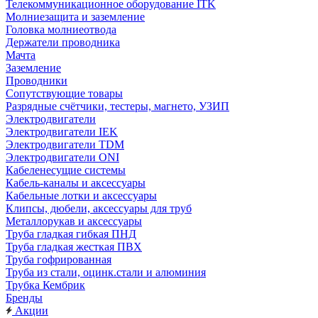
Телекоммуникационное оборудование ITK
Молниезащита и заземление
Головка молниеотвода
Держатели проводника
Мачта
Заземление
Проводники
Сопутствующие товары
Разрядные счётчики, тестеры, магнето, УЗИП
Электродвигатели
Электродвигатели IEK
Электродвигатели TDM
Электродвигатели ONI
Кабеленесущие системы
Кабель-каналы и аксессуары
Кабельные лотки и аксессуары
Клипсы, дюбели, аксессуары для труб
Металлорукав и аксессуары
Труба гладкая гибкая ПНД
Труба гладкая жесткая ПВХ
Труба гофрированная
Труба из стали, оцинк.стали и алюминия
Трубка Кембрик
Бренды
Акции