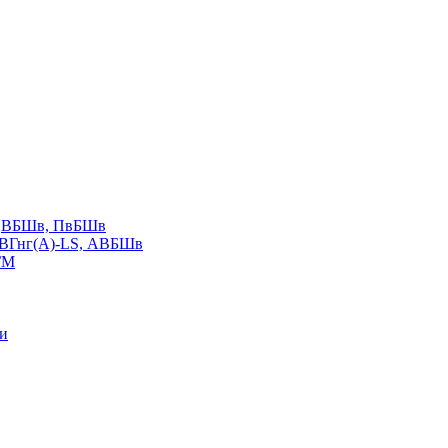
LS,ВБШв, ПвБШв
ВВГнг(А)-LS, АВБШв
ГМ
ии