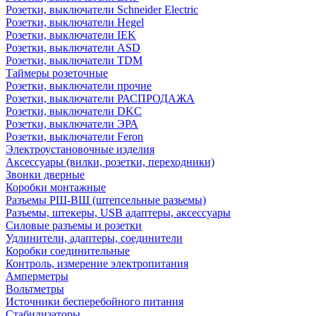
Розетки, выключатели Schneider Electric
Розетки, выключатели Hegel
Розетки, выключатели IEK
Розетки, выключатели ASD
Розетки, выключатели TDM
Таймеры розеточные
Розетки, выключатели прочие
Розетки, выключатели РАСПРОДАЖА
Розетки, выключатели DKC
Розетки, выключатели ЭРА
Розетки, выключатели Feron
Электроустановочные изделия
Аксессуары (вилки, розетки, переходники)
Звонки дверные
Коробки монтажные
Разъемы РШ-ВШ (штепсельные разьемы)
Разъемы, штекеры, USB адаптеры, аксессуары
Силовые разъемы и розетки
Удлинители, адаптеры, соединители
Коробки соединительные
Контроль, измерение электропитания
Амперметры
Вольтметры
Источники бесперебойного питания
Стабилизаторы