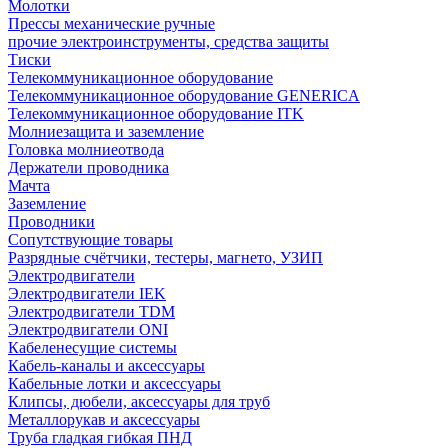
Молотки
Прессы механические ручные
прочие электроинструменты, средства защиты
Тиски
Телекоммуникационное оборудование
Телекоммуникационное оборудование GENERICA
Телекоммуникационное оборудование ITK
Молниезащита и заземление
Головка молниеотвода
Держатели проводника
Мачта
Заземление
Проводники
Сопутствующие товары
Разрядные счётчики, тестеры, магнето, УЗИП
Электродвигатели
Электродвигатели IEK
Электродвигатели TDM
Электродвигатели ONI
Кабеленесущие системы
Кабель-каналы и аксессуары
Кабельные лотки и аксессуары
Клипсы, дюбели, аксессуары для труб
Металлорукав и аксессуары
Труба гладкая гибкая ПНД