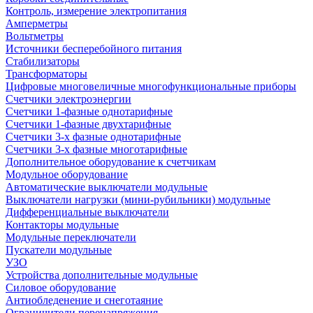
Контроль, измерение электропитания
Амперметры
Вольтметры
Источники бесперебойного питания
Стабилизаторы
Трансформаторы
Цифровые многовеличные многофункциональные приборы
Счетчики электроэнергии
Счетчики 1-фазные однотарифные
Счетчики 1-фазные двухтарифные
Счетчики 3-х фазные однотарифные
Счетчики 3-х фазные многотарифные
Дополнительное оборудование к счетчикам
Модульное оборудование
Автоматические выключатели модульные
Выключатели нагрузки (мини-рубильники) модульные
Дифференциальные выключатели
Контакторы модульные
Модульные переключатели
Пускатели модульные
УЗО
Устройства дополнительные модульные
Силовое оборудование
Антиобледенение и снеготаяние
Ограничители перенапряжения