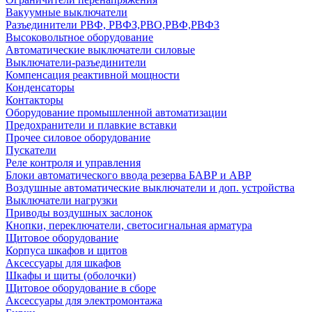
Вакуумные выключатели
Разъединители РВФ, РВФЗ,РВО,РВФ,РВФЗ
Высоковольтное оборудование
Автоматические выключатели cиловые
Выключатели-разъединители
Компенсация реактивной мощности
Конденсаторы
Контакторы
Оборудование промышленной автоматизации
Предохранители и плавкие вставки
Прочее силовое оборудование
Пускатели
Реле контроля и управления
Блоки автоматического ввода резерва БАВР и АВР
Воздушные автоматические выключатели и доп. устройства
Выключатели нагрузки
Приводы воздушных заслонок
Кнопки, переключатели, светосигнальная арматура
Щитовое оборудование
Корпуса шкафов и щитов
Аксессуары для шкафов
Шкафы и щиты (оболочки)
Щитовое оборудование в сборе
Аксессуары для электромонтажа