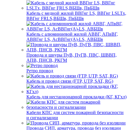
Кабель с медной жилой ВВГнг LS, ВВГнг LSLTx,
ВВГнг FRLS,ВБШв, ПвБШв
Кабель с алюминиевой жилой АВВГ, АПвВГ,
АВВГнг LS, АсВВГнг(А)-LS, АВБШв
Провода и шнуры ПуВ, ПуГВ, ПВС, ШВВП,
АПВ, ПНСВ, РКГМ
Ретро провод
Кабель и провод связи (FTP, UTP, SAT, RG)
Кабель для нестационарной прокладки (КГ, КГхл)
Кабели КПС для систем пожарной безопасности
и сигнализации
Провода СИП, арматура, провода без изоляции