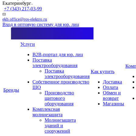
Екатеринбург
+7 (343) 217-03-99
ekb.office@ros-elektro.ru
Вход в оптовую систему для юр. лиц
Услуги
B2B-портал для юр. лиц
Поставка
электрооборудования
Комп
Поставка
Как купить
электрооборудования
Собственное производство
Доставка
ЩО
Оплата
Бренды
Производство
Обмен и
щитового
возврат
оборудования
Магазины
Комплексная
молниезащита
Молниезащита
зданий и
сооружений