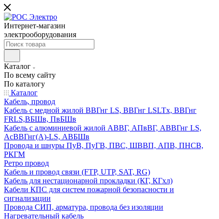
Интернет-магазин
электрооборудования
Каталог
По всему сайту
По каталогу
Каталог
Кабель, провод
Кабель с медной жилой ВВГнг LS, ВВГнг LSLTx, ВВГнг
FRLS,ВБШв, ПвБШв
Кабель с алюминиевой жилой АВВГ, АПвВГ, АВВГнг LS,
АсВВГнг(А)-LS, АВБШв
Провода и шнуры ПуВ, ПуГВ, ПВС, ШВВП, АПВ, ПНСВ,
РКГМ
Ретро провод
Кабель и провод связи (FTP, UTP, SAT, RG)
Кабель для нестационарной прокладки (КГ, КГхл)
Кабели КПС для систем пожарной безопасности и
сигнализации
Провода СИП, арматура, провода без изоляции
Нагревательный кабель