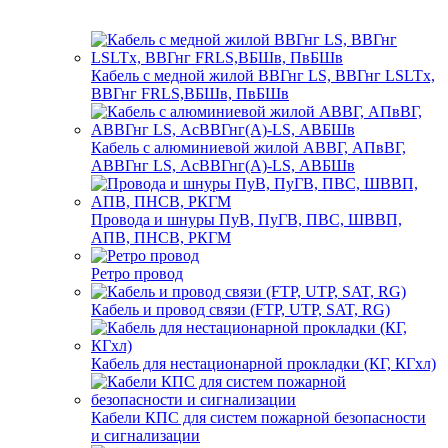
Кабель с медной жилой ВВГнг LS, ВВГнг LSLTx,
ВВГнг FRLS,ВБШв, ПвБШв
Кабель с алюминиевой жилой АВВГ, АПвВГ,
АВВГнг LS, АсВВГнг(А)-LS, АВБШв
Провода и шнуры ПуВ, ПуГВ, ПВС, ШВВП,
АПВ, ПНСВ, РКГМ
Ретро провод
Кабель и провод связи (FTP, UTP, SAT, RG)
Кабель для нестационарной прокладки (КГ, КГхл)
Кабели КПС для систем пожарной безопасности
и сигнализации