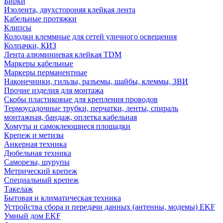
Бирки
Изолента, двухстороняя клейкая лента
Кабельные протяжки
Клипсы
Колодки клеммные для сетей уличного освещения
Колпачки, КИЗ
Лента алюминиевая клейкая TDM
Маркеры кабельные
Маркеры перманентные
Наконечники, гильзы, разъемы, шайбы, клеммы, ЗВИ
Прочие изделия для монтажа
Скобы пластиковые для крепления проводов
Термоусадочные трубки, перчатки, ленты, спираль
монтажная, бандаж, оплетка кабельная
Хомуты и самоклеющиеся площадки
Крепеж и метизы
Анкерная техника
Дюбельная техника
Саморезы, шурупы
Метрический крепеж
Специальный крепеж
Такелаж
Бытовая и климатическая техника
Устройства сбора и передачи данных (антенны, модемы) EKF
Умный дом EKF