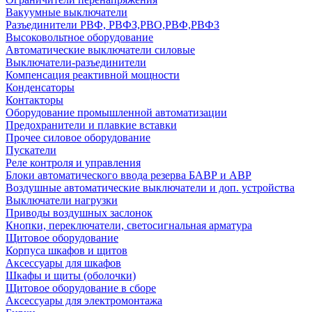
Вакуумные выключатели
Разъединители РВФ, РВФЗ,РВО,РВФ,РВФЗ
Высоковольтное оборудование
Автоматические выключатели cиловые
Выключатели-разъединители
Компенсация реактивной мощности
Конденсаторы
Контакторы
Оборудование промышленной автоматизации
Предохранители и плавкие вставки
Прочее силовое оборудование
Пускатели
Реле контроля и управления
Блоки автоматического ввода резерва БАВР и АВР
Воздушные автоматические выключатели и доп. устройства
Выключатели нагрузки
Приводы воздушных заслонок
Кнопки, переключатели, светосигнальная арматура
Щитовое оборудование
Корпуса шкафов и щитов
Аксессуары для шкафов
Шкафы и щиты (оболочки)
Щитовое оборудование в сборе
Аксессуары для электромонтажа