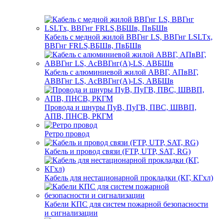
Кабель с медной жилой ВВГнг LS, ВВГнг LSLTx,
ВВГнг FRLS,ВБШв, ПвБШв
Кабель с алюминиевой жилой АВВГ, АПвВГ,
АВВГнг LS, АсВВГнг(А)-LS, АВБШв
Провода и шнуры ПуВ, ПуГВ, ПВС, ШВВП,
АПВ, ПНСВ, РКГМ
Ретро провод
Кабель и провод связи (FTP, UTP, SAT, RG)
Кабель для нестационарной прокладки (КГ, КГхл)
Кабели КПС для систем пожарной безопасности
и сигнализации