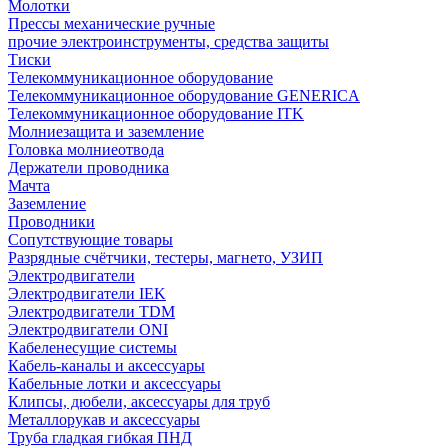
Молотки
Прессы механические ручные
прочие электроинструменты, средства защиты
Тиски
Телекоммуникационное оборудование
Телекоммуникационное оборудование GENERICA
Телекоммуникационное оборудование ITK
Молниезащита и заземление
Головка молниеотвода
Держатели проводника
Мачта
Заземление
Проводники
Сопутствующие товары
Разрядные счётчики, тестеры, магнето, УЗИП
Электродвигатели
Электродвигатели IEK
Электродвигатели TDM
Электродвигатели ONI
Кабеленесущие системы
Кабель-каналы и аксессуары
Кабельные лотки и аксессуары
Клипсы, дюбели, аксессуары для труб
Металлорукав и аксессуары
Труба гладкая гибкая ПНД