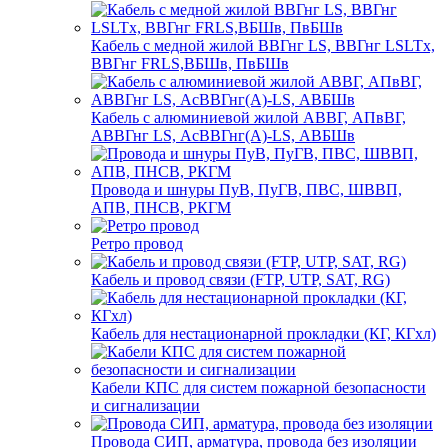
Кабель с медной жилой ВВГнг LS, ВВГнг LSLTx,
ВВГнг FRLS,ВБШв, ПвБШв
Кабель с алюминиевой жилой АВВГ, АПвВГ,
АВВГнг LS, АсВВГнг(А)-LS, АВБШв
Провода и шнуры ПуВ, ПуГВ, ПВС, ШВВП,
АПВ, ПНСВ, РКГМ
Ретро провод
Кабель и провод связи (FTP, UTP, SAT, RG)
Кабель для нестационарной прокладки (КГ, КГхл)
Кабели КПС для систем пожарной безопасности
и сигнализации
Провода СИП, арматура, провода без изоляции