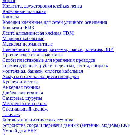
Бирки
Изолента, двухстороняя клейкая лента
Кабельные протяжки
Клипсы
Колодки клеммные для сетей уличного освещения
Колпачки, КИЗ
Лента алюминиевая клейкая TDM
Маркеры кабельные
Маркеры перманентные
Наконечники, гильзы, разъемы, шайбы, клеммы, ЗВИ
Прочие изделия для монтажа
Скобы пластиковые для крепления проводов
Термоусадочные трубки, перчатки, ленты, спираль
монтажная, бандаж, оплетка кабельная
Хомуты и самоклеющиеся площадки
Крепеж и метизы
Анкерная техника
Дюбельная техника
Саморезы, шурупы
Метрический крепеж
Специальный крепеж
Такелаж
Бытовая и климатическая техника
Устройства сбора и передачи данных (антенны, модемы) EKF
Умный дом EKF