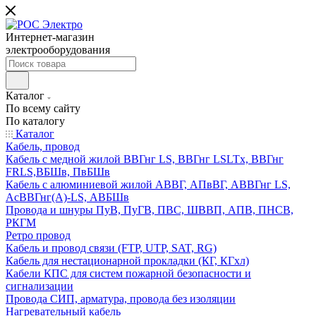
Интернет-магазин
электрооборудования
Каталог
По всему сайту
По каталогу
Каталог
Кабель, провод
Кабель с медной жилой ВВГнг LS, ВВГнг LSLTx, ВВГнг
FRLS,ВБШв, ПвБШв
Кабель с алюминиевой жилой АВВГ, АПвВГ, АВВГнг LS,
АсВВГнг(А)-LS, АВБШв
Провода и шнуры ПуВ, ПуГВ, ПВС, ШВВП, АПВ, ПНСВ,
РКГМ
Ретро провод
Кабель и провод связи (FTP, UTP, SAT, RG)
Кабель для нестационарной прокладки (КГ, КГхл)
Кабели КПС для систем пожарной безопасности и
сигнализации
Провода СИП, арматура, провода без изоляции
Нагревательный кабель