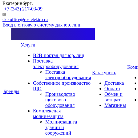
Екатеринбург
+7 (343) 217-03-99
ekb.office@ros-elektro.ru
Вход в оптовую систему для юр. лиц
Услуги
B2B-портал для юр. лиц
Поставка
электрооборудования
Комп
Поставка
Как купить
электрооборудования
Собственное производство
Доставка
ЩО
Оплата
Бренды
Производство
Обмен и
щитового
возврат
оборудования
Магазины
Комплексная
молниезащита
Молниезащита
зданий и
сооружений