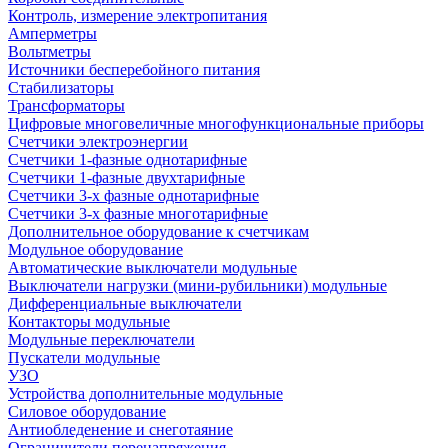
Контроль, измерение электропитания
Амперметры
Вольтметры
Источники бесперебойного питания
Стабилизаторы
Трансформаторы
Цифровые многовеличные многофункциональные приборы
Счетчики электроэнергии
Счетчики 1-фазные однотарифные
Счетчики 1-фазные двухтарифные
Счетчики 3-х фазные однотарифные
Счетчики 3-х фазные многотарифные
Дополнительное оборудование к счетчикам
Модульное оборудование
Автоматические выключатели модульные
Выключатели нагрузки (мини-рубильники) модульные
Дифференциальные выключатели
Контакторы модульные
Модульные переключатели
Пускатели модульные
УЗО
Устройства дополнительные модульные
Силовое оборудование
Антиобледенение и снеготаяние
Ограничители перенапряжения