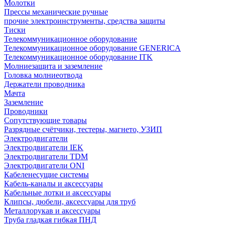
Молотки
Прессы механические ручные
прочие электроинструменты, средства защиты
Тиски
Телекоммуникационное оборудование
Телекоммуникационное оборудование GENERICA
Телекоммуникационное оборудование ITK
Молниезащита и заземление
Головка молниеотвода
Держатели проводника
Мачта
Заземление
Проводники
Сопутствующие товары
Разрядные счётчики, тестеры, магнето, УЗИП
Электродвигатели
Электродвигатели IEK
Электродвигатели TDM
Электродвигатели ONI
Кабеленесущие системы
Кабель-каналы и аксессуары
Кабельные лотки и аксессуары
Клипсы, дюбели, аксессуары для труб
Металлорукав и аксессуары
Труба гладкая гибкая ПНД