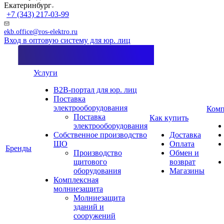
Екатеринбург
+7 (343) 217-03-99
ekb.office@ros-elektro.ru
Вход в оптовую систему для юр. лиц
Услуги
B2B-портал для юр. лиц
Поставка
электрооборудования
Комп
Поставка
Как купить
электрооборудования
Собственное производство
Доставка
ЩО
Оплата
Бренды
Производство
Обмен и
щитового
возврат
оборудования
Магазины
Комплексная
молниезащита
Молниезащита
зданий и
сооружений