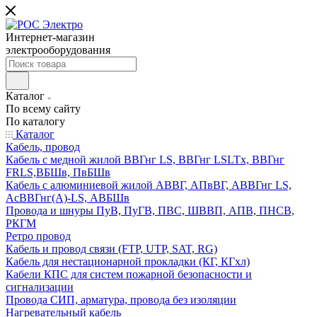
Интернет-магазин
электрооборудования
Каталог
По всему сайту
По каталогу
Каталог
Кабель, провод
Кабель с медной жилой ВВГнг LS, ВВГнг LSLTx, ВВГнг
FRLS,ВБШв, ПвБШв
Кабель с алюминиевой жилой АВВГ, АПвВГ, АВВГнг LS,
АсВВГнг(А)-LS, АВБШв
Провода и шнуры ПуВ, ПуГВ, ПВС, ШВВП, АПВ, ПНСВ,
РКГМ
Ретро провод
Кабель и провод связи (FTP, UTP, SAT, RG)
Кабель для нестационарной прокладки (КГ, КГхл)
Кабели КПС для систем пожарной безопасности и
сигнализации
Провода СИП, арматура, провода без изоляции
Нагревательный кабель