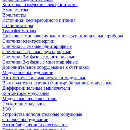
Контроль, измерение электропитания
Амперметры
Вольтметры
Источники бесперебойного питания
Стабилизаторы
Трансформаторы
Цифровые многовеличные многофункциональные приборы
Счетчики электроэнергии
Счетчики 1-фазные однотарифные
Счетчики 1-фазные двухтарифные
Счетчики 3-х фазные однотарифные
Счетчики 3-х фазные многотарифные
Дополнительное оборудование к счетчикам
Модульное оборудование
Автоматические выключатели модульные
Выключатели нагрузки (мини-рубильники) модульные
Дифференциальные выключатели
Контакторы модульные
Модульные переключатели
Пускатели модульные
УЗО
Устройства дополнительные модульные
Силовое оборудование
Антиобледенение и снеготаяние
Ограничители перенапряжения