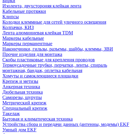
Бирки
Изолента, двухстороняя клейкая лента
Кабельные протяжки
Клипсы
Колодки клеммные для сетей уличного освещения
Колпачки, КИЗ
Лента алюминиевая клейкая TDM
Маркеры кабельные
Маркеры перманентные
Наконечники, гильзы, разъемы, шайбы, клеммы, ЗВИ
Прочие изделия для монтажа
Скобы пластиковые для крепления проводов
Термоусадочные трубки, перчатки, ленты, спираль
монтажная, бандаж, оплетка кабельная
Хомуты и самоклеющиеся площадки
Крепеж и метизы
Анкерная техника
Дюбельная техника
Саморезы, шурупы
Метрический крепеж
Специальный крепеж
Такелаж
Бытовая и климатическая техника
Устройства сбора и передачи данных (антенны, модемы) EKF
Умный дом EKF