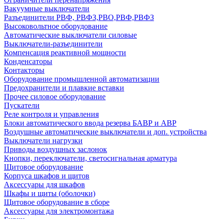
Вакуумные выключатели
Разъединители РВФ, РВФЗ,РВО,РВФ,РВФЗ
Высоковольтное оборудование
Автоматические выключатели cиловые
Выключатели-разъединители
Компенсация реактивной мощности
Конденсаторы
Контакторы
Оборудование промышленной автоматизации
Предохранители и плавкие вставки
Прочее силовое оборудование
Пускатели
Реле контроля и управления
Блоки автоматического ввода резерва БАВР и АВР
Воздушные автоматические выключатели и доп. устройства
Выключатели нагрузки
Приводы воздушных заслонок
Кнопки, переключатели, светосигнальная арматура
Щитовое оборудование
Корпуса шкафов и щитов
Аксессуары для шкафов
Шкафы и щиты (оболочки)
Щитовое оборудование в сборе
Аксессуары для электромонтажа