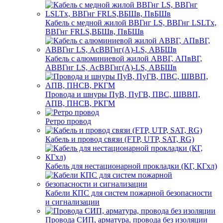
Кабель с медной жилой ВВГнг LS, ВВГнг LSLTx,
ВВГнг FRLS,ВБШв, ПвБШв
Кабель с алюминиевой жилой АВВГ, АПвВГ,
АВВГнг LS, АсВВГнг(А)-LS, АВБШв
Провода и шнуры ПуВ, ПуГВ, ПВС, ШВВП,
АПВ, ПНСВ, РКГМ
Ретро провод
Кабель и провод связи (FTP, UTP, SAT, RG)
Кабель для нестационарной прокладки (КГ, КГхл)
Кабели КПС для систем пожарной безопасности
и сигнализации
Провода СИП, арматура, провода без изоляции