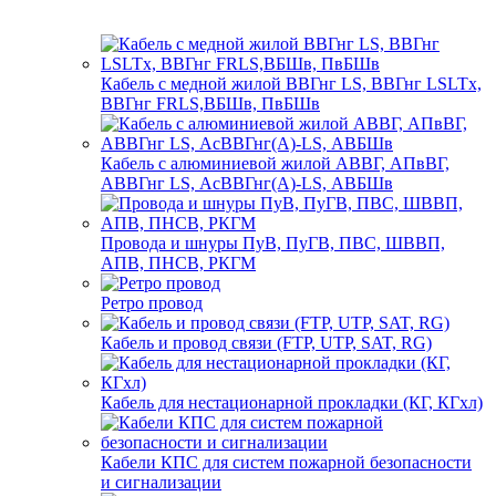
Кабель с медной жилой ВВГнг LS, ВВГнг LSLTx,
ВВГнг FRLS,ВБШв, ПвБШв
Кабель с алюминиевой жилой АВВГ, АПвВГ,
АВВГнг LS, АсВВГнг(А)-LS, АВБШв
Провода и шнуры ПуВ, ПуГВ, ПВС, ШВВП,
АПВ, ПНСВ, РКГМ
Ретро провод
Кабель и провод связи (FTP, UTP, SAT, RG)
Кабель для нестационарной прокладки (КГ, КГхл)
Кабели КПС для систем пожарной безопасности
и сигнализации