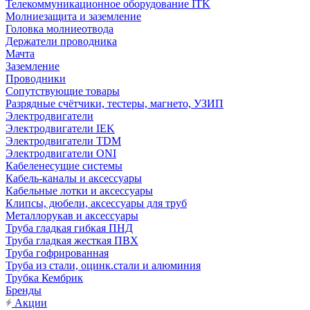
Телекоммуникационное оборудование ITK
Молниезащита и заземление
Головка молниеотвода
Держатели проводника
Мачта
Заземление
Проводники
Сопутствующие товары
Разрядные счётчики, тестеры, магнето, УЗИП
Электродвигатели
Электродвигатели IEK
Электродвигатели TDM
Электродвигатели ONI
Кабеленесущие системы
Кабель-каналы и аксессуары
Кабельные лотки и аксессуары
Клипсы, дюбели, аксессуары для труб
Металлорукав и аксессуары
Труба гладкая гибкая ПНД
Труба гладкая жесткая ПВХ
Труба гофрированная
Труба из стали, оцинк.стали и алюминия
Трубка Кембрик
Бренды
Акции