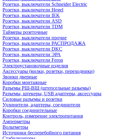
Розетки, выключатели Schneider Electric
Розетки, выключатели Hegel
Розетки, выключатели IEK
Розетки, выключатели ASD
Розетки, выключатели TDM
Таймеры розеточные
Розетки, выключатели прочие
Розетки, выключатели РАСПРОДАЖА
Розетки, выключатели DKC
Розетки, выключатели ЭРА
Розетки, выключатели Feron
Электроустановочные изделия
Аксессуары (вилки, розетки, переходники)
Звонки дверные
Коробки монтажные
Разъемы РШ-ВШ (штепсельные разьемы)
Разъемы, штекеры, USB адаптеры, аксессуары
Силовые разъемы и розетки
Удлинители, адаптеры, соединители
Коробки соединительные
Контроль, измерение электропитания
Амперметры
Вольтметры
Источники бесперебойного питания
Стабилизаторы