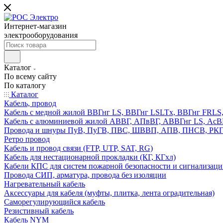
Интернет-магазин
электрооборудования
Каталог
По всему сайту
По каталогу
Каталог
Кабель, провод
Кабель с медной жилой ВВГнг LS, ВВГнг LSLTx, ВВГнг FR
Кабель с алюминиевой жилой АВВГ, АПвВГ, АВВГнг LS, Ас
Провода и шнуры ПуВ, ПуГВ, ПВС, ШВВП, АПВ, ПНСВ, РК
Ретро провод
Кабель и провод связи (FTP, UTP, SAT, RG)
Кабель для нестационарной прокладки (КГ, КГхл)
Кабели КПС для систем пожарной безопасности и сигнализац
Провода СИП, арматура, провода без изоляции
Нагревательный кабель
Аксессуары для кабеля (муфты, плитка, лента оградительная)
Саморегулирующийся кабель
Резистивный кабель
Кабель NYM