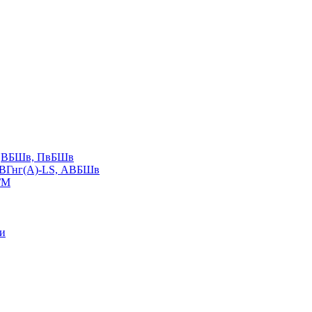
LS,ВБШв, ПвБШв
ВВГнг(А)-LS, АВБШв
ГМ
ии