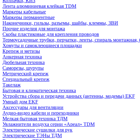
Колпачки, КИЗ
Лента алюминиевая клейкая TDM
Маркеры кабельные
Маркеры перманентные
Наконечники, гильзы, разъемы, шайбы, клеммы, ЗВИ
Прочие изделия для монтажа
Скобы пластиковые для крепления проводов
Термоусадочные трубки, перчатки, ленты, спираль монтажная, 
Хомуты и самоклеющиеся площадки
Крепеж и метизы
Анкерная техника
Дюбельная техника
Саморезы, шурупы
Метрический крепеж
Специальный крепеж
Такелаж
Бытовая и климатическая техника
Устройства сбора и передачи данных (антенны, модемы) EKF
Умный дом EKF
Аксессуары для вентиляции
Аудио-видео кабели и переходники
Мелкая бытовая техника ТДМ
Увлажнители воздуха серии «Ареал» TDM
Электрические сушилки для рук
Электрические ТЭНы ТДМ