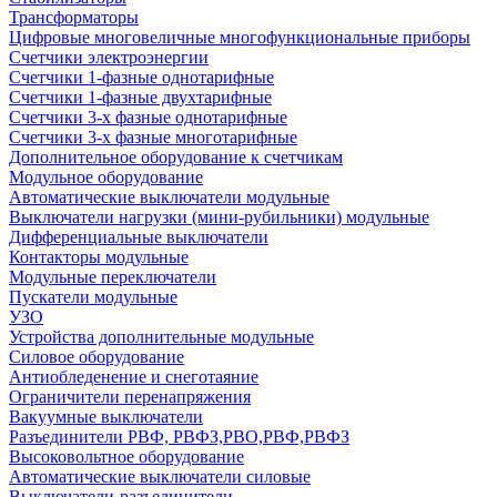
Трансформаторы
Цифровые многовеличные многофункциональные приборы
Счетчики электроэнергии
Счетчики 1-фазные однотарифные
Счетчики 1-фазные двухтарифные
Счетчики 3-х фазные однотарифные
Счетчики 3-х фазные многотарифные
Дополнительное оборудование к счетчикам
Модульное оборудование
Автоматические выключатели модульные
Выключатели нагрузки (мини-рубильники) модульные
Дифференциальные выключатели
Контакторы модульные
Модульные переключатели
Пускатели модульные
УЗО
Устройства дополнительные модульные
Силовое оборудование
Антиобледенение и снеготаяние
Ограничители перенапряжения
Вакуумные выключатели
Разъединители РВФ, РВФЗ,РВО,РВФ,РВФЗ
Высоковольтное оборудование
Автоматические выключатели cиловые
Выключатели-разъединители