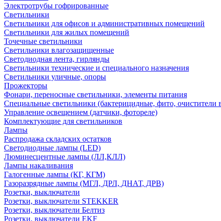
Электротрубы гофрированные
Светильники
Светильники для офисов и административных помещений
Светильники для жилых помещений
Точечные светильники
Светильники влагозащищенные
Светодиодная лента, гирлянды
Светильники технические и специального назначения
Светильники уличные, опоры
Прожекторы
Фонари, переносные светильники, элементы питания
Специальные светильники (бактерицидные, фито, очистители в
Управление освещением (датчики, фотореле)
Комплектующие для светильников
Лампы
Распродажа складских остатков
Светодиодные лампы (LED)
Люминесцентные лампы (ЛЛ,КЛЛ)
Лампы накаливания
Галогенные лампы (КГ, КГМ)
Газоразрядные лампы (МГЛ, ДРЛ, ДНАТ, ДРВ)
Розетки, выключатели
Розетки, выключатели STEKKER
Розетки, выключатели Белтиз
Розетки, выключатели EKF