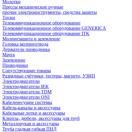
Молотки
Прессы механические ручные
прочие электроинструменты, средства защиты
Тиски
Телекоммуникационное оборудование
Телекоммуникационное оборудование GENERICA
Телекоммуникационное оборудование ITK
Молниезащита и заземление
Головка молниеотвода
Держатели проводника
Мачта
Заземление
Проводники
Сопутствующие товары
Разрядные счётчики, тестеры, магнето, УЗИП
Электродвигатели
Электродвигатели IEK
Электродвигатели TDM
Электродвигатели ONI
Кабеленесущие системы
Кабель-каналы и аксессуары
Кабельные лотки и аксессуары
Клипсы, дюбели, аксессуары для труб
Металлорукав и аксессуары
Труба гладкая гибкая ПНД