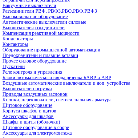
Вакуумные выключатели
Разъединители РВФ, РВФЗ,РВО,РВФ,РВФЗ
Высоковольтное оборудование
Автоматические выключатели cиловые
Выключатели-разъединители
Компенсация реактивной мощности
Конденсаторы
Контакторы
Оборудование промышленной автоматизации
Предохранители и плавкие вставки
Прочее силовое оборудование
Пускатели
Реле контроля и управления
Блоки автоматического ввода резерва БАВР и АВР
Воздушные автоматические выключатели и доп. устройства
Выключатели нагрузки
Приводы воздушных заслонок
Кнопки, переключатели, светосигнальная арматура
Щитовое оборудование
Корпуса шкафов и щитов
Аксессуары для шкафов
Шкафы и щиты (оболочки)
Щитовое оборудование в сборе
Аксессуары для электромонтажа