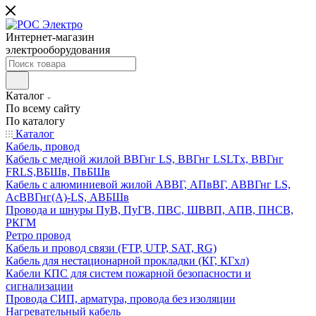
Интернет-магазин
электрооборудования
Каталог
По всему сайту
По каталогу
Каталог
Кабель, провод
Кабель с медной жилой ВВГнг LS, ВВГнг LSLTx, ВВГнг
FRLS,ВБШв, ПвБШв
Кабель с алюминиевой жилой АВВГ, АПвВГ, АВВГнг LS,
АсВВГнг(А)-LS, АВБШв
Провода и шнуры ПуВ, ПуГВ, ПВС, ШВВП, АПВ, ПНСВ,
РКГМ
Ретро провод
Кабель и провод связи (FTP, UTP, SAT, RG)
Кабель для нестационарной прокладки (КГ, КГхл)
Кабели КПС для систем пожарной безопасности и
сигнализации
Провода СИП, арматура, провода без изоляции
Нагревательный кабель