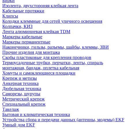
Бирки
Изолента, двухстороняя клейкая лента
Кабельные протяжки
Клипсы
Колодки клеммные для сетей уличного освещения
Колпачки, КИЗ
Лента алюминиевая клейкая TDM
Маркеры кабельные
Маркеры перманентные
Наконечники, гильзы, разъемы, шайбы, клеммы, ЗВИ
Прочие изделия для монтажа
Скобы пластиковые для крепления проводов
Термоусадочные трубки, перчатки, ленты, спираль
монтажная, бандаж, оплетка кабельная
Хомуты и самоклеющиеся площадки
Крепеж и метизы
Анкерная техника
Дюбельная техника
Саморезы, шурупы
Метрический крепеж
Специальный крепеж
Такелаж
Бытовая и климатическая техника
Устройства сбора и передачи данных (антенны, модемы) EKF
Умный дом EKF