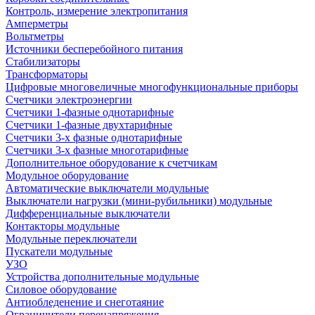
Контроль, измерение электропитания
Амперметры
Вольтметры
Источники бесперебойного питания
Стабилизаторы
Трансформаторы
Цифровые многовеличные многофункциональные приборы
Счетчики электроэнергии
Счетчики 1-фазные однотарифные
Счетчики 1-фазные двухтарифные
Счетчики 3-х фазные однотарифные
Счетчики 3-х фазные многотарифные
Дополнительное оборудование к счетчикам
Модульное оборудование
Автоматические выключатели модульные
Выключатели нагрузки (мини-рубильники) модульные
Дифференциальные выключатели
Контакторы модульные
Модульные переключатели
Пускатели модульные
УЗО
Устройства дополнительные модульные
Силовое оборудование
Антиобледенение и снеготаяние
Ограничители перенапряжения