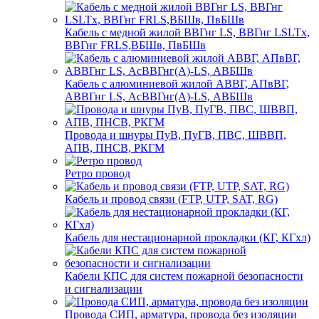
Кабель с медной жилой ВВГнг LS, ВВГнг LSLTx,
ВВГнг FRLS,ВБШв, ПвБШв
Кабель с алюминиевой жилой АВВГ, АПвВГ,
АВВГнг LS, АсВВГнг(А)-LS, АВБШв
Провода и шнуры ПуВ, ПуГВ, ПВС, ШВВП,
АПВ, ПНСВ, РКГМ
Ретро провод
Кабель и провод связи (FTP, UTP, SAT, RG)
Кабель для нестационарной прокладки (КГ, КГхл)
Кабели КПС для систем пожарной безопасности
и сигнализации
Провода СИП, арматура, провода без изоляции