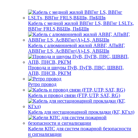
Кабель с медной жилой ВВГнг LS, ВВГнг LSLTx,
ВВГнг FRLS,ВБШв, ПвБШв
Кабель с алюминиевой жилой АВВГ, АПвВГ,
АВВГнг LS, АсВВГнг(А)-LS, АВБШв
Провода и шнуры ПуВ, ПуГВ, ПВС, ШВВП,
АПВ, ПНСВ, РКГМ
Ретро провод
Кабель и провод связи (FTP, UTP, SAT, RG)
Кабель для нестационарной прокладки (КГ, КГхл)
Кабели КПС для систем пожарной безопасности
и сигнализации