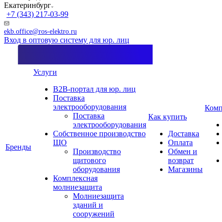
Екатеринбург
+7 (343) 217-03-99
ekb.office@ros-elektro.ru
Вход в оптовую систему для юр. лиц
Услуги
B2B-портал для юр. лиц
Поставка
электрооборудования
Комп
Поставка
Как купить
электрооборудования
Собственное производство
Доставка
ЩО
Оплата
Бренды
Производство
Обмен и
щитового
возврат
оборудования
Магазины
Комплексная
молниезащита
Молниезащита
зданий и
сооружений