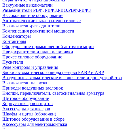
Вакуумные выключатели
Разъединители РВФ, РВФЗ,РВО,РВФ,РВФЗ
Высоковольтное оборудование
Автоматические выключатели cиловые
Выключатели-разъединители
Компенсация реактивной мощности
Конденсаторы
Контакторы
Оборудование промышленной автоматизации
Предохранители и плавкие вставки
Прочее силовое оборудование
Пускатели
Реле контроля и управления
Блоки автоматического ввода резерва БАВР и АВР
Воздушные автоматические выключатели и доп. устройства
Выключатели нагрузки
Приводы воздушных заслонок
Кнопки, переключатели, светосигнальная арматура
Щитовое оборудование
Корпуса шкафов и щитов
Аксессуары для шкафов
Шкафы и щиты (оболочки)
Щитовое оборудование в сборе
Аксессуары для электромонтажа