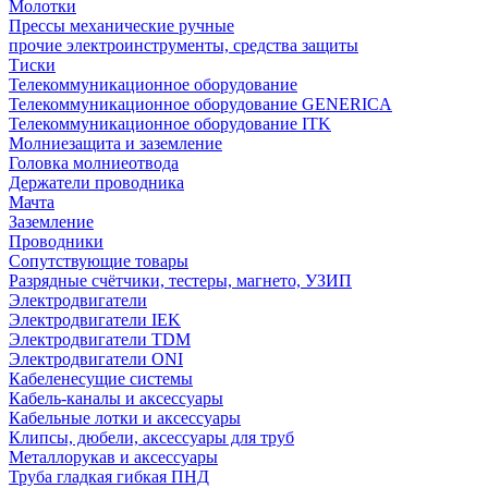
Молотки
Прессы механические ручные
прочие электроинструменты, средства защиты
Тиски
Телекоммуникационное оборудование
Телекоммуникационное оборудование GENERICA
Телекоммуникационное оборудование ITK
Молниезащита и заземление
Головка молниеотвода
Держатели проводника
Мачта
Заземление
Проводники
Сопутствующие товары
Разрядные счётчики, тестеры, магнето, УЗИП
Электродвигатели
Электродвигатели IEK
Электродвигатели TDM
Электродвигатели ONI
Кабеленесущие системы
Кабель-каналы и аксессуары
Кабельные лотки и аксессуары
Клипсы, дюбели, аксессуары для труб
Металлорукав и аксессуары
Труба гладкая гибкая ПНД