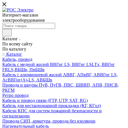
Интернет-магазин
электрооборудования
Каталог
По всему сайту
По каталогу
Каталог
Кабель, провод
Кабель с медной жилой ВВГнг LS, ВВГнг LSLTx, ВВГнг
FRLS,ВБШв, ПвБШв
Кабель с алюминиевой жилой АВВГ, АПвВГ, АВВГнг LS,
АсВВГнг(А)-LS, АВБШв
Провода и шнуры ПуВ, ПуГВ, ПВС, ШВВП, АПВ, ПНСВ,
РКГМ
Ретро провод
Кабель и провод связи (FTP, UTP, SAT, RG)
Кабель для нестационарной прокладки (КГ, КГхл)
Кабели КПС для систем пожарной безопасности и
сигнализации
Провода СИП, арматура, провода без изоляции
Нагревательный кабель