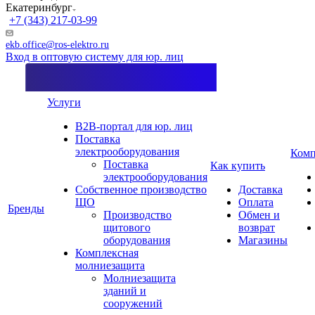
Екатеринбург
+7 (343) 217-03-99
ekb.office@ros-elektro.ru
Вход в оптовую систему для юр. лиц
Услуги
B2B-портал для юр. лиц
Поставка
электрооборудования
Комп
Поставка
Как купить
электрооборудования
Собственное производство
Доставка
ЩО
Оплата
Бренды
Производство
Обмен и
щитового
возврат
оборудования
Магазины
Комплексная
молниезащита
Молниезащита
зданий и
сооружений