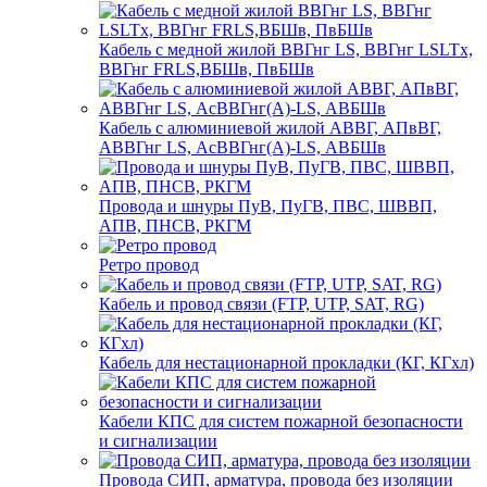
Кабель с медной жилой ВВГнг LS, ВВГнг LSLTx,
ВВГнг FRLS,ВБШв, ПвБШв
Кабель с алюминиевой жилой АВВГ, АПвВГ,
АВВГнг LS, АсВВГнг(А)-LS, АВБШв
Провода и шнуры ПуВ, ПуГВ, ПВС, ШВВП,
АПВ, ПНСВ, РКГМ
Ретро провод
Кабель и провод связи (FTP, UTP, SAT, RG)
Кабель для нестационарной прокладки (КГ, КГхл)
Кабели КПС для систем пожарной безопасности
и сигнализации
Провода СИП, арматура, провода без изоляции