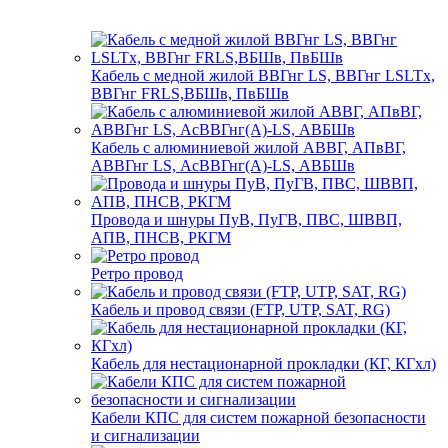
Кабель с медной жилой ВВГнг LS, ВВГнг LSLTx,
ВВГнг FRLS,ВБШв, ПвБШв
Кабель с алюминиевой жилой АВВГ, АПвВГ,
АВВГнг LS, АсВВГнг(А)-LS, АВБШв
Провода и шнуры ПуВ, ПуГВ, ПВС, ШВВП,
АПВ, ПНСВ, РКГМ
Ретро провод
Кабель и провод связи (FTP, UTP, SAT, RG)
Кабель для нестационарной прокладки (КГ, КГхл)
Кабели КПС для систем пожарной безопасности
и сигнализации