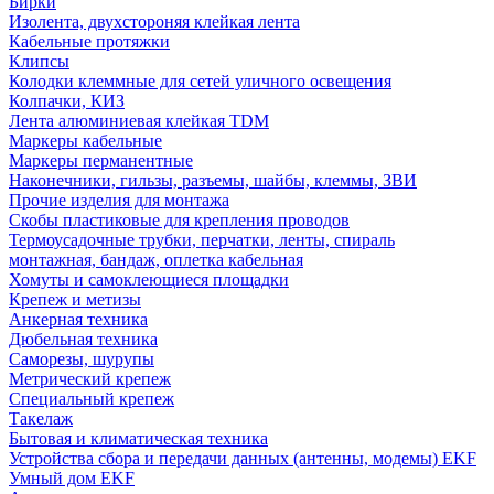
Бирки
Изолента, двухстороняя клейкая лента
Кабельные протяжки
Клипсы
Колодки клеммные для сетей уличного освещения
Колпачки, КИЗ
Лента алюминиевая клейкая TDM
Маркеры кабельные
Маркеры перманентные
Наконечники, гильзы, разъемы, шайбы, клеммы, ЗВИ
Прочие изделия для монтажа
Скобы пластиковые для крепления проводов
Термоусадочные трубки, перчатки, ленты, спираль
монтажная, бандаж, оплетка кабельная
Хомуты и самоклеющиеся площадки
Крепеж и метизы
Анкерная техника
Дюбельная техника
Саморезы, шурупы
Метрический крепеж
Специальный крепеж
Такелаж
Бытовая и климатическая техника
Устройства сбора и передачи данных (антенны, модемы) EKF
Умный дом EKF