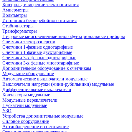
Контроль, измерение электропитания
Амперметры
Вольтметры
Источники бесперебойного питания
Стабилизаторы
Трансформаторы
Цифровые многовеличные многофункциональные приборы
Счетчики электроэнергии
Счетчики 1-фазные однотарифные
Счетчики 1-фазные двухтарифные
Счетчики 3-х фазные однотарифные
Счетчики 3-х фазные многотарифные
Дополнительное оборудование к счетчикам
Модульное оборудование
Автоматические выключатели модульные
Выключатели нагрузки (мини-рубильники) модульные
Дифференциальные выключатели
Контакторы модульные
Модульные переключатели
Пускатели модульные
УЗО
Устройства дополнительные модульные
Силовое оборудование
Антиобледенение и снеготаяние
Ограничители перенапряжения