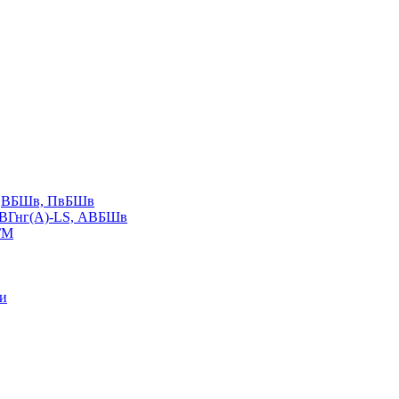
LS,ВБШв, ПвБШв
ВВГнг(А)-LS, АВБШв
ГМ
ии