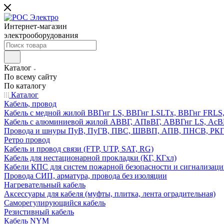
Интернет-магазин
электрооборудования
Каталог
По всему сайту
По каталогу
Каталог
Кабель, провод
Кабель с медной жилой ВВГнг LS, ВВГнг LSLTx, ВВГнг FR
Кабель с алюминиевой жилой АВВГ, АПвВГ, АВВГнг LS, Ас
Провода и шнуры ПуВ, ПуГВ, ПВС, ШВВП, АПВ, ПНСВ, РК
Ретро провод
Кабель и провод связи (FTP, UTP, SAT, RG)
Кабель для нестационарной прокладки (КГ, КГхл)
Кабели КПС для систем пожарной безопасности и сигнализац
Провода СИП, арматура, провода без изоляции
Нагревательный кабель
Аксессуары для кабеля (муфты, плитка, лента оградительная)
Саморегулирующийся кабель
Резистивный кабель
Кабель NYM