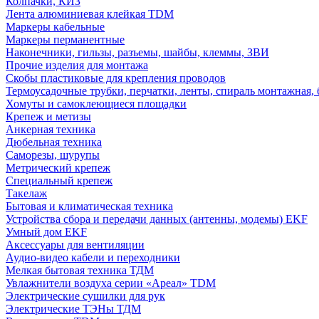
Колпачки, КИЗ
Лента алюминиевая клейкая TDM
Маркеры кабельные
Маркеры перманентные
Наконечники, гильзы, разъемы, шайбы, клеммы, ЗВИ
Прочие изделия для монтажа
Скобы пластиковые для крепления проводов
Термоусадочные трубки, перчатки, ленты, спираль монтажная, 
Хомуты и самоклеющиеся площадки
Крепеж и метизы
Анкерная техника
Дюбельная техника
Саморезы, шурупы
Метрический крепеж
Специальный крепеж
Такелаж
Бытовая и климатическая техника
Устройства сбора и передачи данных (антенны, модемы) EKF
Умный дом EKF
Аксессуары для вентиляции
Аудио-видео кабели и переходники
Мелкая бытовая техника ТДМ
Увлажнители воздуха серии «Ареал» TDM
Электрические сушилки для рук
Электрические ТЭНы ТДМ