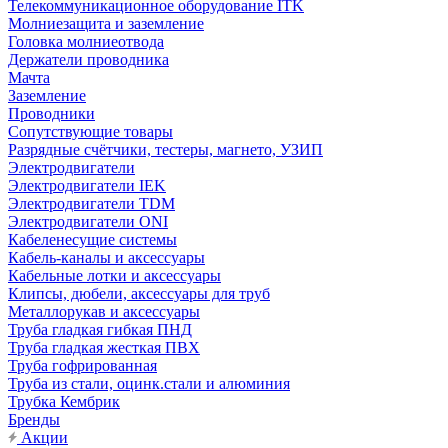
Телекоммуникационное оборудование ITK
Молниезащита и заземление
Головка молниеотвода
Держатели проводника
Мачта
Заземление
Проводники
Сопутствующие товары
Разрядные счётчики, тестеры, магнето, УЗИП
Электродвигатели
Электродвигатели IEK
Электродвигатели TDM
Электродвигатели ONI
Кабеленесущие системы
Кабель-каналы и аксессуары
Кабельные лотки и аксессуары
Клипсы, дюбели, аксессуары для труб
Металлорукав и аксессуары
Труба гладкая гибкая ПНД
Труба гладкая жесткая ПВХ
Труба гофрированная
Труба из стали, оцинк.стали и алюминия
Трубка Кембрик
Бренды
Акции