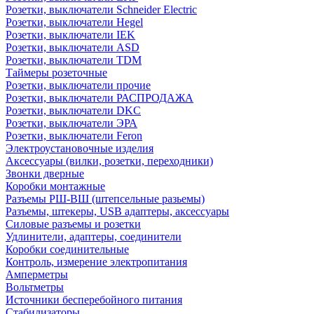
Розетки, выключатели Schneider Electric
Розетки, выключатели Hegel
Розетки, выключатели IEK
Розетки, выключатели ASD
Розетки, выключатели TDM
Таймеры розеточные
Розетки, выключатели прочие
Розетки, выключатели РАСПРОДАЖА
Розетки, выключатели DKC
Розетки, выключатели ЭРА
Розетки, выключатели Feron
Электроустановочные изделия
Аксессуары (вилки, розетки, переходники)
Звонки дверные
Коробки монтажные
Разъемы РШ-ВШ (штепсельные разьемы)
Разъемы, штекеры, USB адаптеры, аксессуары
Силовые разъемы и розетки
Удлинители, адаптеры, соединители
Коробки соединительные
Контроль, измерение электропитания
Амперметры
Вольтметры
Источники бесперебойного питания
Стабилизаторы