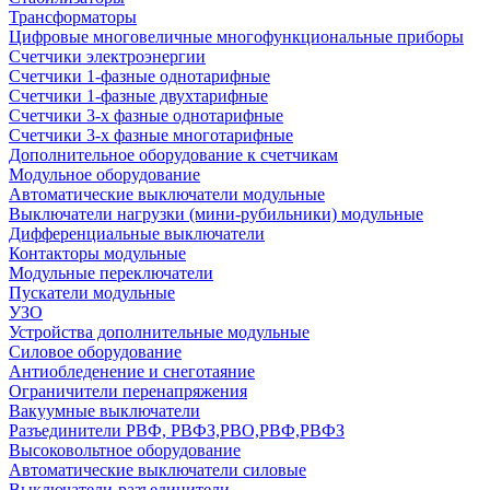
Трансформаторы
Цифровые многовеличные многофункциональные приборы
Счетчики электроэнергии
Счетчики 1-фазные однотарифные
Счетчики 1-фазные двухтарифные
Счетчики 3-х фазные однотарифные
Счетчики 3-х фазные многотарифные
Дополнительное оборудование к счетчикам
Модульное оборудование
Автоматические выключатели модульные
Выключатели нагрузки (мини-рубильники) модульные
Дифференциальные выключатели
Контакторы модульные
Модульные переключатели
Пускатели модульные
УЗО
Устройства дополнительные модульные
Силовое оборудование
Антиобледенение и снеготаяние
Ограничители перенапряжения
Вакуумные выключатели
Разъединители РВФ, РВФЗ,РВО,РВФ,РВФЗ
Высоковольтное оборудование
Автоматические выключатели cиловые
Выключатели-разъединители