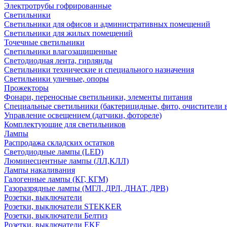
Электротрубы гофрированные
Светильники
Светильники для офисов и административных помещений
Светильники для жилых помещений
Точечные светильники
Светильники влагозащищенные
Светодиодная лента, гирлянды
Светильники технические и специального назначения
Светильники уличные, опоры
Прожекторы
Фонари, переносные светильники, элементы питания
Специальные светильники (бактерицидные, фито, очистители в
Управление освещением (датчики, фотореле)
Комплектующие для светильников
Лампы
Распродажа складских остатков
Светодиодные лампы (LED)
Люминесцентные лампы (ЛЛ,КЛЛ)
Лампы накаливания
Галогенные лампы (КГ, КГМ)
Газоразрядные лампы (МГЛ, ДРЛ, ДНАТ, ДРВ)
Розетки, выключатели
Розетки, выключатели STEKKER
Розетки, выключатели Белтиз
Розетки, выключатели EKF