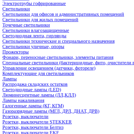
Электротрубы гофрированные
Светильники
Светильники для офисов и административных помещений
Светильники для жилых помещений
Точечные светильники
Светильники влагозащищенные
Светодиодная лента, гирлянды
Светильники технические и специального назначения
Светильники уличные, опоры
Прожекторы
Фонари, переносные светильники, элементы питания
Специальные светильники (бактерицидные, фито, очистители в
Управление освещением (датчики, фотореле)
Комплектующие для светильников
Лампы
Распродажа складских остатков
Светодиодные лампы (LED)
Люминесцентные лампы (ЛЛ,КЛЛ)
Лампы накаливания
Галогенные лампы (КГ, КГМ)
Газоразрядные лампы (МГЛ, ДРЛ, ДНАТ, ДРВ)
Розетки, выключатели
Розетки, выключатели STEKKER
Розетки, выключатели Белтиз
Розетки, выключатели EKF