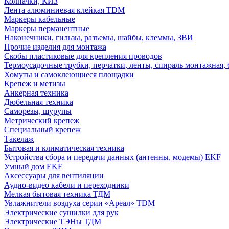
Колпачки, КИЗ
Лента алюминиевая клейкая TDM
Маркеры кабельные
Маркеры перманентные
Наконечники, гильзы, разъемы, шайбы, клеммы, ЗВИ
Прочие изделия для монтажа
Скобы пластиковые для крепления проводов
Термоусадочные трубки, перчатки, ленты, спираль монтажная, 
Хомуты и самоклеющиеся площадки
Крепеж и метизы
Анкерная техника
Дюбельная техника
Саморезы, шурупы
Метрический крепеж
Специальный крепеж
Такелаж
Бытовая и климатическая техника
Устройства сбора и передачи данных (антенны, модемы) EKF
Умный дом EKF
Аксессуары для вентиляции
Аудио-видео кабели и переходники
Мелкая бытовая техника ТДМ
Увлажнители воздуха серии «Ареал» TDM
Электрические сушилки для рук
Электрические ТЭНы ТДМ