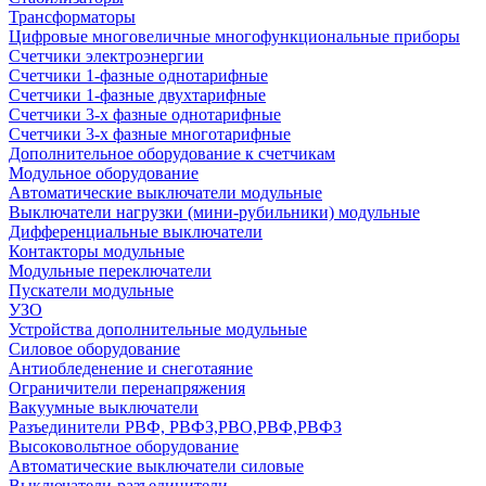
Трансформаторы
Цифровые многовеличные многофункциональные приборы
Счетчики электроэнергии
Счетчики 1-фазные однотарифные
Счетчики 1-фазные двухтарифные
Счетчики 3-х фазные однотарифные
Счетчики 3-х фазные многотарифные
Дополнительное оборудование к счетчикам
Модульное оборудование
Автоматические выключатели модульные
Выключатели нагрузки (мини-рубильники) модульные
Дифференциальные выключатели
Контакторы модульные
Модульные переключатели
Пускатели модульные
УЗО
Устройства дополнительные модульные
Силовое оборудование
Антиобледенение и снеготаяние
Ограничители перенапряжения
Вакуумные выключатели
Разъединители РВФ, РВФЗ,РВО,РВФ,РВФЗ
Высоковольтное оборудование
Автоматические выключатели cиловые
Выключатели-разъединители