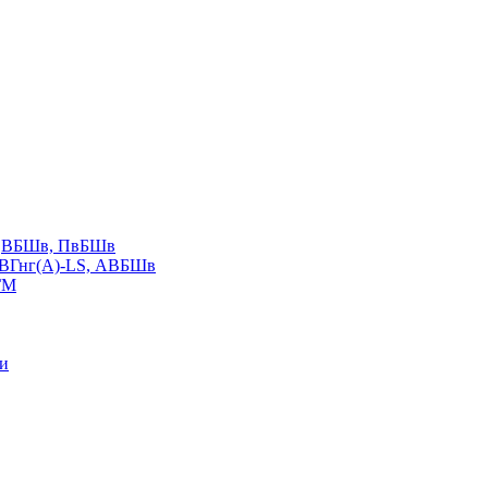
LS,ВБШв, ПвБШв
ВВГнг(А)-LS, АВБШв
ГМ
ии