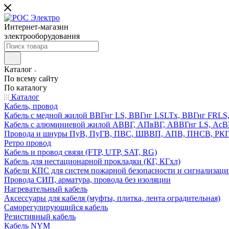
Интернет-магазин
электрооборудования
Каталог
По всему сайту
По каталогу
Каталог
Кабель, провод
Кабель с медной жилой ВВГнг LS, ВВГнг LSLTx, ВВГнг FR
Кабель с алюминиевой жилой АВВГ, АПвВГ, АВВГнг LS, Ас
Провода и шнуры ПуВ, ПуГВ, ПВС, ШВВП, АПВ, ПНСВ, РК
Ретро провод
Кабель и провод связи (FTP, UTP, SAT, RG)
Кабель для нестационарной прокладки (КГ, КГхл)
Кабели КПС для систем пожарной безопасности и сигнализац
Провода СИП, арматура, провода без изоляции
Нагревательный кабель
Аксессуары для кабеля (муфты, плитка, лента оградительная)
Саморегулирующийся кабель
Резистивный кабель
Кабель NYM