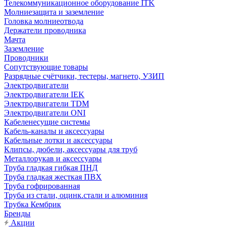
Телекоммуникационное оборудование ITK
Молниезащита и заземление
Головка молниеотвода
Держатели проводника
Мачта
Заземление
Проводники
Сопутствующие товары
Разрядные счётчики, тестеры, магнето, УЗИП
Электродвигатели
Электродвигатели IEK
Электродвигатели TDM
Электродвигатели ONI
Кабеленесущие системы
Кабель-каналы и аксессуары
Кабельные лотки и аксессуары
Клипсы, дюбели, аксессуары для труб
Металлорукав и аксессуары
Труба гладкая гибкая ПНД
Труба гладкая жесткая ПВХ
Труба гофрированная
Труба из стали, оцинк.стали и алюминия
Трубка Кембрик
Бренды
Акции