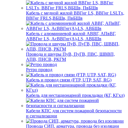
Кабель с медной жилой ВВГнг LS, ВВГнг LSLTx,
ВВГнг FRLS,ВБШв, ПвБШв
Кабель с алюминиевой жилой АВВГ, АПвВГ,
АВВГнг LS, АсВВГнг(А)-LS, АВБШв
Провода и шнуры ПуВ, ПуГВ, ПВС, ШВВП,
АПВ, ПНСВ, РКГМ
Ретро провод
Кабель и провод связи (FTP, UTP, SAT, RG)
Кабель для нестационарной прокладки (КГ, КГхл)
Кабели КПС для систем пожарной безопасности
и сигнализации
Провода СИП, арматура, провода без изоляции