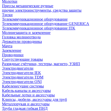
Молотки
Прессы механические ручные
прочие электроинструменты, средства защиты
Тиски
Телекоммуникационное оборудование
Телекоммуникационное оборудование GENERICA
Телекоммуникационное оборудование ITK
Молниезащита и заземление
Головка молниеотвода
Держатели проводника
Мачта
Заземление
Проводники
Сопутствующие товары
Разрядные счётчики, тестеры, магнето, УЗИП
Электродвигатели
Электродвигатели IEK
Электродвигатели TDM
Электродвигатели ONI
Кабеленесущие системы
Кабель-каналы и аксессуары
Кабельные лотки и аксессуары
Клипсы, дюбели, аксессуары для труб
Металлорукав и аксессуары
Труба гладкая гибкая ПНД