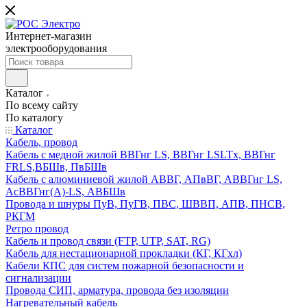
Интернет-магазин
электрооборудования
Каталог
По всему сайту
По каталогу
Каталог
Кабель, провод
Кабель с медной жилой ВВГнг LS, ВВГнг LSLTx, ВВГнг
FRLS,ВБШв, ПвБШв
Кабель с алюминиевой жилой АВВГ, АПвВГ, АВВГнг LS,
АсВВГнг(А)-LS, АВБШв
Провода и шнуры ПуВ, ПуГВ, ПВС, ШВВП, АПВ, ПНСВ,
РКГМ
Ретро провод
Кабель и провод связи (FTP, UTP, SAT, RG)
Кабель для нестационарной прокладки (КГ, КГхл)
Кабели КПС для систем пожарной безопасности и
сигнализации
Провода СИП, арматура, провода без изоляции
Нагревательный кабель