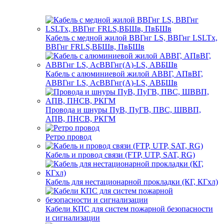
Кабель с медной жилой ВВГнг LS, ВВГнг LSLTx,
ВВГнг FRLS,ВБШв, ПвБШв
Кабель с алюминиевой жилой АВВГ, АПвВГ,
АВВГнг LS, АсВВГнг(А)-LS, АВБШв
Провода и шнуры ПуВ, ПуГВ, ПВС, ШВВП,
АПВ, ПНСВ, РКГМ
Ретро провод
Кабель и провод связи (FTP, UTP, SAT, RG)
Кабель для нестационарной прокладки (КГ, КГхл)
Кабели КПС для систем пожарной безопасности
и сигнализации