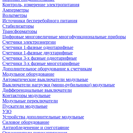
Контроль, измерение электропитания
Амперметры
Вольтметры
Источники бесперебойного питания
Стабилизаторы
Трансформаторы
Цифровые многовеличные многофункциональные приборы
Счетчики электроэнергии
Счетчики 1-фазные однотарифные
Счетчики 1-фазные двухтарифные
Счетчики 3-х фазные однотарифные
Счетчики 3-х фазные многотарифные
Дополнительное оборудование к счетчикам
Модульное оборудование
Автоматические выключатели модульные
Выключатели нагрузки (мини-рубильники) модульные
Дифференциальные выключатели
Контакторы модульные
Модульные переключатели
Пускатели модульные
УЗО
Устройства дополнительные модульные
Силовое оборудование
Антиобледенение и снеготаяние
Ограничители перенапряжения