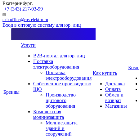
Екатеринбург
+7 (343) 217-03-99
ekb.office@ros-elektro.ru
Вход в оптовую систему для юр. лиц
Услуги
B2B-портал для юр. лиц
Поставка
электрооборудования
Комп
Поставка
Как купить
электрооборудования
Собственное производство
Доставка
ЩО
Оплата
Бренды
Производство
Обмен и
щитового
возврат
оборудования
Магазины
Комплексная
молниезащита
Молниезащита
зданий и
сооружений