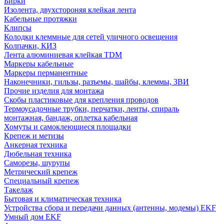
Бирки
Изолента, двухстороняя клейкая лента
Кабельные протяжки
Клипсы
Колодки клеммные для сетей уличного освещения
Колпачки, КИЗ
Лента алюминиевая клейкая TDM
Маркеры кабельные
Маркеры перманентные
Наконечники, гильзы, разъемы, шайбы, клеммы, ЗВИ
Прочие изделия для монтажа
Скобы пластиковые для крепления проводов
Термоусадочные трубки, перчатки, ленты, спираль
монтажная, бандаж, оплетка кабельная
Хомуты и самоклеющиеся площадки
Крепеж и метизы
Анкерная техника
Дюбельная техника
Саморезы, шурупы
Метрический крепеж
Специальный крепеж
Такелаж
Бытовая и климатическая техника
Устройства сбора и передачи данных (антенны, модемы) EKF
Умный дом EKF