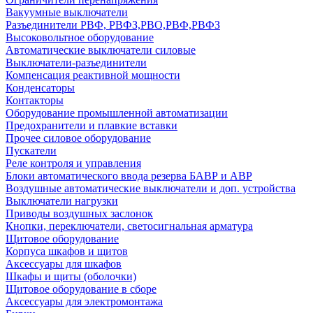
Вакуумные выключатели
Разъединители РВФ, РВФЗ,РВО,РВФ,РВФЗ
Высоковольтное оборудование
Автоматические выключатели cиловые
Выключатели-разъединители
Компенсация реактивной мощности
Конденсаторы
Контакторы
Оборудование промышленной автоматизации
Предохранители и плавкие вставки
Прочее силовое оборудование
Пускатели
Реле контроля и управления
Блоки автоматического ввода резерва БАВР и АВР
Воздушные автоматические выключатели и доп. устройства
Выключатели нагрузки
Приводы воздушных заслонок
Кнопки, переключатели, светосигнальная арматура
Щитовое оборудование
Корпуса шкафов и щитов
Аксессуары для шкафов
Шкафы и щиты (оболочки)
Щитовое оборудование в сборе
Аксессуары для электромонтажа