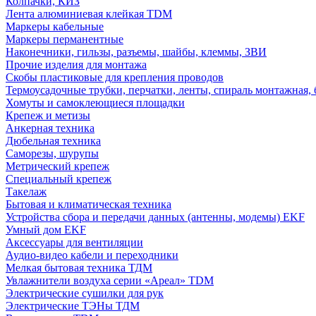
Колпачки, КИЗ
Лента алюминиевая клейкая TDM
Маркеры кабельные
Маркеры перманентные
Наконечники, гильзы, разъемы, шайбы, клеммы, ЗВИ
Прочие изделия для монтажа
Скобы пластиковые для крепления проводов
Термоусадочные трубки, перчатки, ленты, спираль монтажная, 
Хомуты и самоклеющиеся площадки
Крепеж и метизы
Анкерная техника
Дюбельная техника
Саморезы, шурупы
Метрический крепеж
Специальный крепеж
Такелаж
Бытовая и климатическая техника
Устройства сбора и передачи данных (антенны, модемы) EKF
Умный дом EKF
Аксессуары для вентиляции
Аудио-видео кабели и переходники
Мелкая бытовая техника ТДМ
Увлажнители воздуха серии «Ареал» TDM
Электрические сушилки для рук
Электрические ТЭНы ТДМ