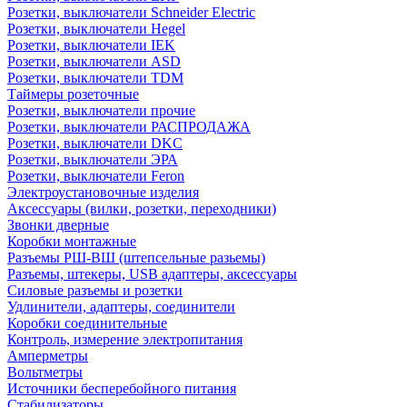
Розетки, выключатели Schneider Electric
Розетки, выключатели Hegel
Розетки, выключатели IEK
Розетки, выключатели ASD
Розетки, выключатели TDM
Таймеры розеточные
Розетки, выключатели прочие
Розетки, выключатели РАСПРОДАЖА
Розетки, выключатели DKC
Розетки, выключатели ЭРА
Розетки, выключатели Feron
Электроустановочные изделия
Аксессуары (вилки, розетки, переходники)
Звонки дверные
Коробки монтажные
Разъемы РШ-ВШ (штепсельные разьемы)
Разъемы, штекеры, USB адаптеры, аксессуары
Силовые разъемы и розетки
Удлинители, адаптеры, соединители
Коробки соединительные
Контроль, измерение электропитания
Амперметры
Вольтметры
Источники бесперебойного питания
Стабилизаторы