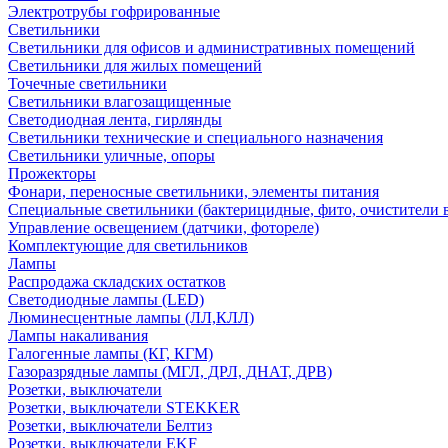
Электротрубы гофрированные
Светильники
Светильники для офисов и административных помещений
Светильники для жилых помещений
Точечные светильники
Светильники влагозащищенные
Светодиодная лента, гирлянды
Светильники технические и специального назначения
Светильники уличные, опоры
Прожекторы
Фонари, переносные светильники, элементы питания
Специальные светильники (бактерицидные, фито, очистители в
Управление освещением (датчики, фотореле)
Комплектующие для светильников
Лампы
Распродажа складских остатков
Светодиодные лампы (LED)
Люминесцентные лампы (ЛЛ,КЛЛ)
Лампы накаливания
Галогенные лампы (КГ, КГМ)
Газоразрядные лампы (МГЛ, ДРЛ, ДНАТ, ДРВ)
Розетки, выключатели
Розетки, выключатели STEKKER
Розетки, выключатели Белтиз
Розетки, выключатели EKF