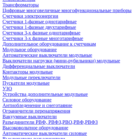
Трансформаторы
Цифровые многовеличные многофункциональные приборы
Счетчики электроэнергии
Счетчики 1-фазные однотарифные
Счетчики 1-фазные двухтарифные
Счетчики 3-х фазные однотарифные
Счетчики 3-х фазные многотарифные
Дополнительное оборудование к счетчикам
Модульное оборудование
Автоматические выключатели модульные
Выключатели нагрузки (мини-рубильники) модульные
Дифференциальные выключатели
Контакторы модульные
Модульные переключатели
Пускатели модульные
УЗО
Устройства дополнительные модульные
Силовое оборудование
Антиобледенение и снеготаяние
Ограничители перенапряжения
Вакуумные выключатели
Разъединители РВФ, РВФЗ,РВО,РВФ,РВФЗ
Высоковольтное оборудование
Автоматические выключатели cиловые
Выключатели-разъединители