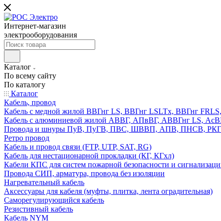
Интернет-магазин
электрооборудования
Каталог
По всему сайту
По каталогу
Каталог
Кабель, провод
Кабель с медной жилой ВВГнг LS, ВВГнг LSLTx, ВВГнг FR
Кабель с алюминиевой жилой АВВГ, АПвВГ, АВВГнг LS, Ас
Провода и шнуры ПуВ, ПуГВ, ПВС, ШВВП, АПВ, ПНСВ, РК
Ретро провод
Кабель и провод связи (FTP, UTP, SAT, RG)
Кабель для нестационарной прокладки (КГ, КГхл)
Кабели КПС для систем пожарной безопасности и сигнализац
Провода СИП, арматура, провода без изоляции
Нагревательный кабель
Аксессуары для кабеля (муфты, плитка, лента оградительная)
Саморегулирующийся кабель
Резистивный кабель
Кабель NYM