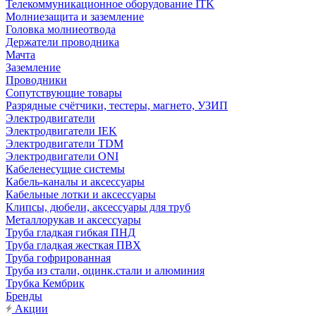
Телекоммуникационное оборудование ITK
Молниезащита и заземление
Головка молниеотвода
Держатели проводника
Мачта
Заземление
Проводники
Сопутствующие товары
Разрядные счётчики, тестеры, магнето, УЗИП
Электродвигатели
Электродвигатели IEK
Электродвигатели TDM
Электродвигатели ONI
Кабеленесущие системы
Кабель-каналы и аксессуары
Кабельные лотки и аксессуары
Клипсы, дюбели, аксессуары для труб
Металлорукав и аксессуары
Труба гладкая гибкая ПНД
Труба гладкая жесткая ПВХ
Труба гофрированная
Труба из стали, оцинк.стали и алюминия
Трубка Кембрик
Бренды
Акции