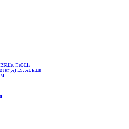
LS,ВБШв, ПвБШв
ВВГнг(А)-LS, АВБШв
ГМ
ии