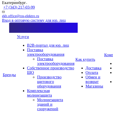
Екатеринбург
+7 (343) 217-03-99
ekb.office@ros-elektro.ru
Вход в оптовую систему для юр. лиц
Услуги
B2B-портал для юр. лиц
Поставка
электрооборудования
Комп
Поставка
Как купить
электрооборудования
Собственное производство
Доставка
ЩО
Оплата
Бренды
Производство
Обмен и
щитового
возврат
оборудования
Магазины
Комплексная
молниезащита
Молниезащита
зданий и
сооружений