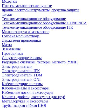
Молотки
Прессы механические ручные
прочие электроинструменты, средства защиты
Тиски
Телекоммуникационное оборудование
Телекоммуникационное оборудование GENERICA
Телекоммуникационное оборудование ITK
Молниезащита и заземление
Головка молниеотвода
Держатели проводника
Мачта
Заземление
Проводники
Сопутствующие товары
Разрядные счётчики, тестеры, магнето, УЗИП
Электродвигатели
Электродвигатели IEK
Электродвигатели TDM
Электродвигатели ONI
Кабеленесущие системы
Кабель-каналы и аксессуары
Кабельные лотки и аксессуары
Клипсы, дюбели, аксессуары для труб
Металлорукав и аксессуары
Труба гладкая гибкая ПНД