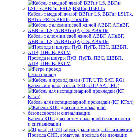
Кабель с медной жилой ВВГнг LS, ВВГнг LSLTx,
ВВГнг FRLS,ВБШв, ПвБШв
Кабель с алюминиевой жилой АВВГ, АПвВГ,
АВВГнг LS, АсВВГнг(А)-LS, АВБШв
Провода и шнуры ПуВ, ПуГВ, ПВС, ШВВП,
АПВ, ПНСВ, РКГМ
Ретро провод
Кабель и провод связи (FTP, UTP, SAT, RG)
Кабель для нестационарной прокладки (КГ, КГхл)
Кабели КПС для систем пожарной безопасности
и сигнализации
Провода СИП, арматура, провода без изоляции