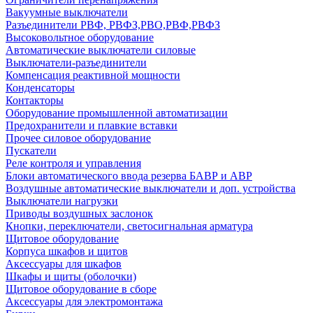
Вакуумные выключатели
Разъединители РВФ, РВФЗ,РВО,РВФ,РВФЗ
Высоковольтное оборудование
Автоматические выключатели cиловые
Выключатели-разъединители
Компенсация реактивной мощности
Конденсаторы
Контакторы
Оборудование промышленной автоматизации
Предохранители и плавкие вставки
Прочее силовое оборудование
Пускатели
Реле контроля и управления
Блоки автоматического ввода резерва БАВР и АВР
Воздушные автоматические выключатели и доп. устройства
Выключатели нагрузки
Приводы воздушных заслонок
Кнопки, переключатели, светосигнальная арматура
Щитовое оборудование
Корпуса шкафов и щитов
Аксессуары для шкафов
Шкафы и щиты (оболочки)
Щитовое оборудование в сборе
Аксессуары для электромонтажа