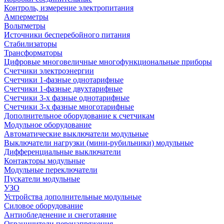
Контроль, измерение электропитания
Амперметры
Вольтметры
Источники бесперебойного питания
Стабилизаторы
Трансформаторы
Цифровые многовеличные многофункциональные приборы
Счетчики электроэнергии
Счетчики 1-фазные однотарифные
Счетчики 1-фазные двухтарифные
Счетчики 3-х фазные однотарифные
Счетчики 3-х фазные многотарифные
Дополнительное оборудование к счетчикам
Модульное оборудование
Автоматические выключатели модульные
Выключатели нагрузки (мини-рубильники) модульные
Дифференциальные выключатели
Контакторы модульные
Модульные переключатели
Пускатели модульные
УЗО
Устройства дополнительные модульные
Силовое оборудование
Антиобледенение и снеготаяние
Ограничители перенапряжения