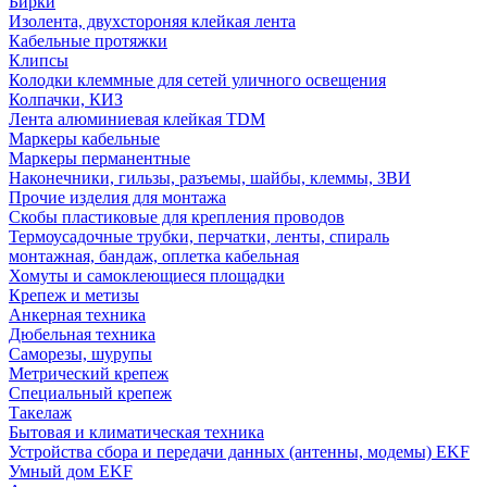
Бирки
Изолента, двухстороняя клейкая лента
Кабельные протяжки
Клипсы
Колодки клеммные для сетей уличного освещения
Колпачки, КИЗ
Лента алюминиевая клейкая TDM
Маркеры кабельные
Маркеры перманентные
Наконечники, гильзы, разъемы, шайбы, клеммы, ЗВИ
Прочие изделия для монтажа
Скобы пластиковые для крепления проводов
Термоусадочные трубки, перчатки, ленты, спираль
монтажная, бандаж, оплетка кабельная
Хомуты и самоклеющиеся площадки
Крепеж и метизы
Анкерная техника
Дюбельная техника
Саморезы, шурупы
Метрический крепеж
Специальный крепеж
Такелаж
Бытовая и климатическая техника
Устройства сбора и передачи данных (антенны, модемы) EKF
Умный дом EKF