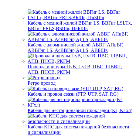
Кабель с медной жилой ВВГнг LS, ВВГнг LSLTx,
ВВГнг FRLS,ВБШв, ПвБШв
Кабель с алюминиевой жилой АВВГ, АПвВГ,
АВВГнг LS, АсВВГнг(А)-LS, АВБШв
Провода и шнуры ПуВ, ПуГВ, ПВС, ШВВП,
АПВ, ПНСВ, РКГМ
Ретро провод
Кабель и провод связи (FTP, UTP, SAT, RG)
Кабель для нестационарной прокладки (КГ, КГхл)
Кабели КПС для систем пожарной безопасности
и сигнализации