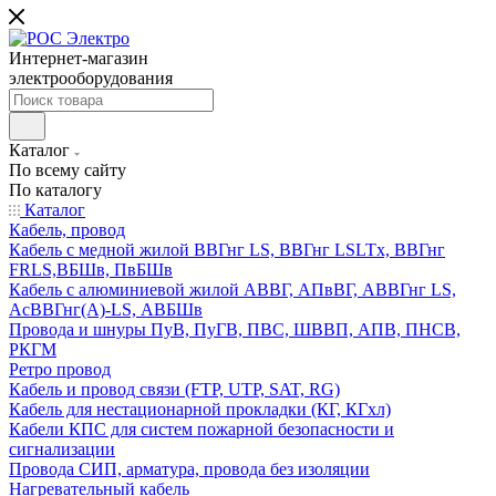
Интернет-магазин
электрооборудования
Каталог
По всему сайту
По каталогу
Каталог
Кабель, провод
Кабель с медной жилой ВВГнг LS, ВВГнг LSLTx, ВВГнг
FRLS,ВБШв, ПвБШв
Кабель с алюминиевой жилой АВВГ, АПвВГ, АВВГнг LS,
АсВВГнг(А)-LS, АВБШв
Провода и шнуры ПуВ, ПуГВ, ПВС, ШВВП, АПВ, ПНСВ,
РКГМ
Ретро провод
Кабель и провод связи (FTP, UTP, SAT, RG)
Кабель для нестационарной прокладки (КГ, КГхл)
Кабели КПС для систем пожарной безопасности и
сигнализации
Провода СИП, арматура, провода без изоляции
Нагревательный кабель