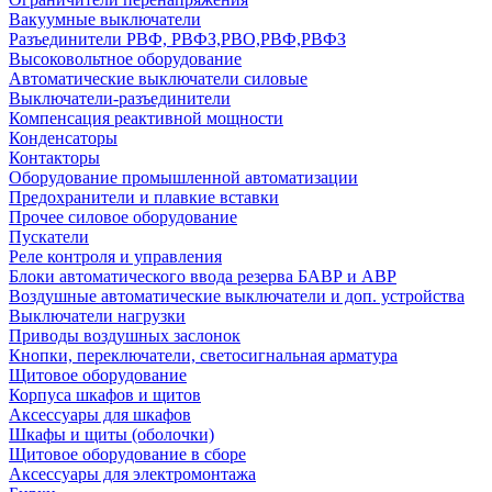
Вакуумные выключатели
Разъединители РВФ, РВФЗ,РВО,РВФ,РВФЗ
Высоковольтное оборудование
Автоматические выключатели cиловые
Выключатели-разъединители
Компенсация реактивной мощности
Конденсаторы
Контакторы
Оборудование промышленной автоматизации
Предохранители и плавкие вставки
Прочее силовое оборудование
Пускатели
Реле контроля и управления
Блоки автоматического ввода резерва БАВР и АВР
Воздушные автоматические выключатели и доп. устройства
Выключатели нагрузки
Приводы воздушных заслонок
Кнопки, переключатели, светосигнальная арматура
Щитовое оборудование
Корпуса шкафов и щитов
Аксессуары для шкафов
Шкафы и щиты (оболочки)
Щитовое оборудование в сборе
Аксессуары для электромонтажа