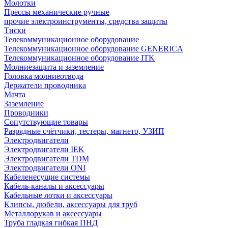
Молотки
Прессы механические ручные
прочие электроинструменты, средства защиты
Тиски
Телекоммуникационное оборудование
Телекоммуникационное оборудование GENERICA
Телекоммуникационное оборудование ITK
Молниезащита и заземление
Головка молниеотвода
Держатели проводника
Мачта
Заземление
Проводники
Сопутствующие товары
Разрядные счётчики, тестеры, магнето, УЗИП
Электродвигатели
Электродвигатели IEK
Электродвигатели TDM
Электродвигатели ONI
Кабеленесущие системы
Кабель-каналы и аксессуары
Кабельные лотки и аксессуары
Клипсы, дюбели, аксессуары для труб
Металлорукав и аксессуары
Труба гладкая гибкая ПНД