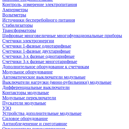
Контроль, измерение электропитания
Амперметры
Вольтметры
Источники бесперебойного питания
Стабилизаторы
Трансформаторы
Цифровые многовеличные многофункциональные приборы
Счетчики электроэнергии
Счетчики 1-фазные однотарифные
Счетчики 1-фазные двухтарифные
Счетчики 3-х фазные однотарифные
Счетчики 3-х фазные многотарифные
Дополнительное оборудование к счетчикам
Модульное оборудование
Автоматические выключатели модульные
Выключатели нагрузки (мини-рубильники) модульные
Дифференциальные выключатели
Контакторы модульные
Модульные переключатели
Пускатели модульные
УЗО
Устройства дополнительные модульные
Силовое оборудование
Антиобледенение и снеготаяние
Ограничители перенапряжения