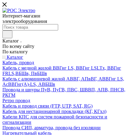
Интернет-магазин
электрооборудования
Каталог
По всему сайту
По каталогу
Каталог
Кабель, провод
Кабель с медной жилой ВВГнг LS, ВВГнг LSLTx, ВВГнг
FRLS,ВБШв, ПвБШв
Кабель с алюминиевой жилой АВВГ, АПвВГ, АВВГнг LS,
АсВВГнг(А)-LS, АВБШв
Провода и шнуры ПуВ, ПуГВ, ПВС, ШВВП, АПВ, ПНСВ,
РКГМ
Ретро провод
Кабель и провод связи (FTP, UTP, SAT, RG)
Кабель для нестационарной прокладки (КГ, КГхл)
Кабели КПС для систем пожарной безопасности и
сигнализации
Провода СИП, арматура, провода без изоляции
Нагревательный кабель