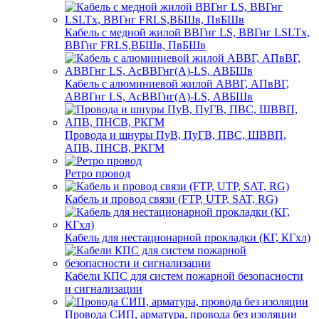
Кабель с медной жилой ВВГнг LS, ВВГнг LSLTx,
ВВГнг FRLS,ВБШв, ПвБШв
Кабель с алюминиевой жилой АВВГ, АПвВГ,
АВВГнг LS, АсВВГнг(А)-LS, АВБШв
Провода и шнуры ПуВ, ПуГВ, ПВС, ШВВП,
АПВ, ПНСВ, РКГМ
Ретро провод
Кабель и провод связи (FTP, UTP, SAT, RG)
Кабель для нестационарной прокладки (КГ, КГхл)
Кабели КПС для систем пожарной безопасности
и сигнализации
Провода СИП, арматура, провода без изоляции