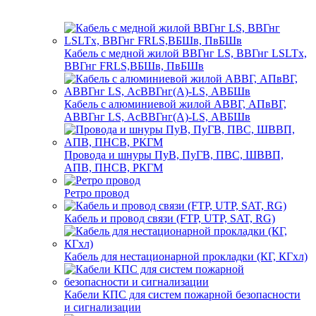
Кабель с медной жилой ВВГнг LS, ВВГнг LSLTx,
ВВГнг FRLS,ВБШв, ПвБШв
Кабель с алюминиевой жилой АВВГ, АПвВГ,
АВВГнг LS, АсВВГнг(А)-LS, АВБШв
Провода и шнуры ПуВ, ПуГВ, ПВС, ШВВП,
АПВ, ПНСВ, РКГМ
Ретро провод
Кабель и провод связи (FTP, UTP, SAT, RG)
Кабель для нестационарной прокладки (КГ, КГхл)
Кабели КПС для систем пожарной безопасности
и сигнализации