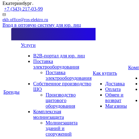
Екатеринбург
+7 (343) 217-03-99
ekb.office@ros-elektro.ru
Вход в оптовую систему для юр. лиц
Услуги
B2B-портал для юр. лиц
Поставка
электрооборудования
Комп
Поставка
Как купить
электрооборудования
Собственное производство
Доставка
ЩО
Оплата
Бренды
Производство
Обмен и
щитового
возврат
оборудования
Магазины
Комплексная
молниезащита
Молниезащита
зданий и
сооружений