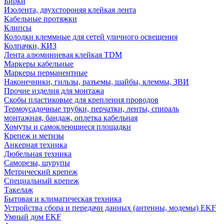
Бирки
Изолента, двухстороняя клейкая лента
Кабельные протяжки
Клипсы
Колодки клеммные для сетей уличного освещения
Колпачки, КИЗ
Лента алюминиевая клейкая TDM
Маркеры кабельные
Маркеры перманентные
Наконечники, гильзы, разъемы, шайбы, клеммы, ЗВИ
Прочие изделия для монтажа
Скобы пластиковые для крепления проводов
Термоусадочные трубки, перчатки, ленты, спираль
монтажная, бандаж, оплетка кабельная
Хомуты и самоклеющиеся площадки
Крепеж и метизы
Анкерная техника
Дюбельная техника
Саморезы, шурупы
Метрический крепеж
Специальный крепеж
Такелаж
Бытовая и климатическая техника
Устройства сбора и передачи данных (антенны, модемы) EKF
Умный дом EKF