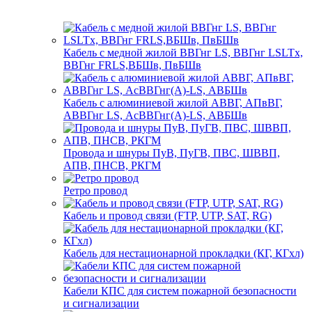
Кабель с медной жилой ВВГнг LS, ВВГнг LSLTx,
ВВГнг FRLS,ВБШв, ПвБШв
Кабель с алюминиевой жилой АВВГ, АПвВГ,
АВВГнг LS, АсВВГнг(А)-LS, АВБШв
Провода и шнуры ПуВ, ПуГВ, ПВС, ШВВП,
АПВ, ПНСВ, РКГМ
Ретро провод
Кабель и провод связи (FTP, UTP, SAT, RG)
Кабель для нестационарной прокладки (КГ, КГхл)
Кабели КПС для систем пожарной безопасности
и сигнализации