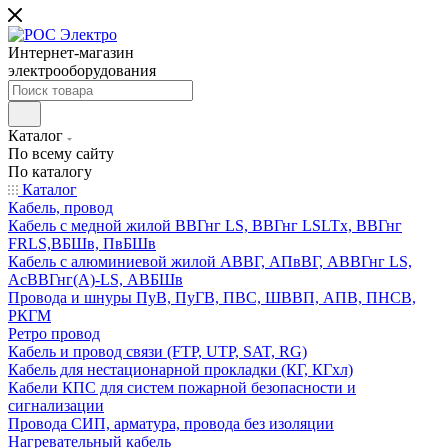
Интернет-магазин
электрооборудования
Каталог
По всему сайту
По каталогу
Каталог
Кабель, провод
Кабель с медной жилой ВВГнг LS, ВВГнг LSLTx, ВВГнг
FRLS,ВБШв, ПвБШв
Кабель с алюминиевой жилой АВВГ, АПвВГ, АВВГнг LS,
АсВВГнг(А)-LS, АВБШв
Провода и шнуры ПуВ, ПуГВ, ПВС, ШВВП, АПВ, ПНСВ,
РКГМ
Ретро провод
Кабель и провод связи (FTP, UTP, SAT, RG)
Кабель для нестационарной прокладки (КГ, КГхл)
Кабели КПС для систем пожарной безопасности и
сигнализации
Провода СИП, арматура, провода без изоляции
Нагревательный кабель