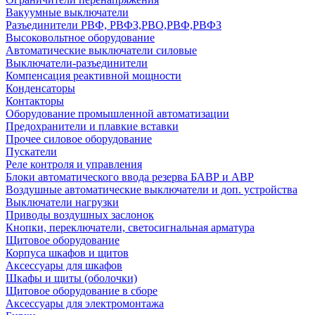
Вакуумные выключатели
Разъединители РВФ, РВФЗ,РВО,РВФ,РВФЗ
Высоковольтное оборудование
Автоматические выключатели cиловые
Выключатели-разъединители
Компенсация реактивной мощности
Конденсаторы
Контакторы
Оборудование промышленной автоматизации
Предохранители и плавкие вставки
Прочее силовое оборудование
Пускатели
Реле контроля и управления
Блоки автоматического ввода резерва БАВР и АВР
Воздушные автоматические выключатели и доп. устройства
Выключатели нагрузки
Приводы воздушных заслонок
Кнопки, переключатели, светосигнальная арматура
Щитовое оборудование
Корпуса шкафов и щитов
Аксессуары для шкафов
Шкафы и щиты (оболочки)
Щитовое оборудование в сборе
Аксессуары для электромонтажа