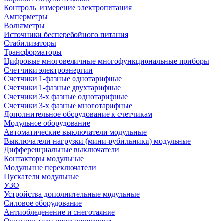
Контроль, измерение электропитания
Амперметры
Вольтметры
Источники бесперебойного питания
Стабилизаторы
Трансформаторы
Цифровые многовеличные многофункциональные приборы
Счетчики электроэнергии
Счетчики 1-фазные однотарифные
Счетчики 1-фазные двухтарифные
Счетчики 3-х фазные однотарифные
Счетчики 3-х фазные многотарифные
Дополнительное оборудование к счетчикам
Модульное оборудование
Автоматические выключатели модульные
Выключатели нагрузки (мини-рубильники) модульные
Дифференциальные выключатели
Контакторы модульные
Модульные переключатели
Пускатели модульные
УЗО
Устройства дополнительные модульные
Силовое оборудование
Антиобледенение и снеготаяние
Ограничители перенапряжения