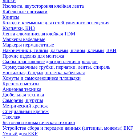
Бирки
Изолента, двухстороняя клейкая лента
Кабельные протяжки
Клипсы
Колодки клеммные для сетей уличного освещения
Колпачки, КИЗ
Лента алюминиевая клейкая TDM
Маркеры кабельные
Маркеры перманентные
Наконечники, гильзы, разъемы, шайбы, клеммы, ЗВИ
Прочие изделия для монтажа
Скобы пластиковые для крепления проводов
Термоусадочные трубки, перчатки, ленты, спираль
монтажная, бандаж, оплетка кабельная
Хомуты и самоклеющиеся площадки
Крепеж и метизы
Анкерная техника
Дюбельная техника
Саморезы, шурупы
Метрический крепеж
Специальный крепеж
Такелаж
Бытовая и климатическая техника
Устройства сбора и передачи данных (антенны, модемы) EKF
Умный дом EKF