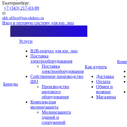
Екатеринбург
+7 (343) 217-03-99
ekb.office@ros-elektro.ru
Вход в оптовую систему для юр. лиц
Услуги
B2B-портал для юр. лиц
Поставка
электрооборудования
Комп
Поставка
Как купить
электрооборудования
Собственное производство
Доставка
ЩО
Оплата
Бренды
Производство
Обмен и
щитового
возврат
оборудования
Магазины
Комплексная
молниезащита
Молниезащита
зданий и
сооружений