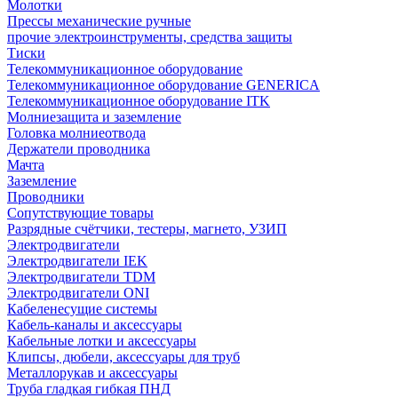
Молотки
Прессы механические ручные
прочие электроинструменты, средства защиты
Тиски
Телекоммуникационное оборудование
Телекоммуникационное оборудование GENERICA
Телекоммуникационное оборудование ITK
Молниезащита и заземление
Головка молниеотвода
Держатели проводника
Мачта
Заземление
Проводники
Сопутствующие товары
Разрядные счётчики, тестеры, магнето, УЗИП
Электродвигатели
Электродвигатели IEK
Электродвигатели TDM
Электродвигатели ONI
Кабеленесущие системы
Кабель-каналы и аксессуары
Кабельные лотки и аксессуары
Клипсы, дюбели, аксессуары для труб
Металлорукав и аксессуары
Труба гладкая гибкая ПНД