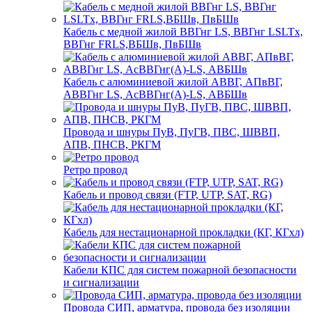
Кабель с медной жилой ВВГнг LS, ВВГнг LSLTx,
ВВГнг FRLS,ВБШв, ПвБШв
Кабель с алюминиевой жилой АВВГ, АПвВГ,
АВВГнг LS, АсВВГнг(А)-LS, АВБШв
Провода и шнуры ПуВ, ПуГВ, ПВС, ШВВП,
АПВ, ПНСВ, РКГМ
Ретро провод
Кабель и провод связи (FTP, UTP, SAT, RG)
Кабель для нестационарной прокладки (КГ, КГхл)
Кабели КПС для систем пожарной безопасности
и сигнализации
Провода СИП, арматура, провода без изоляции