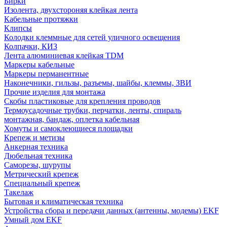
Бирки
Изолента, двухстороняя клейкая лента
Кабельные протяжки
Клипсы
Колодки клеммные для сетей уличного освещения
Колпачки, КИЗ
Лента алюминиевая клейкая TDM
Маркеры кабельные
Маркеры перманентные
Наконечники, гильзы, разъемы, шайбы, клеммы, ЗВИ
Прочие изделия для монтажа
Скобы пластиковые для крепления проводов
Термоусадочные трубки, перчатки, ленты, спираль
монтажная, бандаж, оплетка кабельная
Хомуты и самоклеющиеся площадки
Крепеж и метизы
Анкерная техника
Дюбельная техника
Саморезы, шурупы
Метрический крепеж
Специальный крепеж
Такелаж
Бытовая и климатическая техника
Устройства сбора и передачи данных (антенны, модемы) EKF
Умный дом EKF