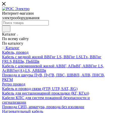
Интернет-магазин
электрооборудования
Каталог
По всему сайту
По каталогу
Каталог
Кабель, провод
Кабель с медной жилой ВВГнг LS, ВВГнг LSLTx, ВВГнг
FRLS,ВБШв, ПвБШв
Кабель с алюминиевой жилой АВВГ, АПвВГ, АВВГнг LS,
АсВВГнг(А)-LS, АВБШв
Провода и шнуры ПуВ, ПуГВ, ПВС, ШВВП, АПВ, ПНСВ,
РКГМ
Ретро провод
Кабель и провод связи (FTP, UTP, SAT, RG)
Кабель для нестационарной прокладки (КГ, КГхл)
Кабели КПС для систем пожарной безопасности и
сигнализации
Провода СИП, арматура, провода без изоляции
Нагревательный кабель