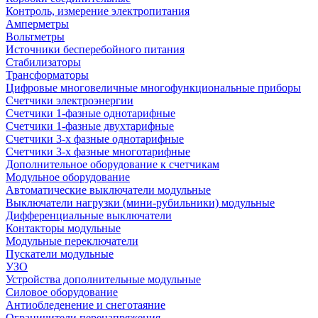
Контроль, измерение электропитания
Амперметры
Вольтметры
Источники бесперебойного питания
Стабилизаторы
Трансформаторы
Цифровые многовеличные многофункциональные приборы
Счетчики электроэнергии
Счетчики 1-фазные однотарифные
Счетчики 1-фазные двухтарифные
Счетчики 3-х фазные однотарифные
Счетчики 3-х фазные многотарифные
Дополнительное оборудование к счетчикам
Модульное оборудование
Автоматические выключатели модульные
Выключатели нагрузки (мини-рубильники) модульные
Дифференциальные выключатели
Контакторы модульные
Модульные переключатели
Пускатели модульные
УЗО
Устройства дополнительные модульные
Силовое оборудование
Антиобледенение и снеготаяние
Ограничители перенапряжения