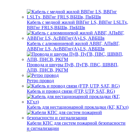
Кабель с медной жилой ВВГнг LS, ВВГнг LSLTx,
ВВГнг FRLS,ВБШв, ПвБШв
Кабель с алюминиевой жилой АВВГ, АПвВГ,
АВВГнг LS, АсВВГнг(А)-LS, АВБШв
Провода и шнуры ПуВ, ПуГВ, ПВС, ШВВП,
АПВ, ПНСВ, РКГМ
Ретро провод
Кабель и провод связи (FTP, UTP, SAT, RG)
Кабель для нестационарной прокладки (КГ, КГхл)
Кабели КПС для систем пожарной безопасности
и сигнализации