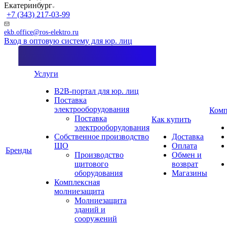
Екатеринбург
+7 (343) 217-03-99
ekb.office@ros-elektro.ru
Вход в оптовую систему для юр. лиц
Услуги
B2B-портал для юр. лиц
Поставка
электрооборудования
Комп
Поставка
Как купить
электрооборудования
Собственное производство
Доставка
ЩО
Оплата
Бренды
Производство
Обмен и
щитового
возврат
оборудования
Магазины
Комплексная
молниезащита
Молниезащита
зданий и
сооружений