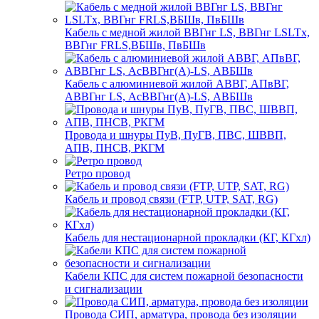
Кабель с медной жилой ВВГнг LS, ВВГнг LSLTx,
ВВГнг FRLS,ВБШв, ПвБШв
Кабель с алюминиевой жилой АВВГ, АПвВГ,
АВВГнг LS, АсВВГнг(А)-LS, АВБШв
Провода и шнуры ПуВ, ПуГВ, ПВС, ШВВП,
АПВ, ПНСВ, РКГМ
Ретро провод
Кабель и провод связи (FTP, UTP, SAT, RG)
Кабель для нестационарной прокладки (КГ, КГхл)
Кабели КПС для систем пожарной безопасности
и сигнализации
Провода СИП, арматура, провода без изоляции