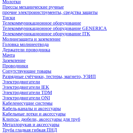
Молотки
Прессы механические ручные
прочие электроинструменты, средства защиты
Тиски
Телекоммуникационное оборудование
Телекоммуникационное оборудование GENERICA
Телекоммуникационное оборудование ITK
Молниезащита и заземление
Головка молниеотвода
Держатели проводника
Мачта
Заземление
Проводники
Сопутствующие товары
Разрядные счётчики, тестеры, магнето, УЗИП
Электродвигатели
Электродвигатели IEK
Электродвигатели TDM
Электродвигатели ONI
Кабеленесущие системы
Кабель-каналы и аксессуары
Кабельные лотки и аксессуары
Клипсы, дюбели, аксессуары для труб
Металлорукав и аксессуары
Труба гладкая гибкая ПНД