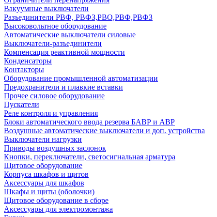
Вакуумные выключатели
Разъединители РВФ, РВФЗ,РВО,РВФ,РВФЗ
Высоковольтное оборудование
Автоматические выключатели cиловые
Выключатели-разъединители
Компенсация реактивной мощности
Конденсаторы
Контакторы
Оборудование промышленной автоматизации
Предохранители и плавкие вставки
Прочее силовое оборудование
Пускатели
Реле контроля и управления
Блоки автоматического ввода резерва БАВР и АВР
Воздушные автоматические выключатели и доп. устройства
Выключатели нагрузки
Приводы воздушных заслонок
Кнопки, переключатели, светосигнальная арматура
Щитовое оборудование
Корпуса шкафов и щитов
Аксессуары для шкафов
Шкафы и щиты (оболочки)
Щитовое оборудование в сборе
Аксессуары для электромонтажа