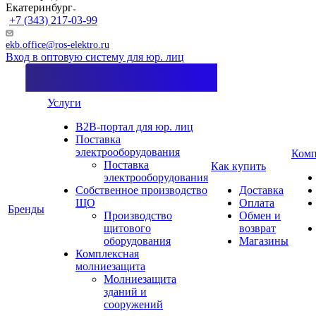
Екатеринбург
+7 (343) 217-03-99
ekb.office@ros-elektro.ru
Вход в оптовую систему для юр. лиц
Услуги
B2B-портал для юр. лиц
Поставка
электрооборудования
Комп
Поставка
Как купить
электрооборудования
Собственное производство
Доставка
ЩО
Оплата
Бренды
Производство
Обмен и
щитового
возврат
оборудования
Магазины
Комплексная
молниезащита
Молниезащита
зданий и
сооружений