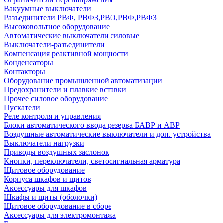
Вакуумные выключатели
Разъединители РВФ, РВФЗ,РВО,РВФ,РВФЗ
Высоковольтное оборудование
Автоматические выключатели cиловые
Выключатели-разъединители
Компенсация реактивной мощности
Конденсаторы
Контакторы
Оборудование промышленной автоматизации
Предохранители и плавкие вставки
Прочее силовое оборудование
Пускатели
Реле контроля и управления
Блоки автоматического ввода резерва БАВР и АВР
Воздушные автоматические выключатели и доп. устройства
Выключатели нагрузки
Приводы воздушных заслонок
Кнопки, переключатели, светосигнальная арматура
Щитовое оборудование
Корпуса шкафов и щитов
Аксессуары для шкафов
Шкафы и щиты (оболочки)
Щитовое оборудование в сборе
Аксессуары для электромонтажа