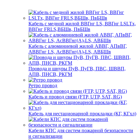
Кабель с медной жилой ВВГнг LS, ВВГнг LSLTx,
ВВГнг FRLS,ВБШв, ПвБШв
Кабель с алюминиевой жилой АВВГ, АПвВГ,
АВВГнг LS, АсВВГнг(А)-LS, АВБШв
Провода и шнуры ПуВ, ПуГВ, ПВС, ШВВП,
АПВ, ПНСВ, РКГМ
Ретро провод
Кабель и провод связи (FTP, UTP, SAT, RG)
Кабель для нестационарной прокладки (КГ, КГхл)
Кабели КПС для систем пожарной безопасности
и сигнализации