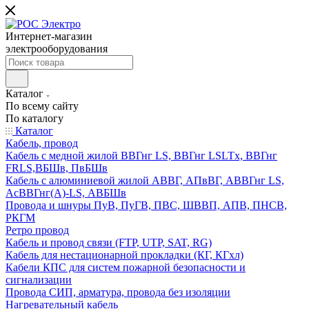
Интернет-магазин
электрооборудования
Каталог
По всему сайту
По каталогу
Каталог
Кабель, провод
Кабель с медной жилой ВВГнг LS, ВВГнг LSLTx, ВВГнг
FRLS,ВБШв, ПвБШв
Кабель с алюминиевой жилой АВВГ, АПвВГ, АВВГнг LS,
АсВВГнг(А)-LS, АВБШв
Провода и шнуры ПуВ, ПуГВ, ПВС, ШВВП, АПВ, ПНСВ,
РКГМ
Ретро провод
Кабель и провод связи (FTP, UTP, SAT, RG)
Кабель для нестационарной прокладки (КГ, КГхл)
Кабели КПС для систем пожарной безопасности и
сигнализации
Провода СИП, арматура, провода без изоляции
Нагревательный кабель