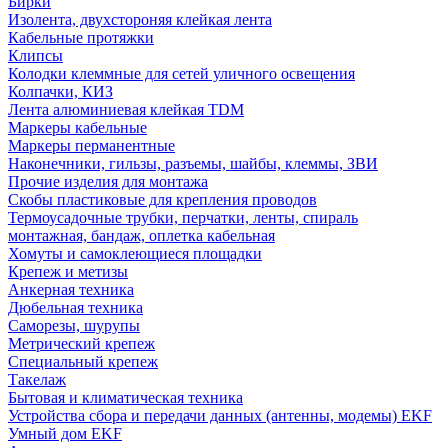
Бирки
Изолента, двухстороняя клейкая лента
Кабельные протяжки
Клипсы
Колодки клеммные для сетей уличного освещения
Колпачки, КИЗ
Лента алюминиевая клейкая TDM
Маркеры кабельные
Маркеры перманентные
Наконечники, гильзы, разъемы, шайбы, клеммы, ЗВИ
Прочие изделия для монтажа
Скобы пластиковые для крепления проводов
Термоусадочные трубки, перчатки, ленты, спираль
монтажная, бандаж, оплетка кабельная
Хомуты и самоклеющиеся площадки
Крепеж и метизы
Анкерная техника
Дюбельная техника
Саморезы, шурупы
Метрический крепеж
Специальный крепеж
Такелаж
Бытовая и климатическая техника
Устройства сбора и передачи данных (антенны, модемы) EKF
Умный дом EKF