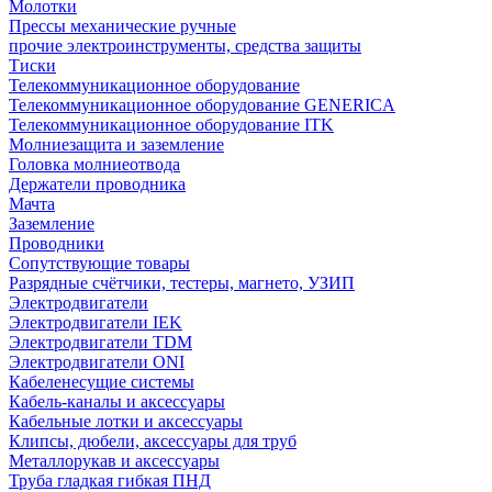
Молотки
Прессы механические ручные
прочие электроинструменты, средства защиты
Тиски
Телекоммуникационное оборудование
Телекоммуникационное оборудование GENERICA
Телекоммуникационное оборудование ITK
Молниезащита и заземление
Головка молниеотвода
Держатели проводника
Мачта
Заземление
Проводники
Сопутствующие товары
Разрядные счётчики, тестеры, магнето, УЗИП
Электродвигатели
Электродвигатели IEK
Электродвигатели TDM
Электродвигатели ONI
Кабеленесущие системы
Кабель-каналы и аксессуары
Кабельные лотки и аксессуары
Клипсы, дюбели, аксессуары для труб
Металлорукав и аксессуары
Труба гладкая гибкая ПНД