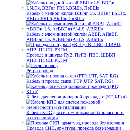
Кабель с медной жилой ВВГнг LS, ВВГнг LSLTx,
ВВГнг FRLS,ВБШв, ПвБШв
Кабель с алюминиевой жилой АВВГ, АПвВГ,
АВВГнг LS, АсВВГнг(А)-LS, АВБШв
Провода и шнуры ПуВ, ПуГВ, ПВС, ШВВП,
АПВ, ПНСВ, РКГМ
Ретро провод
Кабель и провод связи (FTP, UTP, SAT, RG)
Кабель для нестационарной прокладки (КГ, КГхл)
Кабели КПС для систем пожарной безопасности
и сигнализации
Провода СИП, арматура, провода без изоляции