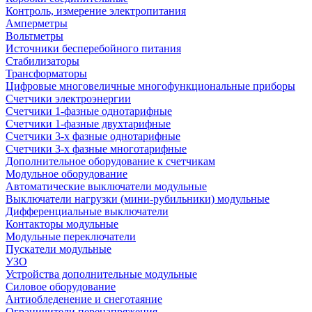
Контроль, измерение электропитания
Амперметры
Вольтметры
Источники бесперебойного питания
Стабилизаторы
Трансформаторы
Цифровые многовеличные многофункциональные приборы
Счетчики электроэнергии
Счетчики 1-фазные однотарифные
Счетчики 1-фазные двухтарифные
Счетчики 3-х фазные однотарифные
Счетчики 3-х фазные многотарифные
Дополнительное оборудование к счетчикам
Модульное оборудование
Автоматические выключатели модульные
Выключатели нагрузки (мини-рубильники) модульные
Дифференциальные выключатели
Контакторы модульные
Модульные переключатели
Пускатели модульные
УЗО
Устройства дополнительные модульные
Силовое оборудование
Антиобледенение и снеготаяние
Ограничители перенапряжения