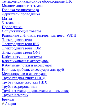
Телекоммуникационное оборудование ITK
Молниезащита и заземление
Головка молниеотвода
Держатели проводника
Мачта
Заземление
Проводники
Сопутствующие товары
Разрядные счётчики, тестеры, магнето, УЗИП
Электродвигатели
Электродвигатели IEK
Электродвигатели TDM
Электродвигатели ONI
Кабеленесущие системы
Кабель-каналы и аксессуары
Кабельные лотки и аксессуары
Клипсы, дюбели, аксессуары для труб
Металлорукав и аксессуары
Труба гладкая гибкая ПНД
Труба гладкая жесткая ПВХ
Труба гофрированная
Труба из стали, оцинк.стали и алюминия
Трубка Кембрик
Бренды
Акции