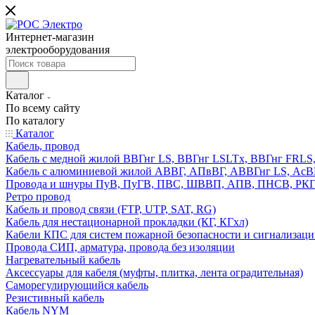
Интернет-магазин
электрооборудования
Каталог
По всему сайту
По каталогу
Каталог
Кабель, провод
Кабель с медной жилой ВВГнг LS, ВВГнг LSLTx, ВВГнг FR
Кабель с алюминиевой жилой АВВГ, АПвВГ, АВВГнг LS, Ас
Провода и шнуры ПуВ, ПуГВ, ПВС, ШВВП, АПВ, ПНСВ, РК
Ретро провод
Кабель и провод связи (FTP, UTP, SAT, RG)
Кабель для нестационарной прокладки (КГ, КГхл)
Кабели КПС для систем пожарной безопасности и сигнализац
Провода СИП, арматура, провода без изоляции
Нагревательный кабель
Аксессуары для кабеля (муфты, плитка, лента оградительная)
Саморегулирующийся кабель
Резистивный кабель
Кабель NYM