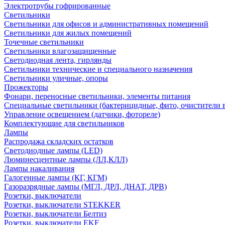
Электротрубы гофрированные
Светильники
Светильники для офисов и административных помещений
Светильники для жилых помещений
Точечные светильники
Светильники влагозащищенные
Светодиодная лента, гирлянды
Светильники технические и специального назначения
Светильники уличные, опоры
Прожекторы
Фонари, переносные светильники, элементы питания
Специальные светильники (бактерицидные, фито, очистители в
Управление освещением (датчики, фотореле)
Комплектующие для светильников
Лампы
Распродажа складских остатков
Светодиодные лампы (LED)
Люминесцентные лампы (ЛЛ,КЛЛ)
Лампы накаливания
Галогенные лампы (КГ, КГМ)
Газоразрядные лампы (МГЛ, ДРЛ, ДНАТ, ДРВ)
Розетки, выключатели
Розетки, выключатели STEKKER
Розетки, выключатели Белтиз
Розетки, выключатели EKF