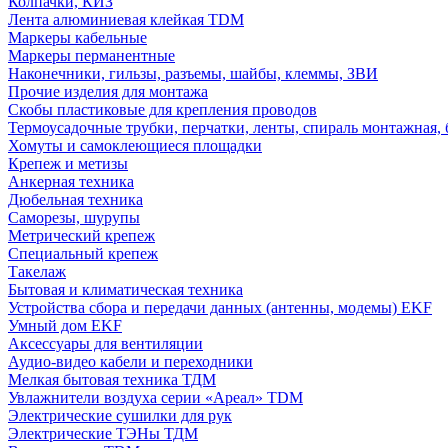
Колпачки, КИЗ
Лента алюминиевая клейкая TDM
Маркеры кабельные
Маркеры перманентные
Наконечники, гильзы, разъемы, шайбы, клеммы, ЗВИ
Прочие изделия для монтажа
Скобы пластиковые для крепления проводов
Термоусадочные трубки, перчатки, ленты, спираль монтажная, 
Хомуты и самоклеющиеся площадки
Крепеж и метизы
Анкерная техника
Дюбельная техника
Саморезы, шурупы
Метрический крепеж
Специальный крепеж
Такелаж
Бытовая и климатическая техника
Устройства сбора и передачи данных (антенны, модемы) EKF
Умный дом EKF
Аксессуары для вентиляции
Аудио-видео кабели и переходники
Мелкая бытовая техника ТДМ
Увлажнители воздуха серии «Ареал» TDM
Электрические сушилки для рук
Электрические ТЭНы ТДМ