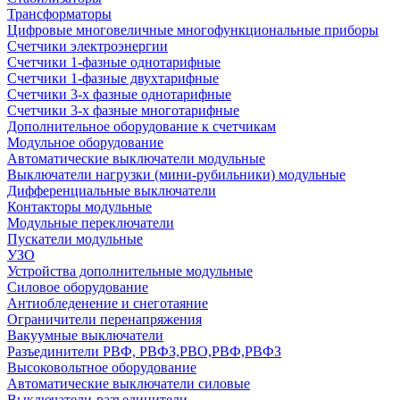
Трансформаторы
Цифровые многовеличные многофункциональные приборы
Счетчики электроэнергии
Счетчики 1-фазные однотарифные
Счетчики 1-фазные двухтарифные
Счетчики 3-х фазные однотарифные
Счетчики 3-х фазные многотарифные
Дополнительное оборудование к счетчикам
Модульное оборудование
Автоматические выключатели модульные
Выключатели нагрузки (мини-рубильники) модульные
Дифференциальные выключатели
Контакторы модульные
Модульные переключатели
Пускатели модульные
УЗО
Устройства дополнительные модульные
Силовое оборудование
Антиобледенение и снеготаяние
Ограничители перенапряжения
Вакуумные выключатели
Разъединители РВФ, РВФЗ,РВО,РВФ,РВФЗ
Высоковольтное оборудование
Автоматические выключатели cиловые
Выключатели-разъединители