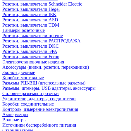
Розетки, выключатели Schneider Electric
Розетки, выключатели Hegel
Розетки, выключатели IEK
Розетки, выключатели ASD
Розетки, выключатели TDM
Таймеры розеточные
Розетки, выключатели прочие
Розетки, выключатели РАСПРОДАЖА
Розетки, выключатели DKC
Розетки, выключатели ЭРА
Розетки, выключатели Feron
Электроустановочные изделия
Аксессуары (вилки, розетки, переходники)
Звонки дверные
Коробки монтажные
Разъемы РШ-ВШ (штепсельные разьемы)
Разъемы, штекеры, USB адаптеры, аксессуары
Силовые разъемы и розетки
Удлинители, адаптеры, соединители
Коробки соединительные
Контроль, измерение электропитания
Амперметры
Вольтметры
Источники бесперебойного питания
Стабилизаторы