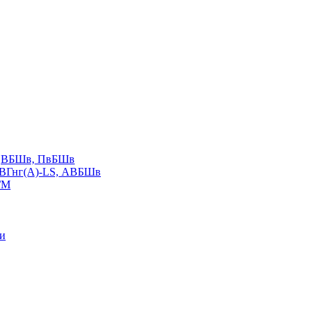
LS,ВБШв, ПвБШв
ВВГнг(А)-LS, АВБШв
ГМ
ии