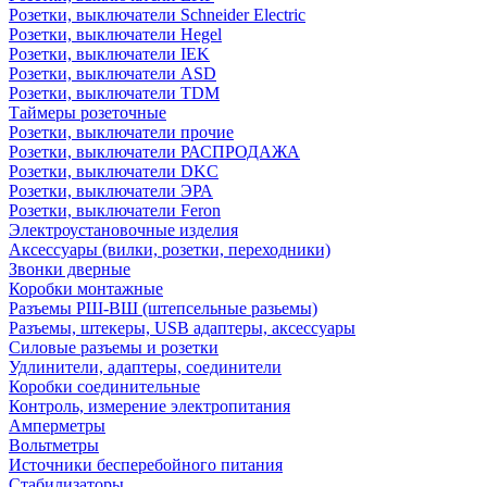
Розетки, выключатели Schneider Electric
Розетки, выключатели Hegel
Розетки, выключатели IEK
Розетки, выключатели ASD
Розетки, выключатели TDM
Таймеры розеточные
Розетки, выключатели прочие
Розетки, выключатели РАСПРОДАЖА
Розетки, выключатели DKC
Розетки, выключатели ЭРА
Розетки, выключатели Feron
Электроустановочные изделия
Аксессуары (вилки, розетки, переходники)
Звонки дверные
Коробки монтажные
Разъемы РШ-ВШ (штепсельные разьемы)
Разъемы, штекеры, USB адаптеры, аксессуары
Силовые разъемы и розетки
Удлинители, адаптеры, соединители
Коробки соединительные
Контроль, измерение электропитания
Амперметры
Вольтметры
Источники бесперебойного питания
Стабилизаторы