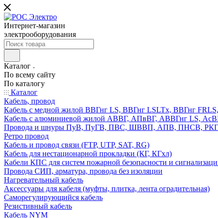
Интернет-магазин
электрооборудования
Каталог
По всему сайту
По каталогу
Каталог
Кабель, провод
Кабель с медной жилой ВВГнг LS, ВВГнг LSLTx, ВВГнг FR
Кабель с алюминиевой жилой АВВГ, АПвВГ, АВВГнг LS, Ас
Провода и шнуры ПуВ, ПуГВ, ПВС, ШВВП, АПВ, ПНСВ, РК
Ретро провод
Кабель и провод связи (FTP, UTP, SAT, RG)
Кабель для нестационарной прокладки (КГ, КГхл)
Кабели КПС для систем пожарной безопасности и сигнализац
Провода СИП, арматура, провода без изоляции
Нагревательный кабель
Аксессуары для кабеля (муфты, плитка, лента оградительная)
Саморегулирующийся кабель
Резистивный кабель
Кабель NYM