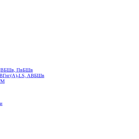
LS,ВБШв, ПвБШв
ВВГнг(А)-LS, АВБШв
ГМ
ии