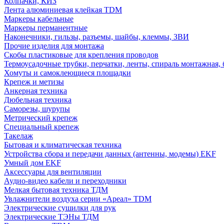
Колпачки, КИЗ
Лента алюминиевая клейкая TDM
Маркеры кабельные
Маркеры перманентные
Наконечники, гильзы, разъемы, шайбы, клеммы, ЗВИ
Прочие изделия для монтажа
Скобы пластиковые для крепления проводов
Термоусадочные трубки, перчатки, ленты, спираль монтажная, 
Хомуты и самоклеющиеся площадки
Крепеж и метизы
Анкерная техника
Дюбельная техника
Саморезы, шурупы
Метрический крепеж
Специальный крепеж
Такелаж
Бытовая и климатическая техника
Устройства сбора и передачи данных (антенны, модемы) EKF
Умный дом EKF
Аксессуары для вентиляции
Аудио-видео кабели и переходники
Мелкая бытовая техника ТДМ
Увлажнители воздуха серии «Ареал» TDM
Электрические сушилки для рук
Электрические ТЭНы ТДМ