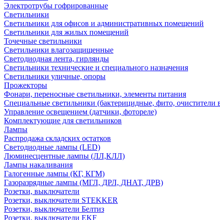
Электротрубы гофрированные
Светильники
Светильники для офисов и административных помещений
Светильники для жилых помещений
Точечные светильники
Светильники влагозащищенные
Светодиодная лента, гирлянды
Светильники технические и специального назначения
Светильники уличные, опоры
Прожекторы
Фонари, переносные светильники, элементы питания
Специальные светильники (бактерицидные, фито, очистители в
Управление освещением (датчики, фотореле)
Комплектующие для светильников
Лампы
Распродажа складских остатков
Светодиодные лампы (LED)
Люминесцентные лампы (ЛЛ,КЛЛ)
Лампы накаливания
Галогенные лампы (КГ, КГМ)
Газоразрядные лампы (МГЛ, ДРЛ, ДНАТ, ДРВ)
Розетки, выключатели
Розетки, выключатели STEKKER
Розетки, выключатели Белтиз
Розетки, выключатели EKF