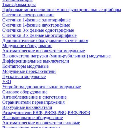
Трансформаторы
Цифровые многовеличные многофункциональные приборы
Счетчики электроэнергии
Счетчики 1-фазные однотарифные
Счетчики 1-фазные двухтарифные
Счетчики 3-х фазные однотарифные
Счетчики 3-х фазные многотарифные
Дополнительное оборудование к счетчикам
Модульное оборудование
Автоматические выключатели модульные
Выключатели нагрузки (мини-рубильники) модульные
Дифференциальные выключатели
Контакторы модульные
Модульные переключатели
Пускатели модульные
УЗО
Устройства дополнительные модульные
Силовое оборудование
Антиобледенение и снеготаяние
Ограничители перенапряжения
Вакуумные выключатели
Разъединители РВФ, РВФЗ,РВО,РВФ,РВФЗ
Высоковольтное оборудование
Автоматические выключатели cиловые
Выключатели-разъединители