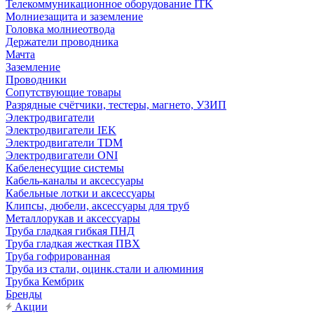
Телекоммуникационное оборудование ITK
Молниезащита и заземление
Головка молниеотвода
Держатели проводника
Мачта
Заземление
Проводники
Сопутствующие товары
Разрядные счётчики, тестеры, магнето, УЗИП
Электродвигатели
Электродвигатели IEK
Электродвигатели TDM
Электродвигатели ONI
Кабеленесущие системы
Кабель-каналы и аксессуары
Кабельные лотки и аксессуары
Клипсы, дюбели, аксессуары для труб
Металлорукав и аксессуары
Труба гладкая гибкая ПНД
Труба гладкая жесткая ПВХ
Труба гофрированная
Труба из стали, оцинк.стали и алюминия
Трубка Кембрик
Бренды
Акции