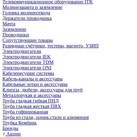
Телекоммуникационное оборудование ITK
Молниезащита и заземление
Головка молниеотвода
Держатели проводника
Мачта
Заземление
Проводники
Сопутствующие товары
Разрядные счётчики, тестеры, магнето, УЗИП
Электродвигатели
Электродвигатели IEK
Электродвигатели TDM
Электродвигатели ONI
Кабеленесущие системы
Кабель-каналы и аксессуары
Кабельные лотки и аксессуары
Клипсы, дюбели, аксессуары для труб
Металлорукав и аксессуары
Труба гладкая гибкая ПНД
Труба гладкая жесткая ПВХ
Труба гофрированная
Труба из стали, оцинк.стали и алюминия
Трубка Кембрик
Бренды
Акции