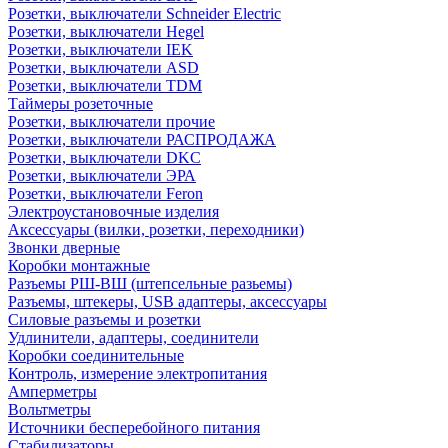
Розетки, выключатели Schneider Electric
Розетки, выключатели Hegel
Розетки, выключатели IEK
Розетки, выключатели ASD
Розетки, выключатели TDM
Таймеры розеточные
Розетки, выключатели прочие
Розетки, выключатели РАСПРОДАЖА
Розетки, выключатели DKC
Розетки, выключатели ЭРА
Розетки, выключатели Feron
Электроустановочные изделия
Аксессуары (вилки, розетки, переходники)
Звонки дверные
Коробки монтажные
Разъемы РШ-ВШ (штепсельные разьемы)
Разъемы, штекеры, USB адаптеры, аксессуары
Силовые разъемы и розетки
Удлинители, адаптеры, соединители
Коробки соединительные
Контроль, измерение электропитания
Амперметры
Вольтметры
Источники бесперебойного питания
Стабилизаторы