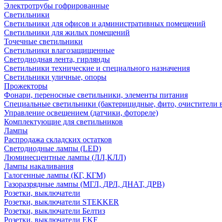
Электротрубы гофрированные
Светильники
Светильники для офисов и административных помещений
Светильники для жилых помещений
Точечные светильники
Светильники влагозащищенные
Светодиодная лента, гирлянды
Светильники технические и специального назначения
Светильники уличные, опоры
Прожекторы
Фонари, переносные светильники, элементы питания
Специальные светильники (бактерицидные, фито, очистители в
Управление освещением (датчики, фотореле)
Комплектующие для светильников
Лампы
Распродажа складских остатков
Светодиодные лампы (LED)
Люминесцентные лампы (ЛЛ,КЛЛ)
Лампы накаливания
Галогенные лампы (КГ, КГМ)
Газоразрядные лампы (МГЛ, ДРЛ, ДНАТ, ДРВ)
Розетки, выключатели
Розетки, выключатели STEKKER
Розетки, выключатели Белтиз
Розетки, выключатели EKF