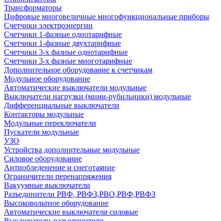
Трансформаторы
Цифровые многовеличные многофункциональные приборы
Счетчики электроэнергии
Счетчики 1-фазные однотарифные
Счетчики 1-фазные двухтарифные
Счетчики 3-х фазные однотарифные
Счетчики 3-х фазные многотарифные
Дополнительное оборудование к счетчикам
Модульное оборудование
Автоматические выключатели модульные
Выключатели нагрузки (мини-рубильники) модульные
Дифференциальные выключатели
Контакторы модульные
Модульные переключатели
Пускатели модульные
УЗО
Устройства дополнительные модульные
Силовое оборудование
Антиобледенение и снеготаяние
Ограничители перенапряжения
Вакуумные выключатели
Разъединители РВФ, РВФЗ,РВО,РВФ,РВФЗ
Высоковольтное оборудование
Автоматические выключатели cиловые
Выключатели-разъединители