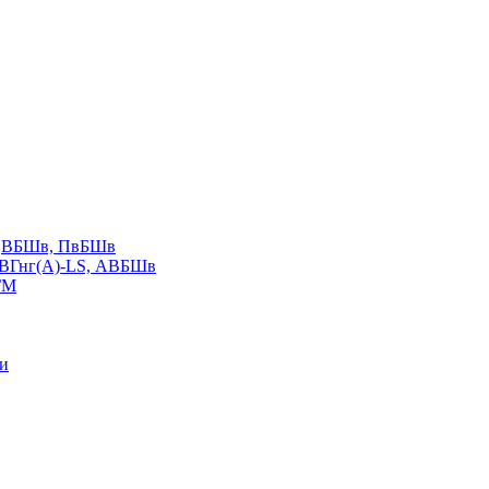
LS,ВБШв, ПвБШв
ВВГнг(А)-LS, АВБШв
ГМ
ии