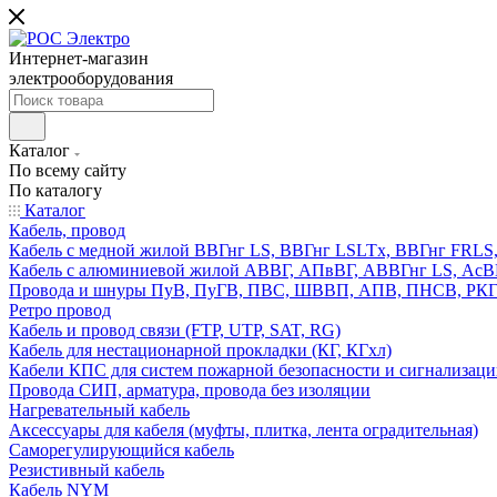
Интернет-магазин
электрооборудования
Каталог
По всему сайту
По каталогу
Каталог
Кабель, провод
Кабель с медной жилой ВВГнг LS, ВВГнг LSLTx, ВВГнг FR
Кабель с алюминиевой жилой АВВГ, АПвВГ, АВВГнг LS, Ас
Провода и шнуры ПуВ, ПуГВ, ПВС, ШВВП, АПВ, ПНСВ, РК
Ретро провод
Кабель и провод связи (FTP, UTP, SAT, RG)
Кабель для нестационарной прокладки (КГ, КГхл)
Кабели КПС для систем пожарной безопасности и сигнализац
Провода СИП, арматура, провода без изоляции
Нагревательный кабель
Аксессуары для кабеля (муфты, плитка, лента оградительная)
Саморегулирующийся кабель
Резистивный кабель
Кабель NYM