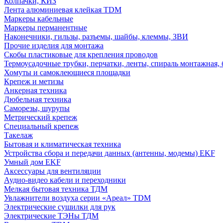
Колпачки, КИЗ
Лента алюминиевая клейкая TDM
Маркеры кабельные
Маркеры перманентные
Наконечники, гильзы, разъемы, шайбы, клеммы, ЗВИ
Прочие изделия для монтажа
Скобы пластиковые для крепления проводов
Термоусадочные трубки, перчатки, ленты, спираль монтажная, 
Хомуты и самоклеющиеся площадки
Крепеж и метизы
Анкерная техника
Дюбельная техника
Саморезы, шурупы
Метрический крепеж
Специальный крепеж
Такелаж
Бытовая и климатическая техника
Устройства сбора и передачи данных (антенны, модемы) EKF
Умный дом EKF
Аксессуары для вентиляции
Аудио-видео кабели и переходники
Мелкая бытовая техника ТДМ
Увлажнители воздуха серии «Ареал» TDM
Электрические сушилки для рук
Электрические ТЭНы ТДМ