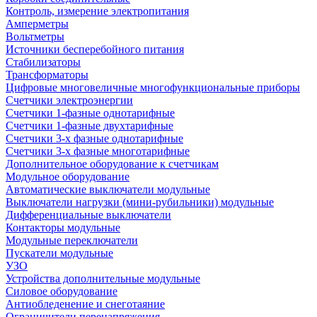
Контроль, измерение электропитания
Амперметры
Вольтметры
Источники бесперебойного питания
Стабилизаторы
Трансформаторы
Цифровые многовеличные многофункциональные приборы
Счетчики электроэнергии
Счетчики 1-фазные однотарифные
Счетчики 1-фазные двухтарифные
Счетчики 3-х фазные однотарифные
Счетчики 3-х фазные многотарифные
Дополнительное оборудование к счетчикам
Модульное оборудование
Автоматические выключатели модульные
Выключатели нагрузки (мини-рубильники) модульные
Дифференциальные выключатели
Контакторы модульные
Модульные переключатели
Пускатели модульные
УЗО
Устройства дополнительные модульные
Силовое оборудование
Антиобледенение и снеготаяние
Ограничители перенапряжения