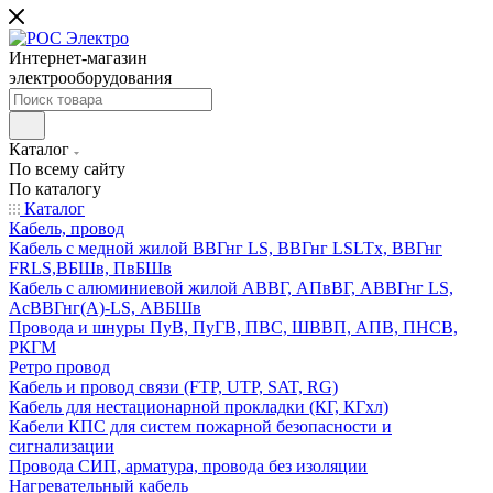
Интернет-магазин
электрооборудования
Каталог
По всему сайту
По каталогу
Каталог
Кабель, провод
Кабель с медной жилой ВВГнг LS, ВВГнг LSLTx, ВВГнг
FRLS,ВБШв, ПвБШв
Кабель с алюминиевой жилой АВВГ, АПвВГ, АВВГнг LS,
АсВВГнг(А)-LS, АВБШв
Провода и шнуры ПуВ, ПуГВ, ПВС, ШВВП, АПВ, ПНСВ,
РКГМ
Ретро провод
Кабель и провод связи (FTP, UTP, SAT, RG)
Кабель для нестационарной прокладки (КГ, КГхл)
Кабели КПС для систем пожарной безопасности и
сигнализации
Провода СИП, арматура, провода без изоляции
Нагревательный кабель