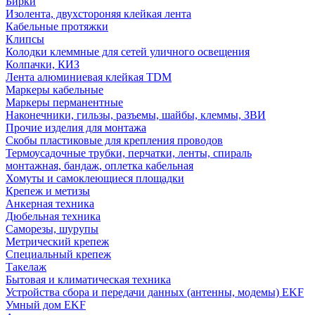
Бирки
Изолента, двухстороняя клейкая лента
Кабельные протяжки
Клипсы
Колодки клеммные для сетей уличного освещения
Колпачки, КИЗ
Лента алюминиевая клейкая TDM
Маркеры кабельные
Маркеры перманентные
Наконечники, гильзы, разъемы, шайбы, клеммы, ЗВИ
Прочие изделия для монтажа
Скобы пластиковые для крепления проводов
Термоусадочные трубки, перчатки, ленты, спираль
монтажная, бандаж, оплетка кабельная
Хомуты и самоклеющиеся площадки
Крепеж и метизы
Анкерная техника
Дюбельная техника
Саморезы, шурупы
Метрический крепеж
Специальный крепеж
Такелаж
Бытовая и климатическая техника
Устройства сбора и передачи данных (антенны, модемы) EKF
Умный дом EKF