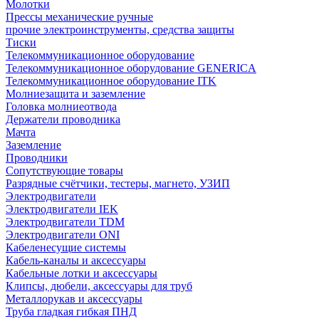
Молотки
Прессы механические ручные
прочие электроинструменты, средства защиты
Тиски
Телекоммуникационное оборудование
Телекоммуникационное оборудование GENERICA
Телекоммуникационное оборудование ITK
Молниезащита и заземление
Головка молниеотвода
Держатели проводника
Мачта
Заземление
Проводники
Сопутствующие товары
Разрядные счётчики, тестеры, магнето, УЗИП
Электродвигатели
Электродвигатели IEK
Электродвигатели TDM
Электродвигатели ONI
Кабеленесущие системы
Кабель-каналы и аксессуары
Кабельные лотки и аксессуары
Клипсы, дюбели, аксессуары для труб
Металлорукав и аксессуары
Труба гладкая гибкая ПНД