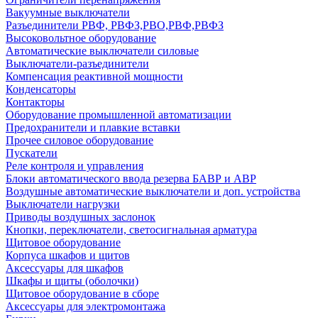
Вакуумные выключатели
Разъединители РВФ, РВФЗ,РВО,РВФ,РВФЗ
Высоковольтное оборудование
Автоматические выключатели cиловые
Выключатели-разъединители
Компенсация реактивной мощности
Конденсаторы
Контакторы
Оборудование промышленной автоматизации
Предохранители и плавкие вставки
Прочее силовое оборудование
Пускатели
Реле контроля и управления
Блоки автоматического ввода резерва БАВР и АВР
Воздушные автоматические выключатели и доп. устройства
Выключатели нагрузки
Приводы воздушных заслонок
Кнопки, переключатели, светосигнальная арматура
Щитовое оборудование
Корпуса шкафов и щитов
Аксессуары для шкафов
Шкафы и щиты (оболочки)
Щитовое оборудование в сборе
Аксессуары для электромонтажа