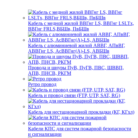
Кабель с медной жилой ВВГнг LS, ВВГнг LSLTx,
ВВГнг FRLS,ВБШв, ПвБШв
Кабель с алюминиевой жилой АВВГ, АПвВГ,
АВВГнг LS, АсВВГнг(А)-LS, АВБШв
Провода и шнуры ПуВ, ПуГВ, ПВС, ШВВП,
АПВ, ПНСВ, РКГМ
Ретро провод
Кабель и провод связи (FTP, UTP, SAT, RG)
Кабель для нестационарной прокладки (КГ, КГхл)
Кабели КПС для систем пожарной безопасности
и сигнализации