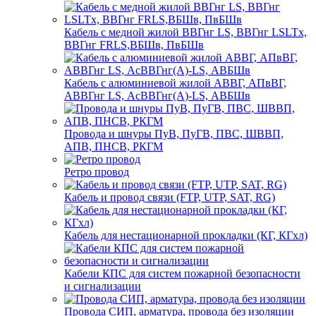
Кабель с медной жилой ВВГнг LS, ВВГнг LSLTx,
ВВГнг FRLS,ВБШв, ПвБШв
Кабель с алюминиевой жилой АВВГ, АПвВГ,
АВВГнг LS, АсВВГнг(А)-LS, АВБШв
Провода и шнуры ПуВ, ПуГВ, ПВС, ШВВП,
АПВ, ПНСВ, РКГМ
Ретро провод
Кабель и провод связи (FTP, UTP, SAT, RG)
Кабель для нестационарной прокладки (КГ, КГхл)
Кабели КПС для систем пожарной безопасности
и сигнализации
Провода СИП, арматура, провода без изоляции