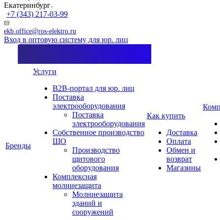
Екатеринбург
+7 (343) 217-03-99
ekb.office@ros-elektro.ru
Вход в оптовую систему для юр. лиц
Услуги
B2B-портал для юр. лиц
Поставка
электрооборудования
Комп
Поставка
Как купить
электрооборудования
Собственное производство
Доставка
ЩО
Оплата
Бренды
Производство
Обмен и
щитового
возврат
оборудования
Магазины
Комплексная
молниезащита
Молниезащита
зданий и
сооружений