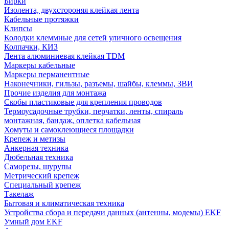
Бирки
Изолента, двухстороняя клейкая лента
Кабельные протяжки
Клипсы
Колодки клеммные для сетей уличного освещения
Колпачки, КИЗ
Лента алюминиевая клейкая TDM
Маркеры кабельные
Маркеры перманентные
Наконечники, гильзы, разъемы, шайбы, клеммы, ЗВИ
Прочие изделия для монтажа
Скобы пластиковые для крепления проводов
Термоусадочные трубки, перчатки, ленты, спираль
монтажная, бандаж, оплетка кабельная
Хомуты и самоклеющиеся площадки
Крепеж и метизы
Анкерная техника
Дюбельная техника
Саморезы, шурупы
Метрический крепеж
Специальный крепеж
Такелаж
Бытовая и климатическая техника
Устройства сбора и передачи данных (антенны, модемы) EKF
Умный дом EKF