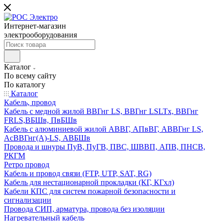
Интернет-магазин
электрооборудования
Каталог
По всему сайту
По каталогу
Каталог
Кабель, провод
Кабель с медной жилой ВВГнг LS, ВВГнг LSLTx, ВВГнг
FRLS,ВБШв, ПвБШв
Кабель с алюминиевой жилой АВВГ, АПвВГ, АВВГнг LS,
АсВВГнг(А)-LS, АВБШв
Провода и шнуры ПуВ, ПуГВ, ПВС, ШВВП, АПВ, ПНСВ,
РКГМ
Ретро провод
Кабель и провод связи (FTP, UTP, SAT, RG)
Кабель для нестационарной прокладки (КГ, КГхл)
Кабели КПС для систем пожарной безопасности и
сигнализации
Провода СИП, арматура, провода без изоляции
Нагревательный кабель