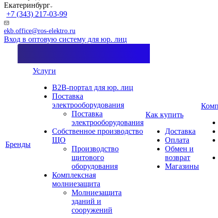
Екатеринбург
+7 (343) 217-03-99
ekb.office@ros-elektro.ru
Вход в оптовую систему для юр. лиц
Услуги
B2B-портал для юр. лиц
Поставка
электрооборудования
Комп
Поставка
Как купить
электрооборудования
Собственное производство
Доставка
ЩО
Оплата
Бренды
Производство
Обмен и
щитового
возврат
оборудования
Магазины
Комплексная
молниезащита
Молниезащита
зданий и
сооружений