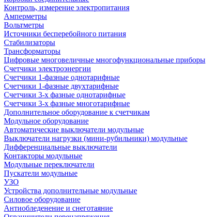
Контроль, измерение электропитания
Амперметры
Вольтметры
Источники бесперебойного питания
Стабилизаторы
Трансформаторы
Цифровые многовеличные многофункциональные приборы
Счетчики электроэнергии
Счетчики 1-фазные однотарифные
Счетчики 1-фазные двухтарифные
Счетчики 3-х фазные однотарифные
Счетчики 3-х фазные многотарифные
Дополнительное оборудование к счетчикам
Модульное оборудование
Автоматические выключатели модульные
Выключатели нагрузки (мини-рубильники) модульные
Дифференциальные выключатели
Контакторы модульные
Модульные переключатели
Пускатели модульные
УЗО
Устройства дополнительные модульные
Силовое оборудование
Антиобледенение и снеготаяние
Ограничители перенапряжения