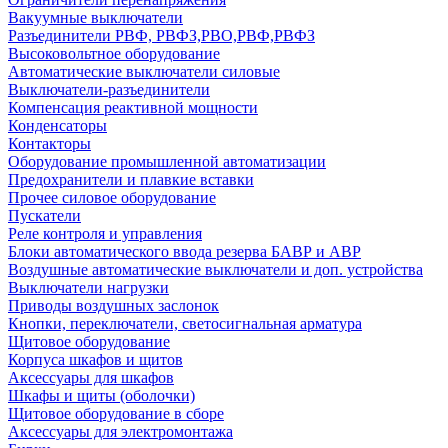
Вакуумные выключатели
Разъединители РВФ, РВФЗ,РВО,РВФ,РВФЗ
Высоковольтное оборудование
Автоматические выключатели cиловые
Выключатели-разъединители
Компенсация реактивной мощности
Конденсаторы
Контакторы
Оборудование промышленной автоматизации
Предохранители и плавкие вставки
Прочее силовое оборудование
Пускатели
Реле контроля и управления
Блоки автоматического ввода резерва БАВР и АВР
Воздушные автоматические выключатели и доп. устройства
Выключатели нагрузки
Приводы воздушных заслонок
Кнопки, переключатели, светосигнальная арматура
Щитовое оборудование
Корпуса шкафов и щитов
Аксессуары для шкафов
Шкафы и щиты (оболочки)
Щитовое оборудование в сборе
Аксессуары для электромонтажа