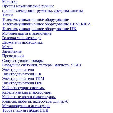
Молотки
Прессы механические ручные
прочие электроинструменты, средства защиты
Тиски
Телекоммуникационное оборудование
Телекоммуникационное оборудование GENERICA
Телекоммуникационное оборудование ITK
Молниезащита и заземление
Головка молниеотвода
Держатели проводника
Мачта
Заземление
Проводники
Сопутствующие товары
Разрядные счётчики, тестеры, магнето, УЗИП
Электродвигатели
Электродвигатели IEK
Электродвигатели TDM
Электродвигатели ONI
Кабеленесущие системы
Кабель-каналы и аксессуары
Кабельные лотки и аксессуары
Клипсы, дюбели, аксессуары для труб
Металлорукав и аксессуары
Труба гладкая гибкая ПНД