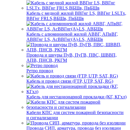
Кабель с медной жилой ВВГнг LS, ВВГнг LSLTx,
ВВГнг FRLS,ВБШв, ПвБШв
Кабель с алюминиевой жилой АВВГ, АПвВГ,
АВВГнг LS, АсВВГнг(А)-LS, АВБШв
Провода и шнуры ПуВ, ПуГВ, ПВС, ШВВП,
АПВ, ПНСВ, РКГМ
Ретро провод
Кабель и провод связи (FTP, UTP, SAT, RG)
Кабель для нестационарной прокладки (КГ, КГхл)
Кабели КПС для систем пожарной безопасности
и сигнализации
Провода СИП, арматура, провода без изоляции