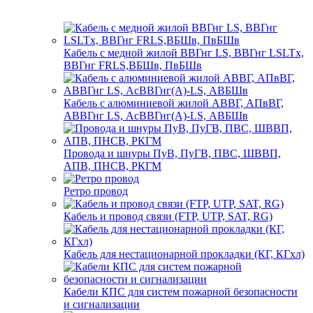
Кабель с медной жилой ВВГнг LS, ВВГнг LSLTx,
ВВГнг FRLS,ВБШв, ПвБШв
Кабель с алюминиевой жилой АВВГ, АПвВГ,
АВВГнг LS, АсВВГнг(А)-LS, АВБШв
Провода и шнуры ПуВ, ПуГВ, ПВС, ШВВП,
АПВ, ПНСВ, РКГМ
Ретро провод
Кабель и провод связи (FTP, UTP, SAT, RG)
Кабель для нестационарной прокладки (КГ, КГхл)
Кабели КПС для систем пожарной безопасности
и сигнализации