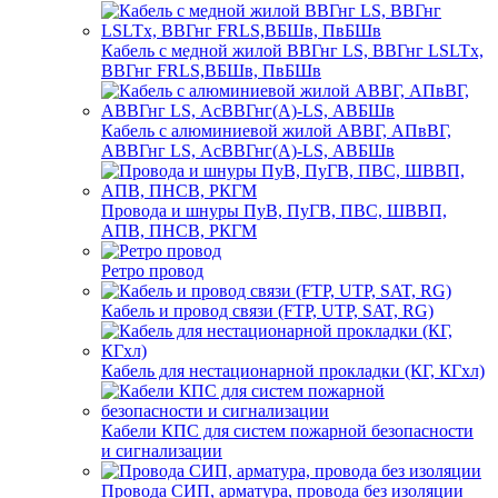
Кабель с медной жилой ВВГнг LS, ВВГнг LSLTx,
ВВГнг FRLS,ВБШв, ПвБШв
Кабель с алюминиевой жилой АВВГ, АПвВГ,
АВВГнг LS, АсВВГнг(А)-LS, АВБШв
Провода и шнуры ПуВ, ПуГВ, ПВС, ШВВП,
АПВ, ПНСВ, РКГМ
Ретро провод
Кабель и провод связи (FTP, UTP, SAT, RG)
Кабель для нестационарной прокладки (КГ, КГхл)
Кабели КПС для систем пожарной безопасности
и сигнализации
Провода СИП, арматура, провода без изоляции