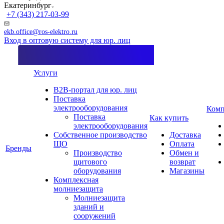
Екатеринбург
+7 (343) 217-03-99
ekb.office@ros-elektro.ru
Вход в оптовую систему для юр. лиц
Услуги
B2B-портал для юр. лиц
Поставка
электрооборудования
Комп
Поставка
Как купить
электрооборудования
Собственное производство
Доставка
ЩО
Оплата
Бренды
Производство
Обмен и
щитового
возврат
оборудования
Магазины
Комплексная
молниезащита
Молниезащита
зданий и
сооружений