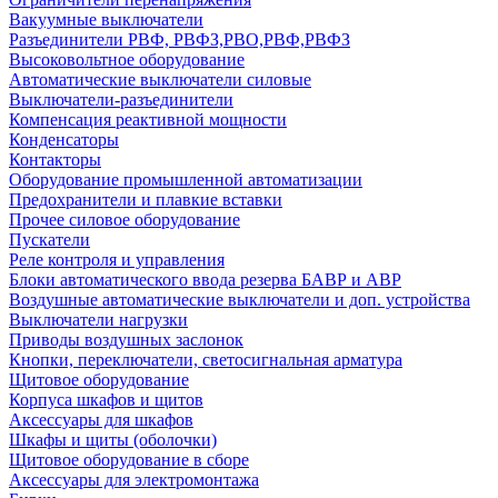
Вакуумные выключатели
Разъединители РВФ, РВФЗ,РВО,РВФ,РВФЗ
Высоковольтное оборудование
Автоматические выключатели cиловые
Выключатели-разъединители
Компенсация реактивной мощности
Конденсаторы
Контакторы
Оборудование промышленной автоматизации
Предохранители и плавкие вставки
Прочее силовое оборудование
Пускатели
Реле контроля и управления
Блоки автоматического ввода резерва БАВР и АВР
Воздушные автоматические выключатели и доп. устройства
Выключатели нагрузки
Приводы воздушных заслонок
Кнопки, переключатели, светосигнальная арматура
Щитовое оборудование
Корпуса шкафов и щитов
Аксессуары для шкафов
Шкафы и щиты (оболочки)
Щитовое оборудование в сборе
Аксессуары для электромонтажа