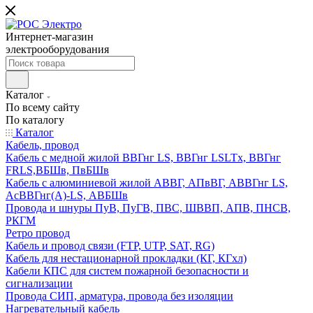
Интернет-магазин
электрооборудования
Каталог
По всему сайту
По каталогу
Каталог
Кабель, провод
Кабель с медной жилой ВВГнг LS, ВВГнг LSLTx, ВВГнг
FRLS,ВБШв, ПвБШв
Кабель с алюминиевой жилой АВВГ, АПвВГ, АВВГнг LS,
АсВВГнг(А)-LS, АВБШв
Провода и шнуры ПуВ, ПуГВ, ПВС, ШВВП, АПВ, ПНСВ,
РКГМ
Ретро провод
Кабель и провод связи (FTP, UTP, SAT, RG)
Кабель для нестационарной прокладки (КГ, КГхл)
Кабели КПС для систем пожарной безопасности и
сигнализации
Провода СИП, арматура, провода без изоляции
Нагревательный кабель