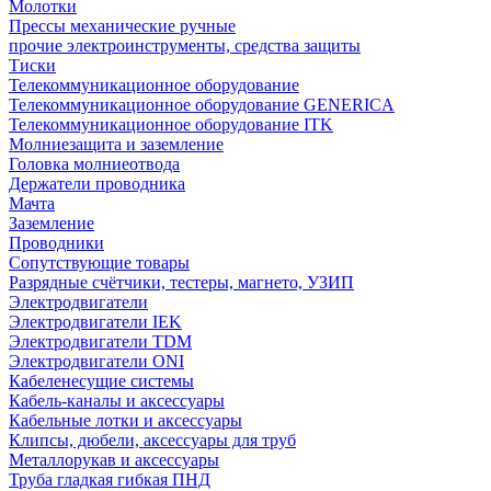
Молотки
Прессы механические ручные
прочие электроинструменты, средства защиты
Тиски
Телекоммуникационное оборудование
Телекоммуникационное оборудование GENERICA
Телекоммуникационное оборудование ITK
Молниезащита и заземление
Головка молниеотвода
Держатели проводника
Мачта
Заземление
Проводники
Сопутствующие товары
Разрядные счётчики, тестеры, магнето, УЗИП
Электродвигатели
Электродвигатели IEK
Электродвигатели TDM
Электродвигатели ONI
Кабеленесущие системы
Кабель-каналы и аксессуары
Кабельные лотки и аксессуары
Клипсы, дюбели, аксессуары для труб
Металлорукав и аксессуары
Труба гладкая гибкая ПНД