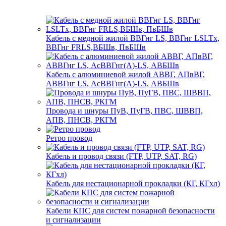
Кабель с медной жилой ВВГнг LS, ВВГнг LSLTx,
ВВГнг FRLS,ВБШв, ПвБШв
Кабель с алюминиевой жилой АВВГ, АПвВГ,
АВВГнг LS, АсВВГнг(А)-LS, АВБШв
Провода и шнуры ПуВ, ПуГВ, ПВС, ШВВП,
АПВ, ПНСВ, РКГМ
Ретро провод
Кабель и провод связи (FTP, UTP, SAT, RG)
Кабель для нестационарной прокладки (КГ, КГхл)
Кабели КПС для систем пожарной безопасности
и сигнализации