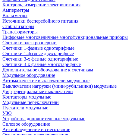
Контроль, измерение электропитания
Амперметры
Вольтметры
Источники бесперебойного питания
Стабилизаторы
Трансформаторы
Цифровые многовеличные многофункциональные приборы
Счетчики электроэнергии
Счетчики 1-фазные однотарифные
Счетчики 1-фазные двухтарифные
Счетчики 3-х фазные однотарифные
Счетчики 3-х фазные многотарифные
Дополнительное оборудование к счетчикам
Модульное оборудование
Автоматические выключатели модульные
Выключатели нагрузки (мини-рубильники) модульные
Дифференциальные выключатели
Контакторы модульные
Модульные переключатели
Пускатели модульные
УЗО
Устройства дополнительные модульные
Силовое оборудование
Антиобледенение и снеготаяние
Ограничители перенапряжения