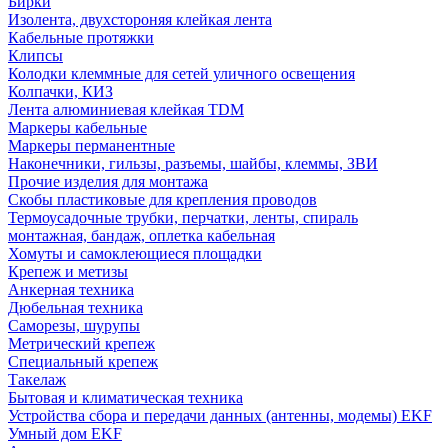
Бирки
Изолента, двухстороняя клейкая лента
Кабельные протяжки
Клипсы
Колодки клеммные для сетей уличного освещения
Колпачки, КИЗ
Лента алюминиевая клейкая TDM
Маркеры кабельные
Маркеры перманентные
Наконечники, гильзы, разъемы, шайбы, клеммы, ЗВИ
Прочие изделия для монтажа
Скобы пластиковые для крепления проводов
Термоусадочные трубки, перчатки, ленты, спираль
монтажная, бандаж, оплетка кабельная
Хомуты и самоклеющиеся площадки
Крепеж и метизы
Анкерная техника
Дюбельная техника
Саморезы, шурупы
Метрический крепеж
Специальный крепеж
Такелаж
Бытовая и климатическая техника
Устройства сбора и передачи данных (антенны, модемы) EKF
Умный дом EKF